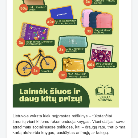
Lietuvoje vyksta kiek neįprastas reiškinys – tūkstančiai
žmonių vieni kitiems rekomenduoja knygas. Vieni dalijasi savo
atradimais socialiniuose tinkluose, kiti – draugų rate, treti pirmą
kartą atsiverčia knygas, pasiūlytas artimųjų ar kolegų.