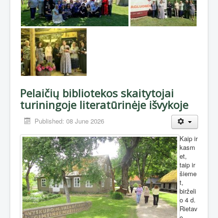
Pelaičių bibliotekos skaitytojai
turiningoje literatūrinėje išvykoje
Published: 08 June 2026
Kaip ir
kasm
et,
taip ir
šieme
t,
birželi
o 4 d.
Rietav
o