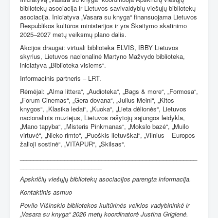
bibliotekų asociacija ir Lietuvos savivaldybių viešųjų bibliotekų
asociacija. Iniciatyva „Vasara su knyga“ finansuojama Lietuvos
Respublikos kultūros ministerijos ir yra Skaitymo skatinimo
2025–2027 metų veiksmų plano dalis.
Akcijos draugai: virtuali biblioteka ELVIS, IBBY Lietuvos
skyrius, Lietuvos nacionalinė Martyno Mažvydo biblioteka,
iniciatyva „Biblioteka visiems“.
Informacinis partneris – LRT.
Rėmėjai:
„Alma littera“,
„Audioteka“,
„Bags & more“
,
„Formosa“
,
„Forum Cinemas“
,
„Gera dovana“
,
„Julius Meinl“
,
„Kitos
knygos“
,
„Klasika ledai“
,
„Kuoka“
,
„Lieta dėlionės“
,
Lietuvos
nacionalinis muziejus
,
Lietuvos rašytojų sąjungos leidykla
,
„Mano tapyba“
,
„Misteris Pinkmanas“
,
„Mokslo bazė“
,
„Muilo
virtuvė“
,
„Nieko rimto“
,
„Puoškis lietuvškai“
,
„Vilnius – Europos
žalioji sostinė“
,
„VITAPUR“
,
„Skilsas“.
____________________________________________________
________________________
Apskričių viešųjų bibliotekų asociacijos parengta informacija.
Kontaktinis asmuo
Povilo Višinskio bibliotekos kultūrinės veiklos vadybininkė ir
„Vasara su knyga“ 2026 metų koordinatorė Justina Grigienė.