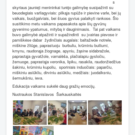
s
skyriaus jaunieji menininkai turėjo galimybę susipažinti su
beuodegiais varliagyviais: pilkąja rupūže ir pievine varle, bei jų
vaikais, buožgalviais, bei šiuos gyvius palaikyti rankose. Šio
susitikimo metu vaikams papasakota apie šių gyvūnų
gyvenimo ypatumus, mitybą ir dauginimasis.
Tai pat vaikams
buvo galimybė atpažinti ir supažindinti
su įvairias pievose ir
pamiškėse dabar
žydinčiais augalais: baltažiede notrele,
miškine žliūge, paprastuoju
burbuliu, krūminiu builiumi,
kmynu, raudonąja žiognage, apyniu, žąsine sidabražole,
paprastąja gyvatžole, varnalėša, plačialapiu gysločiu,
žemuoge, paprastąja veronika, lipiku, rasakila, raudonžiedžius
šakiniu, krūminiu kupoliu,
sporiniais induočiais: paparčiu,
miškiniu asiūkliu, dirviniu asiūkliu, medžiais: juodalksniu,
šermukšniu, ieva.
Edukacija vaikams sukėlė daug gražių emocijų.
Nuotraukos Stanislavos
Šarkauskaitės