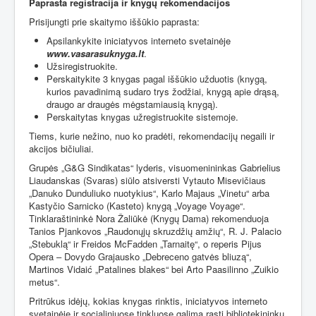
Paprasta registracija ir knygų rekomendacijos
Prisijungti prie skaitymo iššūkio paprasta:
Apsilankykite iniciatyvos interneto svetainėje
www.vasarasuknyga.lt
.
Užsiregistruokite.
Perskaitykite 3 knygas pagal iššūkio užduotis (knygą,
kurios pavadinimą sudaro trys žodžiai, knygą apie drąsą,
draugo ar draugės mėgstamiausią knygą).
Perskaitytas knygas užregistruokite sistemoje.
Tiems, kurie nežino, nuo ko pradėti, rekomendacijų negaili ir
akcijos bičiuliai.
Grupės „G&G Sindikatas“ lyderis, visuomenininkas Gabrielius
Liaudanskas (Svaras) siūlo atsiversti Vytauto Misevičiaus
„Danuko Dunduliuko nuotykius“, Karlo Majaus „Vinetu“ arba
Kastyčio Sarnicko (Kasteto) knygą „Voyage Voyage“.
Tinklaraštininkė Nora Žaliūkė (Knygų Dama) rekomenduoja
Tanios Pjankovos „Raudonųjų skruzdžių amžių“, R. J. Palacio
„Stebuklą“ ir Freidos McFadden „Tarnaitę“, o reperis Pijus
Opera – Dovydo Grajausko „Debreceno gatvės bliuzą“,
Martinos Vidaić „Patalines blakes“ bei Arto Paasilinno „Zuikio
metus“.
Pritrūkus idėjų, kokias knygas rinktis, iniciatyvos interneto
svetainėje ir socialiniuose tinkluose galima rasti bibliotekininkų