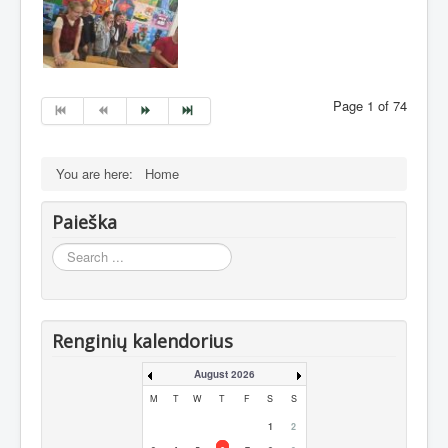
Page 1 of 74
You are here:
Home
Paieška
Search
...
Renginių kalendorius
August 2026
M
T
W
T
F
S
S
1
2