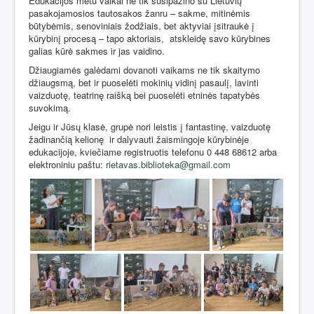
Edukacijos metu vaikai ne tik susipažino su Lietuvių
pasakojamosios tautosakos žanru – sakme, mitinėmis
būtybėmis, senoviniais žodžiais, bet aktyviai įsitraukė į
kūrybinį procesą – tapo aktoriais,
atskleidę savo kūrybines
galias kūrė sakmes ir jas vaidino.
Džiaugiamės galėdami dovanoti vaikams ne tik skaitymo
džiaugsmą, bet ir puoselėti mokinių vidinį pasaulį, lavinti
vaizduotę, teatrinę raišką bei puoselėti etninės tapatybės
suvokimą.
Jeigu ir Jūsų klasė, grupė nori leistis į fantastinę, vaizduotę
žadinančią kelionę
ir dalyvauti žaismingoje kūrybinėje
edukacijoje, kviečiame registruotis telefonu 0 448 68612 arba
elektroniniu paštu:
rietavas.biblioteka@gmail.com