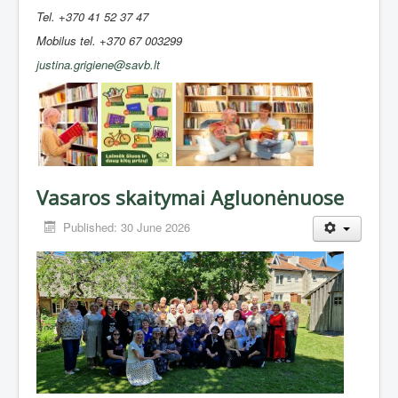
Tel. +370 41 52 37 47
Mobilus tel. +370 67 003299
justina.grigiene@savb.lt
Vasaros skaitymai Agluonėnuose
Published: 30 June 2026