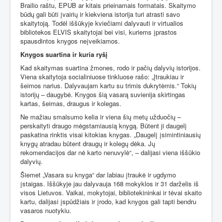
Brailio raštu, EPUB ar kitais prieinamais formatais. Skaitymo
būdų gali būti įvairių ir kiekviena istorija turi atrasti savo
skaitytoją. Todėl iššūkyje kviečiami dalyvauti ir virtualios
bibliotekos ELVIS skaitytojai bei visi, kuriems įprastos
spausdintos knygos neįveikiamos.
Knygos suartina ir kuria ryšį
Kad skaitymas suartina žmones, rodo ir pačių dalyvių istorijos.
Viena skaitytoja socialiniuose tinkluose rašo: „Įtraukiau ir
šeimos narius. Dalyvaujam kartu su trimis dukrytėmis.“ Tokių
istorijų – daugybė. Knygos šią vasarą suvienija skirtingas
kartas, šeimas, draugus ir kolegas.
Ne mažiau smalsumo kelia ir viena šių metų užduočių –
perskaityti draugo mėgstamiausią knygą. Būtent ji daugelį
paskatina rinktis visai kitokias knygas. „Daugelį įsimintiniausių
knygų atradau būtent draugų ir kolegų dėka. Jų
rekomendacijos dar nė karto nenuvylė“, – dalijasi viena iššūkio
dalyvių.
Šiemet „Vasara su knyga“ dar labiau įtraukė ir ugdymo
įstaigas. Iššūkyje jau dalyvauja 168 mokyklos ir 31 darželis iš
visos Lietuvos. Vaikai, mokytojai, bibliotekininkai ir tėvai skaito
kartu, dalijasi įspūdžiais ir įrodo, kad knygos gali tapti bendru
vasaros nuotykiu.