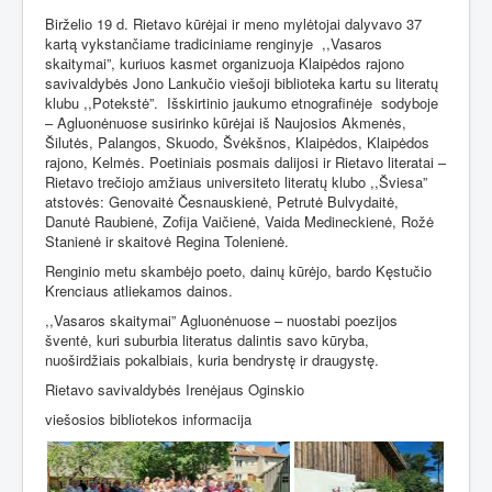
Birželio 19 d. Rietavo kūrėjai ir meno mylėtojai dalyvavo 37
kartą vykstančiame tradiciniame renginyje
,,Vasaros
skaitymai”, kuriuos kasmet organizuoja Klaipėdos rajono
savivaldybės Jono Lankučio viešoji biblioteka kartu su literatų
klubu ,,Potekstė”.
Išskirtinio jaukumo etnografinėje
sodyboje
– Agluonėnuose susirinko kūrėjai iš Naujosios Akmenės,
Šilutės, Palangos, Skuodo, Švėkšnos, Klaipėdos, Klaipėdos
rajono, Kelmės. Poetiniais posmais dalijosi ir Rietavo literatai –
Rietavo trečiojo amžiaus universiteto literatų klubo ,,Šviesa”
atstovės: Genovaitė Česnauskienė, Petrutė Bulvydaitė,
Danutė Raubienė, Zofija Vaičienė, Vaida Medineckienė, Rožė
Stanienė ir skaitovė Regina Tolenienė.
Renginio metu skambėjo poeto, dainų kūrėjo, bardo Kęstučio
Krenciaus atliekamos dainos.
,,Vasaros skaitymai” Agluonėnuose – nuostabi poezijos
šventė, kuri suburbia literatus dalintis savo kūryba,
nuoširdžiais pokalbiais, kuria bendrystę ir draugystę.
Rietavo savivaldybės Irenėjaus Oginskio
viešosios bibliotekos informacija