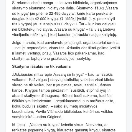
Ši rekomendacijų banga – Lietuvos bibliotekų organizuojamos
skaitymo skatinimo iniciatyvos dalis. Skaitymo iššūkį „Vasara
su knyga“ jau priėmė 22 495 dalyviai, kurie kartu perskaitė
daugiau kaip 42 000 knygų. O
iššūkį įveikti (t. y. perskaityti
tris knygas) jau suspėjo 9 300 dalyvių. Tai – kur kas daugiau
nei bibliotekų iniciatyva. „Vasara su knyga“ – tai visą Lietuvą
vienijantis reiškinys, į kurį kasdien įsitraukia naujų skaitytojų.
Jeigu manote, kad pavėlavote prisijungti, organizatoriai ramina
– net jei nepradėjote, visas tris užduotis dar tikrai galima įveikti
ir laimėti vertingų prizų. Vasaros liko pakankamai, kad
skaitymas taptų vienu gražiausių jos nuotykių.
Skaitymo iššūkis ne tik vaikams
„Didžiausias mitas apie „Vasarą su knyga“ – kad tai iššūkis
vaikams. Pažvelgus į dalyvių statistiką vaizdas visai kitoks:
skaito ne tik vaikai, bet ir jaunimas, tėvai, seneliai, ištisos
kartos. Knygos tampa priežastimi susitikti, stiprinti ryšį ir
atrasti skaitymo džiaugsmą. Būtent todėl sakome, kad šis
iššūkis yra kiekvienam – nepriklausomai nuo amžiaus ar to,
kokiu būdu jis skaito“, – sako šių metų iniciatyvos
koordinatorė, Povilo Višinskio bibliotekos kultūrinės veiklos
vadybininkė Justina Grigienė.
Iš tiesų – „Vasara su knyga“ kviečia visus. Nesvarbu, ar
renkatės popierinę knygą, klausotės garsinių knygų, skaitote