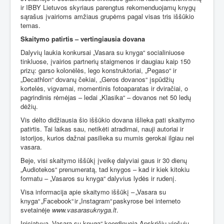
ir IBBY Lietuvos skyriaus parengtus rekomenduojamų knygų
sąrašus įvairioms amžiaus grupėms pagal visas tris iššūkio
temas.
Skaitymo patirtis – vertingiausia dovana
Dalyvių laukia konkursai „Vasara su knyga“ socialiniuose
tinkluose, įvairios partnerių staigmenos ir daugiau kaip 150
prizų: garso kolonėlės, lego konstruktoriai, „Pegaso“ ir
„Decathlon“ dovanų čekiai, „Geros dovanos“ įspūdžių
kortelės, vigvamai, momentinis fotoaparatas ir dviračiai, o
pagrindinis rėmėjas – ledai „Klasika“ – dovanos net 50 ledų
dėžių.
Vis dėlto didžiausia šio iššūkio dovana išlieka pati skaitymo
patirtis. Tai laikas sau, netikėti atradimai, nauji autoriai ir
istorijos, kurios dažnai pasilieka su mumis gerokai ilgiau nei
vasara.
Beje, visi skaitymo iššūkį įveikę dalyviai gaus ir 30 dienų
„Audiotekos“ prenumeratą, tad knygos – kad ir kiek kitokiu
formatu – „Vasaros su knyga“ dalyvius lydės ir rudenį.
Visa informacija apie skaitymo iššūkį – „Vasara su
knyga“ „Facebook“ ir „Instagram“ paskyrose bei interneto
svetainėje
www.vasarasuknyga.lt
.
Iniciatyvą „Vasara su knyga“ koordinuoja Apskričių viešųjų