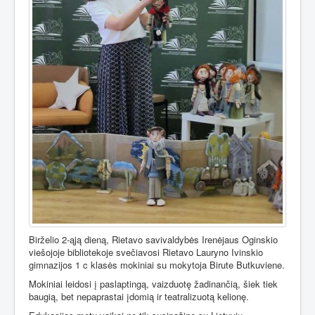
Birželio 2-ąją dieną, Rietavo savivaldybės Irenėjaus Oginskio
viešojoje bibliotekoje svečiavosi Rietavo Lauryno Ivinskio
gimnazijos 1 c klasės mokiniai su mokytoja Birute Butkuviene.
Mokiniai leidosi į paslaptingą, vaizduotę žadinančią, šiek tiek
baugią, bet nepaprastai įdomią ir teatralizuotą kelionę.