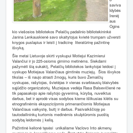
saviva
ldybės
Irenėj
aus
Ogins
kio viešosios bibliotekos Pelaičių padalinio bibliotekininkė
Janina Lenkauskienė savo skaitytojus kvietė trumpam užversti
knygos puslapius ir leisti į tradicinę
literatūrinę pažintinę
išvyką.
Šie metai Lietuvoje skirti vyskupui Motiejui Kazimierui
Valančiui ir jo 225-osioms gimimo metinėms. Siekdami
pažymėti šią sukaktį, Pelaičių bibliotekos lankytojai leidosi į
vyskupo Motiejaus Valančiaus gimtinės muziejų.
Šios išvykos
tikslas – iš naujo atrasti žmogų, kuris buvo Žemaičių
vyskupas, rašytojas, švietėjas ir vienas svarbiausių blaivybės
sąjūdžio organizatorių. Muziejaus vedėja Rasa Balsevičienė ne
tik papasakojo apie rašytojo gyvenimą, kūrybą, nuveiktus
darbus, bet ir aprodė visas sodybos kieme išlikusias klėtis su
etnografinėmis ekspozicijomis primenančiomis Motiejaus
Valančiaus vaikystę, buitį ir darbus. Pasivaikščioję po
tautodailininkų kurtomis medinėmis skulptūromis puoštą
sodybą leidomės į kelią.
Pažintinė kelionė tęsėsi
unikaliame Vaclovo Into akmenų