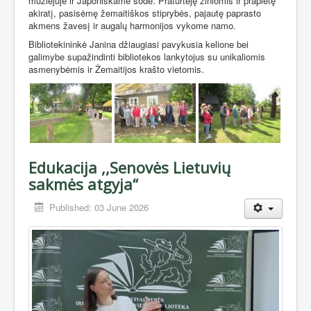
muziejuje ir Japoniškame sode. Praturtėję žiniomis ir praplėtę
akiratį, pasisėmę žemaitiškos stiprybės, pajautę paprasto
akmens žavesį ir augalų harmonijos vykome namo.
Bibliotekininkė Janina džiaugiasi pavykusia kelione bei
galimybe supažindinti bibliotekos lankytojus su unikaliomis
asmenybėmis ir Žemaitijos krašto vietomis.
Edukacija ,,Senovės Lietuvių
sakmės atgyja“
Published: 03 June 2026