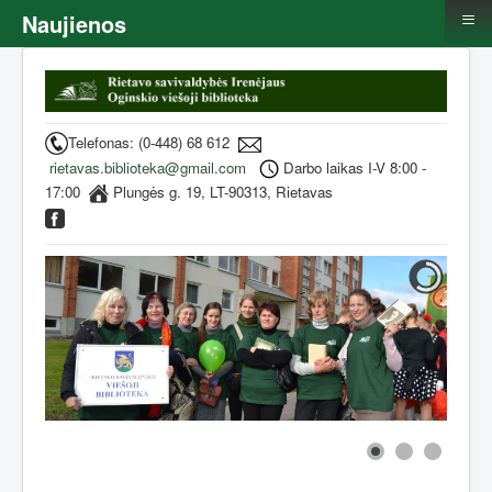
≡
Naujienos
Telefonas: (0-448) 68 612
rietavas.biblioteka@gmail.com
Darbo laikas I-V 8:00 -
17:00
Plungės g. 19, LT-90313, Rietavas