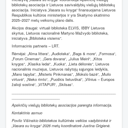
bibliotekų asociacija ir Lietuvos savivaldybių viešųjų bibliotekų
asociacija. Iniciatyva „Vasara su knyga“ finansuojama Lietuvos
Respublikos kultūros ministerijos ir yra Skaitymo skatinimo
2025–2027 metų veiksmų plano dalis.
Akcijos draugai: virtuali biblioteka ELVIS, IBBY Lietuvos
skyrius, Lietuvos nacionalinė Martyno Mažvydo biblioteka,
iniciatyva „Biblioteka visiems“.
Informacinis partneris – LRT.
Rėmėjai:
„Alma littera“,
„Audioteka“,
„Bags & more“
,
„Formosa“
,
„Forum Cinemas“
,
„Gera dovana“
,
„Julius Meinl“
,
„Kitos
knygos“
,
„Klasika ledai“
,
„Kuoka“
,
„Lieta dėlionės“
,
Lietuvos
nacionalinis muziejus
,
Lietuvos rašytojų sąjungos leidykla
,
„Mano tapyba“
,
„Misteris Pinkmanas“
,
„Mokslo bazė“
,
„Muilo
virtuvė“
,
„Nieko rimto“
,
„Puoškis lietuvškai“
,
„Vilnius – Europos
žalioji sostinė“
,
„VITAPUR“
,
„Skilsas“.
____________________________________________________
________________________
Apskričių viešųjų bibliotekų asociacijos parengta informacija.
Kontaktinis asmuo
Povilo Višinskio bibliotekos kultūrinės veiklos vadybininkė ir
„Vasara su knyga“ 2026 metų koordinatorė Justina Grigienė.