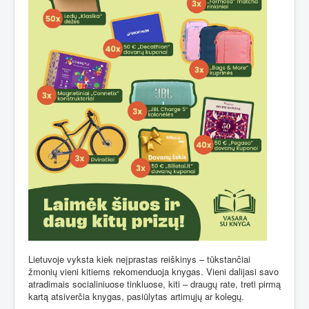
Lietuvoje vyksta kiek neįprastas reiškinys – tūkstančiai
žmonių vieni kitiems rekomenduoja knygas. Vieni dalijasi savo
atradimais socialiniuose tinkluose, kiti – draugų rate, treti pirmą
kartą atsiverčia knygas, pasiūlytas artimųjų ar kolegų.