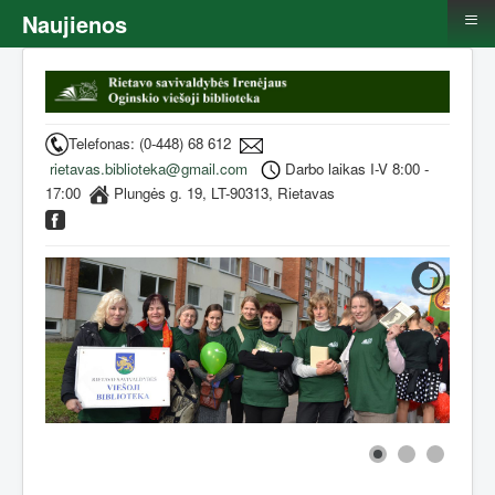
≡
Naujienos
Telefonas: (0-448) 68 612
rietavas.biblioteka@gmail.com
Darbo laikas I-V 8:00 -
17:00
Plungės g. 19, LT-90313, Rietavas