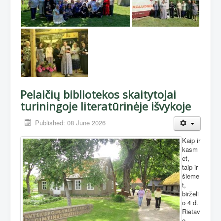
Pelaičių bibliotekos skaitytojai
turiningoje literatūrinėje išvykoje
Published: 08 June 2026
Kaip ir
kasm
et,
taip ir
šieme
t,
birželi
o 4 d.
Rietav
o