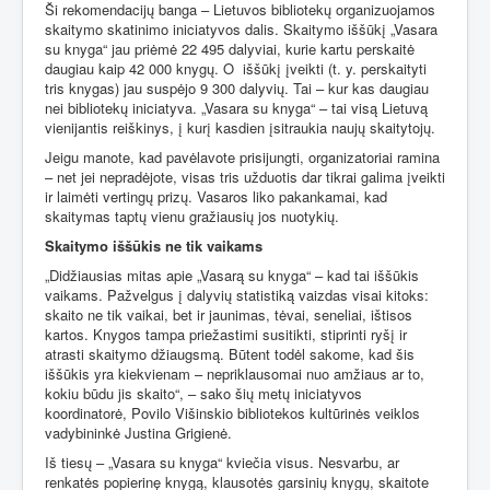
Ši rekomendacijų banga – Lietuvos bibliotekų organizuojamos
skaitymo skatinimo iniciatyvos dalis. Skaitymo iššūkį „Vasara
su knyga“ jau priėmė 22 495 dalyviai, kurie kartu perskaitė
daugiau kaip 42 000 knygų. O
iššūkį įveikti (t. y. perskaityti
tris knygas) jau suspėjo 9 300 dalyvių. Tai – kur kas daugiau
nei bibliotekų iniciatyva. „Vasara su knyga“ – tai visą Lietuvą
vienijantis reiškinys, į kurį kasdien įsitraukia naujų skaitytojų.
Jeigu manote, kad pavėlavote prisijungti, organizatoriai ramina
– net jei nepradėjote, visas tris užduotis dar tikrai galima įveikti
ir laimėti vertingų prizų. Vasaros liko pakankamai, kad
skaitymas taptų vienu gražiausių jos nuotykių.
Skaitymo iššūkis ne tik vaikams
„Didžiausias mitas apie „Vasarą su knyga“ – kad tai iššūkis
vaikams. Pažvelgus į dalyvių statistiką vaizdas visai kitoks:
skaito ne tik vaikai, bet ir jaunimas, tėvai, seneliai, ištisos
kartos. Knygos tampa priežastimi susitikti, stiprinti ryšį ir
atrasti skaitymo džiaugsmą. Būtent todėl sakome, kad šis
iššūkis yra kiekvienam – nepriklausomai nuo amžiaus ar to,
kokiu būdu jis skaito“, – sako šių metų iniciatyvos
koordinatorė, Povilo Višinskio bibliotekos kultūrinės veiklos
vadybininkė Justina Grigienė.
Iš tiesų – „Vasara su knyga“ kviečia visus. Nesvarbu, ar
renkatės popierinę knygą, klausotės garsinių knygų, skaitote