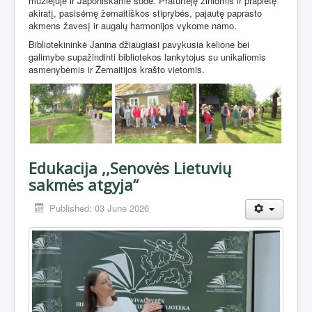
muziejuje ir Japoniškame sode. Praturtėję žiniomis ir praplėtę
akiratį, pasisėmę žemaitiškos stiprybės, pajautę paprasto
akmens žavesį ir augalų harmonijos vykome namo.
Bibliotekininkė Janina džiaugiasi pavykusia kelione bei
galimybe supažindinti bibliotekos lankytojus su unikaliomis
asmenybėmis ir Žemaitijos krašto vietomis.
Edukacija ,,Senovės Lietuvių
sakmės atgyja“
Published: 03 June 2026