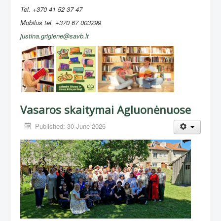
Tel. +370 41 52 37 47
Mobilus tel. +370 67 003299
justina.grigiene@savb.lt
Vasaros skaitymai Agluonėnuose
Published: 30 June 2026