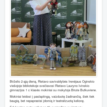
Birželio 2-ąją dieną, Rietavo savivaldybės Irenėjaus Oginskio
viešojoje bibliotekoje svečiavosi Rietavo Lauryno Ivinskio
gimnazijos 1 c klasės mokiniai su mokytoja Birute Butkuviene.
Mokiniai leidosi į paslaptingą, vaizduotę žadinančią, šiek tiek
baugią, bet nepaprastai įdomią ir teatralizuotą kelionę.