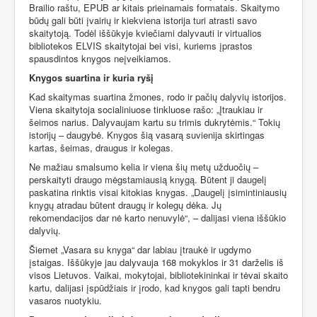
Brailio raštu, EPUB ar kitais prieinamais formatais. Skaitymo
būdų gali būti įvairių ir kiekviena istorija turi atrasti savo
skaitytoją. Todėl iššūkyje kviečiami dalyvauti ir virtualios
bibliotekos ELVIS skaitytojai bei visi, kuriems įprastos
spausdintos knygos neįveikiamos.
Knygos suartina ir kuria ryšį
Kad skaitymas suartina žmones, rodo ir pačių dalyvių istorijos.
Viena skaitytoja socialiniuose tinkluose rašo: „Įtraukiau ir
šeimos narius. Dalyvaujam kartu su trimis dukrytėmis.“ Tokių
istorijų – daugybė. Knygos šią vasarą suvienija skirtingas
kartas, šeimas, draugus ir kolegas.
Ne mažiau smalsumo kelia ir viena šių metų užduočių –
perskaityti draugo mėgstamiausią knygą. Būtent ji daugelį
paskatina rinktis visai kitokias knygas. „Daugelį įsimintiniausių
knygų atradau būtent draugų ir kolegų dėka. Jų
rekomendacijos dar nė karto nenuvylė“, – dalijasi viena iššūkio
dalyvių.
Šiemet „Vasara su knyga“ dar labiau įtraukė ir ugdymo
įstaigas. Iššūkyje jau dalyvauja 168 mokyklos ir 31 darželis iš
visos Lietuvos. Vaikai, mokytojai, bibliotekininkai ir tėvai skaito
kartu, dalijasi įspūdžiais ir įrodo, kad knygos gali tapti bendru
vasaros nuotykiu.