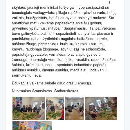
s
skyriaus jaunieji menininkai turėjo galimybę susipažinti su
beuodegiais varliagyviais: pilkąja rupūže ir pievine varle, bei jų
vaikais, buožgalviais, bei šiuos gyvius palaikyti rankose. Šio
susitikimo metu vaikams papasakota apie šių gyvūnų
gyvenimo ypatumus, mitybą ir dauginimasis.
Tai pat vaikams
buvo galimybė atpažinti ir supažindinti
su įvairias pievose ir
pamiškėse dabar
žydinčiais augalais: baltažiede notrele,
miškine žliūge, paprastuoju
burbuliu, krūminiu builiumi,
kmynu, raudonąja žiognage, apyniu, žąsine sidabražole,
paprastąja gyvatžole, varnalėša, plačialapiu gysločiu,
žemuoge, paprastąja veronika, lipiku, rasakila, raudonžiedžius
šakiniu, krūminiu kupoliu,
sporiniais induočiais: paparčiu,
miškiniu asiūkliu, dirviniu asiūkliu, medžiais: juodalksniu,
šermukšniu, ieva.
Edukacija vaikams sukėlė daug gražių emocijų.
Nuotraukos Stanislavos
Šarkauskaitės