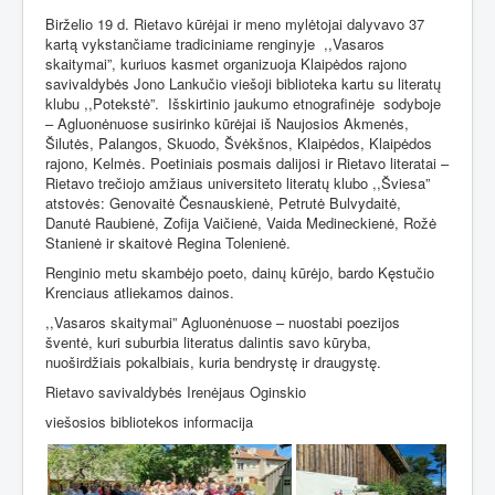
Birželio 19 d. Rietavo kūrėjai ir meno mylėtojai dalyvavo 37
kartą vykstančiame tradiciniame renginyje
,,Vasaros
skaitymai”, kuriuos kasmet organizuoja Klaipėdos rajono
savivaldybės Jono Lankučio viešoji biblioteka kartu su literatų
klubu ,,Potekstė”.
Išskirtinio jaukumo etnografinėje
sodyboje
– Agluonėnuose susirinko kūrėjai iš Naujosios Akmenės,
Šilutės, Palangos, Skuodo, Švėkšnos, Klaipėdos, Klaipėdos
rajono, Kelmės. Poetiniais posmais dalijosi ir Rietavo literatai –
Rietavo trečiojo amžiaus universiteto literatų klubo ,,Šviesa”
atstovės: Genovaitė Česnauskienė, Petrutė Bulvydaitė,
Danutė Raubienė, Zofija Vaičienė, Vaida Medineckienė, Rožė
Stanienė ir skaitovė Regina Tolenienė.
Renginio metu skambėjo poeto, dainų kūrėjo, bardo Kęstučio
Krenciaus atliekamos dainos.
,,Vasaros skaitymai” Agluonėnuose – nuostabi poezijos
šventė, kuri suburbia literatus dalintis savo kūryba,
nuoširdžiais pokalbiais, kuria bendrystę ir draugystę.
Rietavo savivaldybės Irenėjaus Oginskio
viešosios bibliotekos informacija