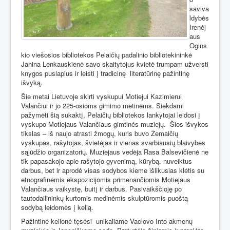
saviva
ldybės
Irenėj
aus
Ogins
kio viešosios bibliotekos Pelaičių padalinio bibliotekininkė
Janina Lenkauskienė savo skaitytojus kvietė trumpam užversti
knygos puslapius ir leisti į tradicinę
literatūrinę pažintinę
išvyką.
Šie metai Lietuvoje skirti vyskupui Motiejui Kazimierui
Valančiui ir jo 225-osioms gimimo metinėms. Siekdami
pažymėti šią sukaktį, Pelaičių bibliotekos lankytojai leidosi į
vyskupo Motiejaus Valančiaus gimtinės muziejų.
Šios išvykos
tikslas – iš naujo atrasti žmogų, kuris buvo Žemaičių
vyskupas, rašytojas, švietėjas ir vienas svarbiausių blaivybės
sąjūdžio organizatorių. Muziejaus vedėja Rasa Balsevičienė ne
tik papasakojo apie rašytojo gyvenimą, kūrybą, nuveiktus
darbus, bet ir aprodė visas sodybos kieme išlikusias klėtis su
etnografinėmis ekspozicijomis primenančiomis Motiejaus
Valančiaus vaikystę, buitį ir darbus. Pasivaikščioję po
tautodailininkų kurtomis medinėmis skulptūromis puoštą
sodybą leidomės į kelią.
Pažintinė kelionė tęsėsi
unikaliame Vaclovo Into akmenų