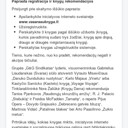
Paprasta registracija ir knygų rekomendacijos
Prisijungti prie skaitymo iššūkio paprasta:
Apsilankykite iniciatyvos interneto svetainėje
www.vasarasuknyga.lt
.
Užsiregistruokite.
Perskaitykite 3 knygas pagal iššūkio užduotis (knygą,
kurios pavadinimą sudaro trys žodžiai, knygą apie drąsą,
draugo ar draugės mėgstamiausią knygą).
Perskaitytas knygas užregistruokite sistemoje.
Tiems, kurie nežino, nuo ko pradėti, rekomendacijų negaili ir
akcijos bičiuliai.
Grupės „G&G Sindikatas“ lyderis, visuomenininkas Gabrielius
Liaudanskas (Svaras) siūlo atsiversti Vytauto Misevičiaus
„Danuko Dunduliuko nuotykius“, Karlo Majaus „Vinetu“ arba
Kastyčio Sarnicko (Kasteto) knygą „Voyage Voyage“.
Tinklaraštininkė Nora Žaliūkė (Knygų Dama) rekomenduoja
Tanios Pjankovos „Raudonųjų skruzdžių amžių“, R. J. Palacio
„Stebuklą“ ir Freidos McFadden „Tarnaitę“, o reperis Pijus
Opera – Dovydo Grajausko „Debreceno gatvės bliuzą“,
Martinos Vidaić „Patalines blakes“ bei Arto Paasilinno „Zuikio
metus“.
Pritrūkus idėjų, kokias knygas rinktis, iniciatyvos interneto
svetainėje ir socialiniuose tinkluose galima rasti bibliotekininkų