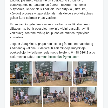
Edukacijos metu vaikai ne tik susipažino su Lietuvių
pasakojamosios tautosakos žanru – sakme, mitinėmis
būtybėmis, senoviniais žodžiais, bet aktyviai įsitraukė į
kūrybinį procesą – tapo aktoriais,
atskleidę savo kūrybines
galias kūrė sakmes ir jas vaidino.
Džiaugiamės galėdami dovanoti vaikams ne tik skaitymo
džiaugsmą, bet ir puoselėti mokinių vidinį pasaulį, lavinti
vaizduotę, teatrinę raišką bei puoselėti etninės tapatybės
suvokimą.
Jeigu ir Jūsų klasė, grupė nori leistis į fantastinę, vaizduotę
žadinančią kelionę
ir dalyvauti žaismingoje kūrybinėje
edukacijoje, kviečiame registruotis telefonu 0 448 68612 arba
elektroniniu paštu:
rietavas.biblioteka@gmail.com