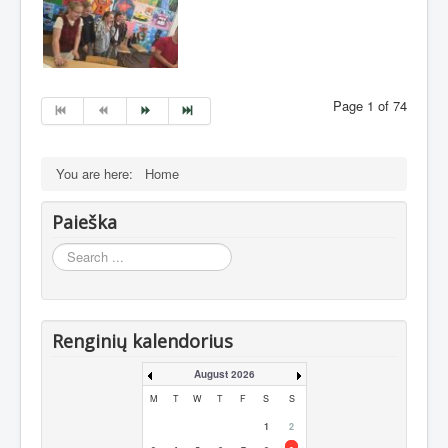
Page 1 of 74
You are here:
Home
Paieška
Search
...
Renginių kalendorius
August 2026
M
T
W
T
F
S
S
1
2