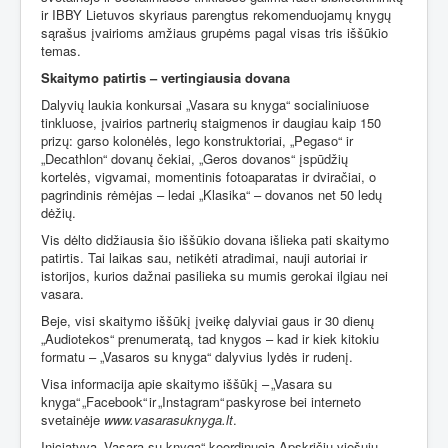
ir IBBY Lietuvos skyriaus parengtus rekomenduojamų knygų
sąrašus įvairioms amžiaus grupėms pagal visas tris iššūkio
temas.
Skaitymo patirtis – vertingiausia dovana
Dalyvių laukia konkursai „Vasara su knyga“ socialiniuose
tinkluose, įvairios partnerių staigmenos ir daugiau kaip 150
prizų: garso kolonėlės, lego konstruktoriai, „Pegaso“ ir
„Decathlon“ dovanų čekiai, „Geros dovanos“ įspūdžių
kortelės, vigvamai, momentinis fotoaparatas ir dviračiai, o
pagrindinis rėmėjas – ledai „Klasika“ – dovanos net 50 ledų
dėžių.
Vis dėlto didžiausia šio iššūkio dovana išlieka pati skaitymo
patirtis. Tai laikas sau, netikėti atradimai, nauji autoriai ir
istorijos, kurios dažnai pasilieka su mumis gerokai ilgiau nei
vasara.
Beje, visi skaitymo iššūkį įveikę dalyviai gaus ir 30 dienų
„Audiotekos“ prenumeratą, tad knygos – kad ir kiek kitokiu
formatu – „Vasaros su knyga“ dalyvius lydės ir rudenį.
Visa informacija apie skaitymo iššūkį – „Vasara su
knyga“ „Facebook“ ir „Instagram“ paskyrose bei interneto
svetainėje
www.vasarasuknyga.lt
.
Iniciatyvą „Vasara su knyga“ koordinuoja Apskričių viešųjų