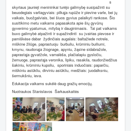
s
skyriaus jaunieji menininkai turėjo galimybę susipažinti su
beuodegiais varliagyviais: pilkąja rupūže ir pievine varle, bei jų
vaikais, buožgalviais, bei šiuos gyvius palaikyti rankose. Šio
susitikimo metu vaikams papasakota apie šių gyvūnų
gyvenimo ypatumus, mitybą ir dauginimasis.
Tai pat vaikams
buvo galimybė atpažinti ir supažindinti
su įvairias pievose ir
pamiškėse dabar
žydinčiais augalais: baltažiede notrele,
miškine žliūge, paprastuoju
burbuliu, krūminiu builiumi,
kmynu, raudonąja žiognage, apyniu, žąsine sidabražole,
paprastąja gyvatžole, varnalėša, plačialapiu gysločiu,
žemuoge, paprastąja veronika, lipiku, rasakila, raudonžiedžius
šakiniu, krūminiu kupoliu,
sporiniais induočiais: paparčiu,
miškiniu asiūkliu, dirviniu asiūkliu, medžiais: juodalksniu,
šermukšniu, ieva.
Edukacija vaikams sukėlė daug gražių emocijų.
Nuotraukos Stanislavos
Šarkauskaitės