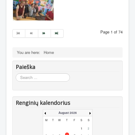
Page 1 of 74
You are here:
Home
Paieška
Search
...
Renginių kalendorius
August 2026
M
T
W
T
F
S
S
1
2