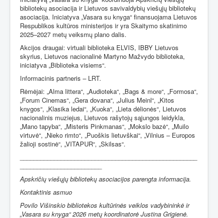
bibliotekų asociacija ir Lietuvos savivaldybių viešųjų bibliotekų
asociacija. Iniciatyva „Vasara su knyga“ finansuojama Lietuvos
Respublikos kultūros ministerijos ir yra Skaitymo skatinimo
2025–2027 metų veiksmų plano dalis.
Akcijos draugai: virtuali biblioteka ELVIS, IBBY Lietuvos
skyrius, Lietuvos nacionalinė Martyno Mažvydo biblioteka,
iniciatyva „Biblioteka visiems“.
Informacinis partneris – LRT.
Rėmėjai:
„Alma littera“,
„Audioteka“,
„Bags & more“
,
„Formosa“
,
„Forum Cinemas“
,
„Gera dovana“
,
„Julius Meinl“
,
„Kitos
knygos“
,
„Klasika ledai“
,
„Kuoka“
,
„Lieta dėlionės“
,
Lietuvos
nacionalinis muziejus
,
Lietuvos rašytojų sąjungos leidykla
,
„Mano tapyba“
,
„Misteris Pinkmanas“
,
„Mokslo bazė“
,
„Muilo
virtuvė“
,
„Nieko rimto“
,
„Puoškis lietuvškai“
,
„Vilnius – Europos
žalioji sostinė“
,
„VITAPUR“
,
„Skilsas“.
____________________________________________________
________________________
Apskričių viešųjų bibliotekų asociacijos parengta informacija.
Kontaktinis asmuo
Povilo Višinskio bibliotekos kultūrinės veiklos vadybininkė ir
„Vasara su knyga“ 2026 metų koordinatorė Justina Grigienė.