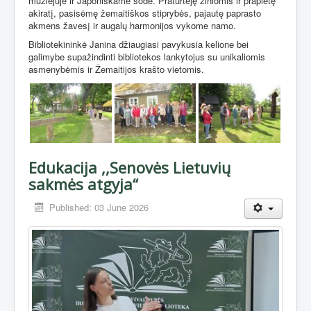
muziejuje ir Japoniškame sode. Praturtėję žiniomis ir praplėtę
akiratį, pasisėmę žemaitiškos stiprybės, pajautę paprasto
akmens žavesį ir augalų harmonijos vykome namo.
Bibliotekininkė Janina džiaugiasi pavykusia kelione bei
galimybe supažindinti bibliotekos lankytojus su unikaliomis
asmenybėmis ir Žemaitijos krašto vietomis.
Edukacija ,,Senovės Lietuvių
sakmės atgyja“
Published: 03 June 2026