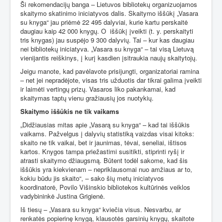
Ši rekomendacijų banga – Lietuvos bibliotekų organizuojamos
skaitymo skatinimo iniciatyvos dalis. Skaitymo iššūkį „Vasara
su knyga“ jau priėmė 22 495 dalyviai, kurie kartu perskaitė
daugiau kaip 42 000 knygų. O
iššūkį įveikti (t. y. perskaityti
tris knygas) jau suspėjo 9 300 dalyvių. Tai – kur kas daugiau
nei bibliotekų iniciatyva. „Vasara su knyga“ – tai visą Lietuvą
vienijantis reiškinys, į kurį kasdien įsitraukia naujų skaitytojų.
Jeigu manote, kad pavėlavote prisijungti, organizatoriai ramina
– net jei nepradėjote, visas tris užduotis dar tikrai galima įveikti
ir laimėti vertingų prizų. Vasaros liko pakankamai, kad
skaitymas taptų vienu gražiausių jos nuotykių.
Skaitymo iššūkis ne tik vaikams
„Didžiausias mitas apie „Vasarą su knyga“ – kad tai iššūkis
vaikams. Pažvelgus į dalyvių statistiką vaizdas visai kitoks:
skaito ne tik vaikai, bet ir jaunimas, tėvai, seneliai, ištisos
kartos. Knygos tampa priežastimi susitikti, stiprinti ryšį ir
atrasti skaitymo džiaugsmą. Būtent todėl sakome, kad šis
iššūkis yra kiekvienam – nepriklausomai nuo amžiaus ar to,
kokiu būdu jis skaito“, – sako šių metų iniciatyvos
koordinatorė, Povilo Višinskio bibliotekos kultūrinės veiklos
vadybininkė Justina Grigienė.
Iš tiesų – „Vasara su knyga“ kviečia visus. Nesvarbu, ar
renkatės popierinę knygą, klausotės garsinių knygų, skaitote