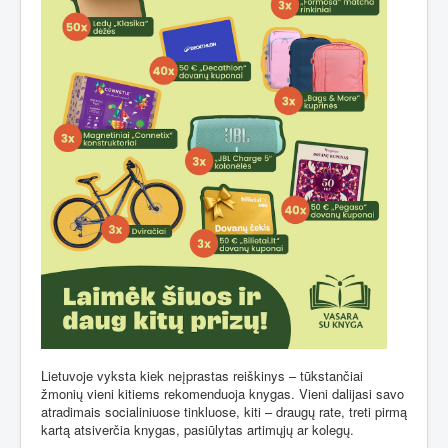
Lietuvoje vyksta kiek neįprastas reiškinys – tūkstančiai
žmonių vieni kitiems rekomenduoja knygas. Vieni dalijasi savo
atradimais socialiniuose tinkluose, kiti – draugų rate, treti pirmą
kartą atsiverčia knygas, pasiūlytas artimųjų ar kolegų.