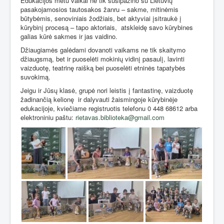
Edukacijos metu vaikai ne tik susipažino su Lietuvių
pasakojamosios tautosakos žanru – sakme, mitinėmis
būtybėmis, senoviniais žodžiais, bet aktyviai įsitraukė į
kūrybinį procesą – tapo aktoriais,
atskleidę savo kūrybines
galias kūrė sakmes ir jas vaidino.
Džiaugiamės galėdami dovanoti vaikams ne tik skaitymo
džiaugsmą, bet ir puoselėti mokinių vidinį pasaulį, lavinti
vaizduotę, teatrinę raišką bei puoselėti etninės tapatybės
suvokimą.
Jeigu ir Jūsų klasė, grupė nori leistis į fantastinę, vaizduotę
žadinančią kelionę
ir dalyvauti žaismingoje kūrybinėje
edukacijoje, kviečiame registruotis telefonu 0 448 68612 arba
elektroniniu paštu:
rietavas.biblioteka@gmail.com