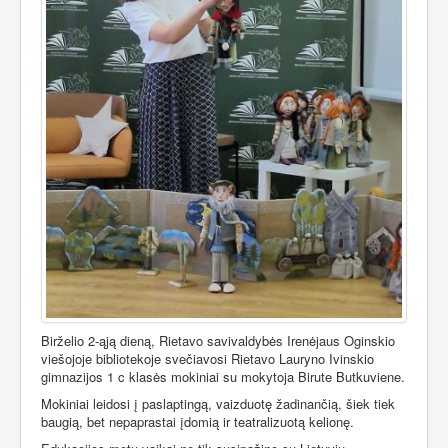
Birželio 2-ąją dieną, Rietavo savivaldybės Irenėjaus Oginskio
viešojoje bibliotekoje svečiavosi Rietavo Lauryno Ivinskio
gimnazijos 1 c klasės mokiniai su mokytoja Birute Butkuviene.
Mokiniai leidosi į paslaptingą, vaizduotę žadinančią, šiek tiek
baugią, bet nepaprastai įdomią ir teatralizuotą kelionę.