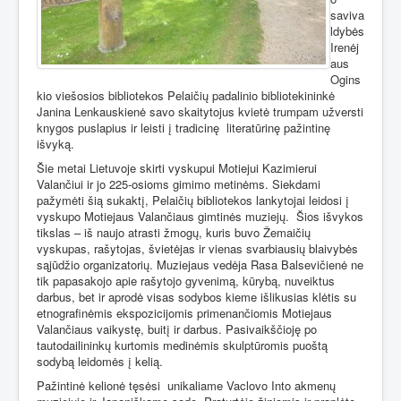
saviva
ldybės
Irenėj
aus
Ogins
kio viešosios bibliotekos Pelaičių padalinio bibliotekininkė
Janina Lenkauskienė savo skaitytojus kvietė trumpam užversti
knygos puslapius ir leisti į tradicinę
literatūrinę pažintinę
išvyką.
Šie metai Lietuvoje skirti vyskupui Motiejui Kazimierui
Valančiui ir jo 225-osioms gimimo metinėms. Siekdami
pažymėti šią sukaktį, Pelaičių bibliotekos lankytojai leidosi į
vyskupo Motiejaus Valančiaus gimtinės muziejų.
Šios išvykos
tikslas – iš naujo atrasti žmogų, kuris buvo Žemaičių
vyskupas, rašytojas, švietėjas ir vienas svarbiausių blaivybės
sąjūdžio organizatorių. Muziejaus vedėja Rasa Balsevičienė ne
tik papasakojo apie rašytojo gyvenimą, kūrybą, nuveiktus
darbus, bet ir aprodė visas sodybos kieme išlikusias klėtis su
etnografinėmis ekspozicijomis primenančiomis Motiejaus
Valančiaus vaikystę, buitį ir darbus. Pasivaikščioję po
tautodailininkų kurtomis medinėmis skulptūromis puoštą
sodybą leidomės į kelią.
Pažintinė kelionė tęsėsi
unikaliame Vaclovo Into akmenų