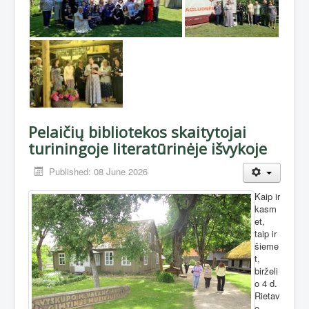
Pelaičių bibliotekos skaitytojai
turiningoje literatūrinėje išvykoje
Published: 08 June 2026
Kaip ir
kasm
et,
taip ir
šieme
t,
birželi
o 4 d.
Rietav
o