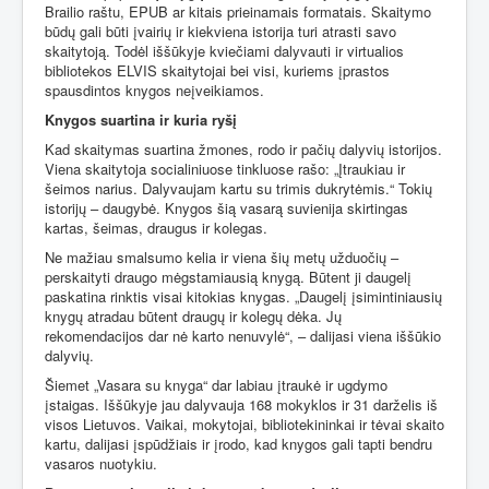
Brailio raštu, EPUB ar kitais prieinamais formatais. Skaitymo
būdų gali būti įvairių ir kiekviena istorija turi atrasti savo
skaitytoją. Todėl iššūkyje kviečiami dalyvauti ir virtualios
bibliotekos ELVIS skaitytojai bei visi, kuriems įprastos
spausdintos knygos neįveikiamos.
Knygos suartina ir kuria ryšį
Kad skaitymas suartina žmones, rodo ir pačių dalyvių istorijos.
Viena skaitytoja socialiniuose tinkluose rašo: „Įtraukiau ir
šeimos narius. Dalyvaujam kartu su trimis dukrytėmis.“ Tokių
istorijų – daugybė. Knygos šią vasarą suvienija skirtingas
kartas, šeimas, draugus ir kolegas.
Ne mažiau smalsumo kelia ir viena šių metų užduočių –
perskaityti draugo mėgstamiausią knygą. Būtent ji daugelį
paskatina rinktis visai kitokias knygas. „Daugelį įsimintiniausių
knygų atradau būtent draugų ir kolegų dėka. Jų
rekomendacijos dar nė karto nenuvylė“, – dalijasi viena iššūkio
dalyvių.
Šiemet „Vasara su knyga“ dar labiau įtraukė ir ugdymo
įstaigas. Iššūkyje jau dalyvauja 168 mokyklos ir 31 darželis iš
visos Lietuvos. Vaikai, mokytojai, bibliotekininkai ir tėvai skaito
kartu, dalijasi įspūdžiais ir įrodo, kad knygos gali tapti bendru
vasaros nuotykiu.