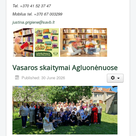
Tel. +370 41 52 37 47
Mobilus tel. +370 67 003299
justina.grigiene@savb.lt
Vasaros skaitymai Agluonėnuose
Published: 30 June 2026