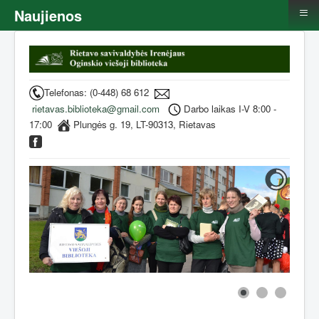
≡
Naujienos
Telefonas: (0-448) 68 612
rietavas.biblioteka@gmail.com
Darbo laikas I-V 8:00 -
17:00
Plungės g. 19, LT-90313, Rietavas