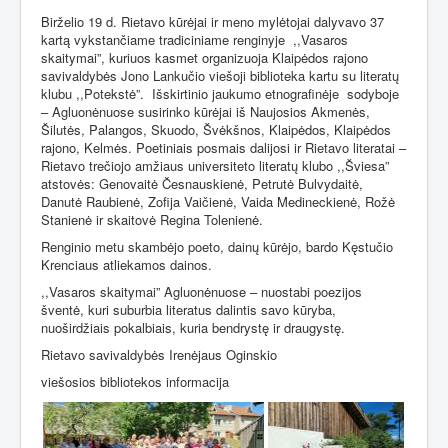
Birželio 19 d. Rietavo kūrėjai ir meno mylėtojai dalyvavo 37
kartą vykstančiame tradiciniame renginyje
,,Vasaros
skaitymai”, kuriuos kasmet organizuoja Klaipėdos rajono
savivaldybės Jono Lankučio viešoji biblioteka kartu su literatų
klubu ,,Potekstė”.
Išskirtinio jaukumo etnografinėje
sodyboje
– Agluonėnuose susirinko kūrėjai iš Naujosios Akmenės,
Šilutės, Palangos, Skuodo, Švėkšnos, Klaipėdos, Klaipėdos
rajono, Kelmės. Poetiniais posmais dalijosi ir Rietavo literatai –
Rietavo trečiojo amžiaus universiteto literatų klubo ,,Šviesa”
atstovės: Genovaitė Česnauskienė, Petrutė Bulvydaitė,
Danutė Raubienė, Zofija Vaičienė, Vaida Medineckienė, Rožė
Stanienė ir skaitovė Regina Tolenienė.
Renginio metu skambėjo poeto, dainų kūrėjo, bardo Kęstučio
Krenciaus atliekamos dainos.
,,Vasaros skaitymai” Agluonėnuose – nuostabi poezijos
šventė, kuri suburbia literatus dalintis savo kūryba,
nuoširdžiais pokalbiais, kuria bendrystę ir draugystę.
Rietavo savivaldybės Irenėjaus Oginskio
viešosios bibliotekos informacija