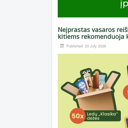
Neįprastas vasaros reiš
kitiems rekomenduoja 
Published: 23 July 2026