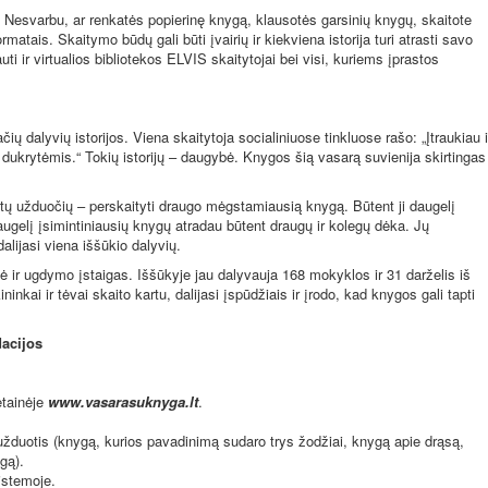
. Nesvarbu, ar renkatės popierinę knygą, klausotės garsinių knygų, skaitote
rmatais. Skaitymo būdų gali būti įvairių ir kiekviena istorija turi atrasti savo
ti ir virtualios bibliotekos ELVIS skaitytojai bei visi, kuriems įprastos
ų dalyvių istorijos. Viena skaitytoja socialiniuose tinkluose rašo: „Įtraukiau i
dukrytėmis.“ Tokių istorijų – daugybė. Knygos šią vasarą suvienija skirtingas
ų užduočių – perskaityti draugo mėgstamiausią knygą. Būtent ji daugelį
augelį įsimintiniausių knygų atradau būtent draugų ir kolegų dėka. Jų
alijasi viena iššūkio dalyvių.
ė ir ugdymo įstaigas. Iššūkyje jau dalyvauja 168 mokyklos ir 31 darželis iš
ninkai ir tėvai skaito kartu, dalijasi įspūdžiais ir įrodo, kad knygos gali tapti
dacijos
etainėje
www.vasarasuknyga.lt
.
užduotis (knygą, kurios pavadinimą sudaro trys žodžiai, knygą apie drąsą,
gą).
istemoje.