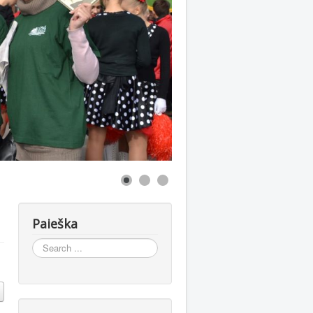
Paieška
Search
...