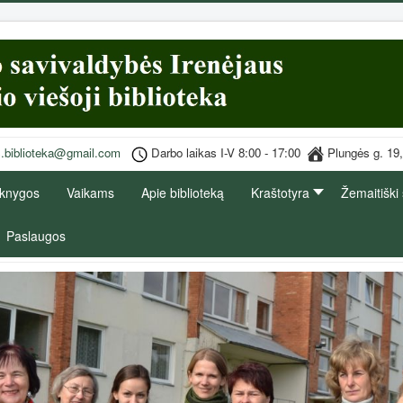
s.biblioteka@gmail.com
Darbo laikas I-V 8:00 - 17:00
Plungės g
 knygos
Vaikams
Apie biblioteką
Kraštotyra
Žemaitiški
Paslaugos