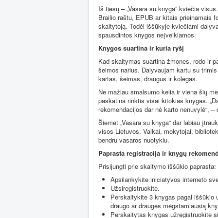
Iš tiesų – „Vasara su knyga“ kviečia visus
Brailio raštu, EPUB ar kitais prieinamais fo
skaitytoją. Todėl iššūkyje kviečiami dalyvau
spausdintos knygos neįveikiamos.
Knygos suartina ir kuria ryšį
Kad skaitymas suartina žmones, rodo ir pači
šeimos narius. Dalyvaujam kartu su trimis 
kartas, šeimas, draugus ir kolegas.
Ne mažiau smalsumo kelia ir viena šių met
paskatina rinktis visai kitokias knygas. „D
rekomendacijos dar nė karto nenuvylė“, – d
Šiemet „Vasara su knyga“ dar labiau įtrauk
visos Lietuvos. Vaikai, mokytojai, biblioteki
bendru vasaros nuotykiu.
Paprasta registracija ir knygų rekomen
Prisijungti prie skaitymo iššūkio paprasta:
Apsilankykite iniciatyvos interneto sv
Užsiregistruokite.
Perskaitykite 3 knygas pagal iššūkio 
draugo ar draugės mėgstamiausią kny
Perskaitytas knygas užregistruokite s