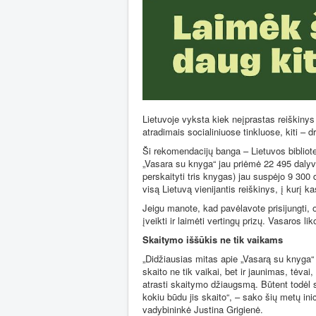
Lietuvoje vyksta kiek neįprastas reiškinys
atradimais socialiniuose tinkluose, kiti – d
Ši rekomendacijų banga – Lietuvos bibliot
„Vasara su knyga“ jau priėmė 22 495 dalyvi
perskaityti tris knygas) jau suspėjo 9 300 
visą Lietuvą vienijantis reiškinys, į kurį ka
Jeigu manote, kad pavėlavote prisijungti, or
įveikti ir laimėti vertingų prizų. Vasaros 
Skaitymo iššūkis ne tik vaikams
„Didžiausias mitas apie „Vasarą su knyga“ 
skaito ne tik vaikai, bet ir jaunimas, tėvai,
atrasti skaitymo džiaugsmą. Būtent todėl 
kokiu būdu jis skaito“, – sako šių metų ini
vadybininkė Justina Grigienė.