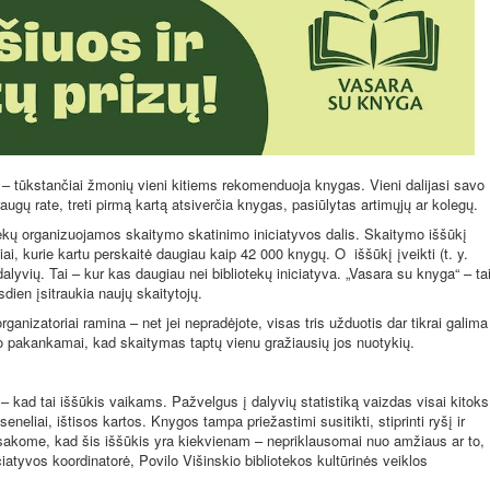
 – tūkstančiai žmonių vieni kitiems rekomenduoja knygas. Vieni dalijasi savo
raugų rate, treti pirmą kartą atsiverčia knygas, pasiūlytas artimųjų ar kolegų.
ekų organizuojamos skaitymo skatinimo iniciatyvos dalis. Skaitymo iššūkį
ai, kurie kartu perskaitė daugiau kaip 42 000 knygų. O
iššūkį įveikti (t. y.
dalyvių. Tai – kur kas daugiau nei bibliotekų iniciatyva. „Vasara su knyga“ – ta
sdien įsitraukia naujų skaitytojų.
ganizatoriai ramina – net jei nepradėjote, visas tris užduotis dar tikrai galima
liko pakankamai, kad skaitymas taptų vienu gražiausių jos nuotykių.
– kad tai iššūkis vaikams. Pažvelgus į dalyvių statistiką vaizdas visai kitoks
 seneliai, ištisos kartos. Knygos tampa priežastimi susitikti, stiprinti ryšį ir
sakome, kad šis iššūkis yra kiekvienam – nepriklausomai nuo amžiaus ar to,
ciatyvos koordinatorė, Povilo Višinskio bibliotekos kultūrinės veiklos