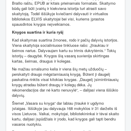
Brailio raštu, EPUB ar kitais prieinamais formatais. Skaitymo
būdų gali būti įvairių ir kiekviena istorija turi atrasti savo
skaitytoją. Todėl iššūkyje kviečiami dalyvauti ir virtualios
bibliotekos ELVIS skaitytojai bei visi, kuriems įprastos
spausdintos knygos neįveikiamos.
Knygos suartina ir kuria ryšį
Kad skaitymas suartina žmones, rodo ir pačių dalyvių istorijos.
Viena skaitytoja socialiniuose tinkluose rašo: „Įtraukiau ir
šeimos narius. Dalyvaujam kartu su trimis dukrytėmis.“ Tokių
istorijų – daugybė. Knygos šią vasarą suvienija skirtingas
kartas, šeimas, draugus ir kolegas.
Ne mažiau smalsumo kelia ir viena šių metų užduočių –
perskaityti draugo mėgstamiausią knygą. Būtent ji daugelį
paskatina rinktis visai kitokias knygas. „Daugelį įsimintiniausių
knygų atradau būtent draugų ir kolegų dėka. Jų
rekomendacijos dar nė karto nenuvylė“, – dalijasi viena iššūkio
dalyvių.
Šiemet „Vasara su knyga“ dar labiau įtraukė ir ugdymo
įstaigas. Iššūkyje jau dalyvauja 168 mokyklos ir 31 darželis iš
visos Lietuvos. Vaikai, mokytojai, bibliotekininkai ir tėvai skaito
kartu, dalijasi įspūdžiais ir įrodo, kad knygos gali tapti bendru
vasaros nuotykiu.