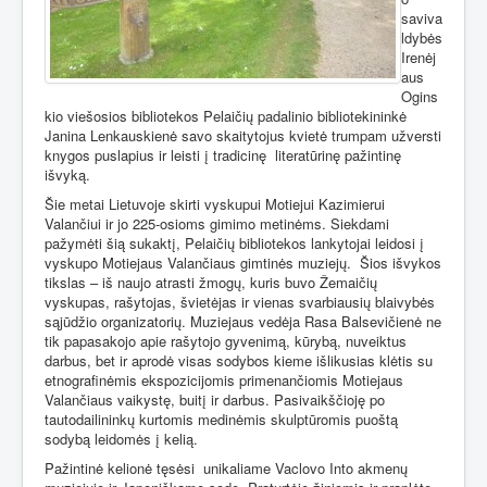
saviva
ldybės
Irenėj
aus
Ogins
kio viešosios bibliotekos Pelaičių padalinio bibliotekininkė
Janina Lenkauskienė savo skaitytojus kvietė trumpam užversti
knygos puslapius ir leisti į tradicinę
literatūrinę pažintinę
išvyką.
Šie metai Lietuvoje skirti vyskupui Motiejui Kazimierui
Valančiui ir jo 225-osioms gimimo metinėms. Siekdami
pažymėti šią sukaktį, Pelaičių bibliotekos lankytojai leidosi į
vyskupo Motiejaus Valančiaus gimtinės muziejų.
Šios išvykos
tikslas – iš naujo atrasti žmogų, kuris buvo Žemaičių
vyskupas, rašytojas, švietėjas ir vienas svarbiausių blaivybės
sąjūdžio organizatorių. Muziejaus vedėja Rasa Balsevičienė ne
tik papasakojo apie rašytojo gyvenimą, kūrybą, nuveiktus
darbus, bet ir aprodė visas sodybos kieme išlikusias klėtis su
etnografinėmis ekspozicijomis primenančiomis Motiejaus
Valančiaus vaikystę, buitį ir darbus. Pasivaikščioję po
tautodailininkų kurtomis medinėmis skulptūromis puoštą
sodybą leidomės į kelią.
Pažintinė kelionė tęsėsi
unikaliame Vaclovo Into akmenų