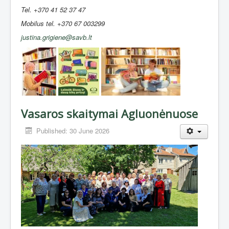
Tel. +370 41 52 37 47
Mobilus tel. +370 67 003299
justina.grigiene@savb.lt
Vasaros skaitymai Agluonėnuose
Published: 30 June 2026