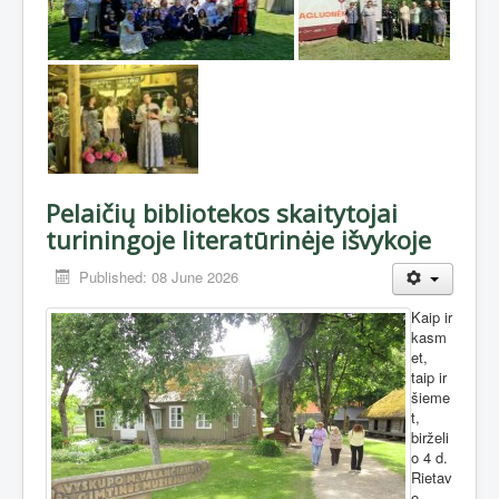
Pelaičių bibliotekos skaitytojai
turiningoje literatūrinėje išvykoje
Published: 08 June 2026
Kaip ir
kasm
et,
taip ir
šieme
t,
birželi
o 4 d.
Rietav
o