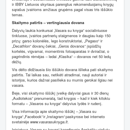
ir IBBY Lietuvos skyriaus parengtus rekomenduojamų knygų
sąrašus įvairioms amžiaus grupėms pagal visas tris iššūkio
temas.
Skaitymo patirtis – vertingiausia dovana
Dalyvių laukia konkursai „Vasara su knyga“ socialiniuose
tinkluose, įvairios partnerių staigmenos ir daugiau kaip 150
prizų: garso kolonėlės, lego konstruktoriai, „Pegaso“ ir
„Decathlon“ dovanų čekiai, „Geros dovanos“ įspūdžių
kortelės, vigvamai, momentinis fotoaparatas ir dviračiai, o
pagrindinis rėmėjas – ledai „Klasika“ – dovanos net 50 ledų
dėžių.
Vis dėlto didžiausia šio iššūkio dovana išlieka pati skaitymo
patirtis. Tai laikas sau, netikėti atradimai, nauji autoriai ir
istorijos, kurios dažnai pasilieka su mumis gerokai ilgiau nei
vasara.
Beje, visi skaitymo iššūkį įveikę dalyviai gaus ir 30 dienų
„Audiotekos“ prenumeratą, tad knygos – kad ir kiek kitokiu
formatu – „Vasaros su knyga“ dalyvius lydės ir rudenį.
Visa informacija apie skaitymo iššūkį – „Vasara su
knyga“ „Facebook“ ir „Instagram“ paskyrose bei interneto
svetainėje
www.vasarasuknyga.lt
.
Iniciatyvą „Vasara su knyga“ koordinuoja Apskričių viešųjų