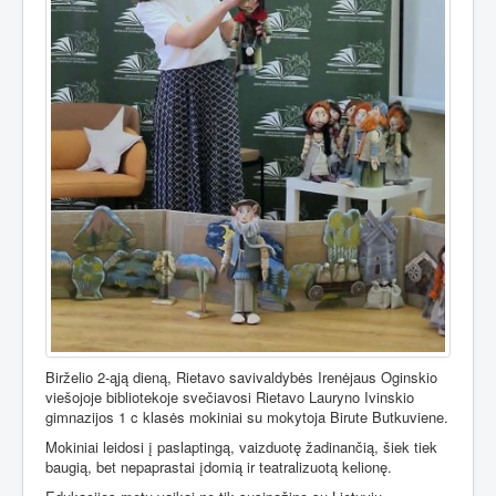
Birželio 2-ąją dieną, Rietavo savivaldybės Irenėjaus Oginskio
viešojoje bibliotekoje svečiavosi Rietavo Lauryno Ivinskio
gimnazijos 1 c klasės mokiniai su mokytoja Birute Butkuviene.
Mokiniai leidosi į paslaptingą, vaizduotę žadinančią, šiek tiek
baugią, bet nepaprastai įdomią ir teatralizuotą kelionę.