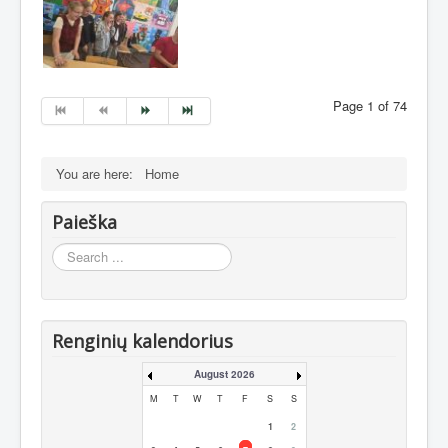
Page 1 of 74
You are here:
Home
Paieška
Search
...
Renginių kalendorius
August 2026
M
T
W
T
F
S
S
1
2