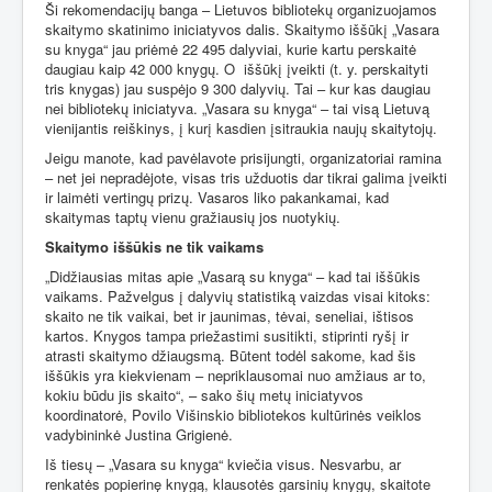
Ši rekomendacijų banga – Lietuvos bibliotekų organizuojamos
skaitymo skatinimo iniciatyvos dalis. Skaitymo iššūkį „Vasara
su knyga“ jau priėmė 22 495 dalyviai, kurie kartu perskaitė
daugiau kaip 42 000 knygų. O
iššūkį įveikti (t. y. perskaityti
tris knygas) jau suspėjo 9 300 dalyvių. Tai – kur kas daugiau
nei bibliotekų iniciatyva. „Vasara su knyga“ – tai visą Lietuvą
vienijantis reiškinys, į kurį kasdien įsitraukia naujų skaitytojų.
Jeigu manote, kad pavėlavote prisijungti, organizatoriai ramina
– net jei nepradėjote, visas tris užduotis dar tikrai galima įveikti
ir laimėti vertingų prizų. Vasaros liko pakankamai, kad
skaitymas taptų vienu gražiausių jos nuotykių.
Skaitymo iššūkis ne tik vaikams
„Didžiausias mitas apie „Vasarą su knyga“ – kad tai iššūkis
vaikams. Pažvelgus į dalyvių statistiką vaizdas visai kitoks:
skaito ne tik vaikai, bet ir jaunimas, tėvai, seneliai, ištisos
kartos. Knygos tampa priežastimi susitikti, stiprinti ryšį ir
atrasti skaitymo džiaugsmą. Būtent todėl sakome, kad šis
iššūkis yra kiekvienam – nepriklausomai nuo amžiaus ar to,
kokiu būdu jis skaito“, – sako šių metų iniciatyvos
koordinatorė, Povilo Višinskio bibliotekos kultūrinės veiklos
vadybininkė Justina Grigienė.
Iš tiesų – „Vasara su knyga“ kviečia visus. Nesvarbu, ar
renkatės popierinę knygą, klausotės garsinių knygų, skaitote