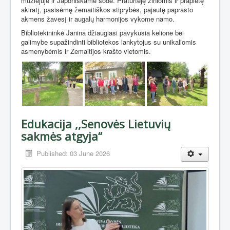
muziejuje ir Japoniškame sode. Praturtėję žiniomis ir praplėtę
akiratį, pasisėmę žemaitiškos stiprybės, pajautę paprasto
akmens žavesį ir augalų harmonijos vykome namo.
Bibliotekininkė Janina džiaugiasi pavykusia kelione bei
galimybe supažindinti bibliotekos lankytojus su unikaliomis
asmenybėmis ir Žemaitijos krašto vietomis.
Edukacija ,,Senovės Lietuvių
sakmės atgyja“
Published: 03 June 2026