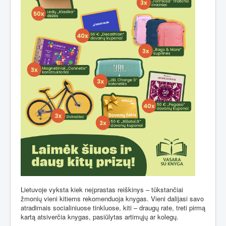
Lietuvoje vyksta kiek neįprastas reiškinys – tūkstančiai
žmonių vieni kitiems rekomenduoja knygas. Vieni dalijasi savo
atradimais socialiniuose tinkluose, kiti – draugų rate, treti pirmą
kartą atsiverčia knygas, pasiūlytas artimųjų ar kolegų.