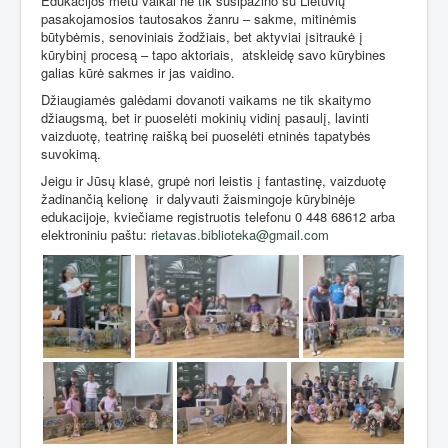
Edukacijos metu vaikai ne tik susipažino su Lietuvių
pasakojamosios tautosakos žanru – sakme, mitinėmis
būtybėmis, senoviniais žodžiais, bet aktyviai įsitraukė į
kūrybinį procesą – tapo aktoriais,
atskleidę savo kūrybines
galias kūrė sakmes ir jas vaidino.
Džiaugiamės galėdami dovanoti vaikams ne tik skaitymo
džiaugsmą, bet ir puoselėti mokinių vidinį pasaulį, lavinti
vaizduotę, teatrinę raišką bei puoselėti etninės tapatybės
suvokimą.
Jeigu ir Jūsų klasė, grupė nori leistis į fantastinę, vaizduotę
žadinančią kelionę
ir dalyvauti žaismingoje kūrybinėje
edukacijoje, kviečiame registruotis telefonu 0 448 68612 arba
elektroniniu paštu:
rietavas.biblioteka@gmail.com