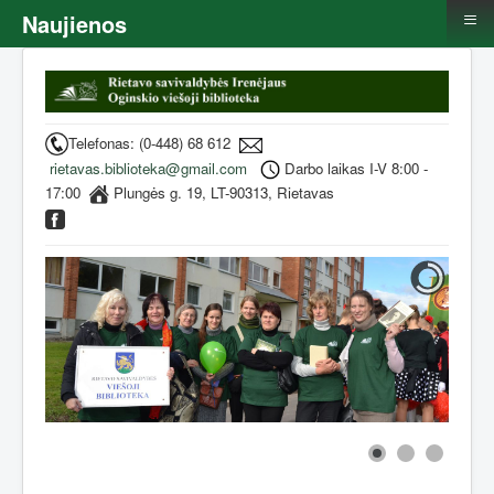
≡
Naujienos
Telefonas: (0-448) 68 612
rietavas.biblioteka@gmail.com
Darbo laikas I-V 8:00 -
17:00
Plungės g. 19, LT-90313, Rietavas