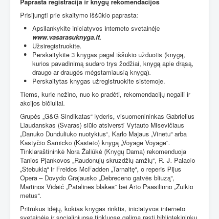
Paprasta registracija ir knygų rekomendacijos
Prisijungti prie skaitymo iššūkio paprasta:
Apsilankykite iniciatyvos interneto svetainėje
www.vasarasuknyga.lt
.
Užsiregistruokite.
Perskaitykite 3 knygas pagal iššūkio užduotis (knygą,
kurios pavadinimą sudaro trys žodžiai, knygą apie drąsą,
draugo ar draugės mėgstamiausią knygą).
Perskaitytas knygas užregistruokite sistemoje.
Tiems, kurie nežino, nuo ko pradėti, rekomendacijų negaili ir
akcijos bičiuliai.
Grupės „G&G Sindikatas“ lyderis, visuomenininkas Gabrielius
Liaudanskas (Svaras) siūlo atsiversti Vytauto Misevičiaus
„Danuko Dunduliuko nuotykius“, Karlo Majaus „Vinetu“ arba
Kastyčio Sarnicko (Kasteto) knygą „Voyage Voyage“.
Tinklaraštininkė Nora Žaliūkė (Knygų Dama) rekomenduoja
Tanios Pjankovos „Raudonųjų skruzdžių amžių“, R. J. Palacio
„Stebuklą“ ir Freidos McFadden „Tarnaitę“, o reperis Pijus
Opera – Dovydo Grajausko „Debreceno gatvės bliuzą“,
Martinos Vidaić „Patalines blakes“ bei Arto Paasilinno „Zuikio
metus“.
Pritrūkus idėjų, kokias knygas rinktis, iniciatyvos interneto
svetainėje ir socialiniuose tinkluose galima rasti bibliotekininkų