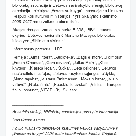
bibliotekų asociacija ir Lietuvos savivaldybių viešųjų bibliotekų
asociacija. Iniciatyva „Vasara su knyga“ finansuojama Lietuvos
Respublikos kultūros ministerijos ir yra Skaitymo skatinimo
2025–2027 metų veiksmų plano dalis.
Akcijos draugai: virtuali biblioteka ELVIS, IBBY Lietuvos
skyrius, Lietuvos nacionalinė Martyno Mažvydo biblioteka,
iniciatyva „Biblioteka visiems“.
Informacinis partneris – LRT.
Rėmėjai:
„Alma littera“,
„Audioteka“,
„Bags & more“
,
„Formosa“
,
„Forum Cinemas“
,
„Gera dovana“
,
„Julius Meinl“
,
„Kitos
knygos“
,
„Klasika ledai“
,
„Kuoka“
,
„Lieta dėlionės“
,
Lietuvos
nacionalinis muziejus
,
Lietuvos rašytojų sąjungos leidykla
,
„Mano tapyba“
,
„Misteris Pinkmanas“
,
„Mokslo bazė“
,
„Muilo
virtuvė“
,
„Nieko rimto“
,
„Puoškis lietuvškai“
,
„Vilnius – Europos
žalioji sostinė“
,
„VITAPUR“
,
„Skilsas“.
____________________________________________________
________________________
Apskričių viešųjų bibliotekų asociacijos parengta informacija.
Kontaktinis asmuo
Povilo Višinskio bibliotekos kultūrinės veiklos vadybininkė ir
„Vasara su knyga“ 2026 metų koordinatorė Justina Grigienė.