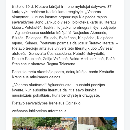
Birželio 19 d. Rietavo kūrėjai ir meno mylėtojai dalyvavo 37
kartą vykstančiame tradiciniame renginyje
,,Vasaros
skaitymai”, kuriuos kasmet organizuoja Klaipėdos rajono
savivaldybės Jono Lankučio viešoji biblioteka kartu su literatų
klubu ,,Potekstė”.
Išskirtinio jaukumo etnografinėje
sodyboje
– Agluonėnuose susirinko kūrėjai iš Naujosios Akmenės,
Šilutės, Palangos, Skuodo, Švėkšnos, Klaipėdos, Klaipėdos
rajono, Kelmės. Poetiniais posmais dalijosi ir Rietavo literatai –
Rietavo trečiojo amžiaus universiteto literatų klubo ,,Šviesa”
atstovės: Genovaitė Česnauskienė, Petrutė Bulvydaitė,
Danutė Raubienė, Zofija Vaičienė, Vaida Medineckienė, Rožė
Stanienė ir skaitovė Regina Tolenienė.
Renginio metu skambėjo poeto, dainų kūrėjo, bardo Kęstučio
Krenciaus atliekamos dainos.
,,Vasaros skaitymai” Agluonėnuose – nuostabi poezijos
šventė, kuri suburbia literatus dalintis savo kūryba,
nuoširdžiais pokalbiais, kuria bendrystę ir draugystę.
Rietavo savivaldybės Irenėjaus Oginskio
viešosios bibliotekos informacija