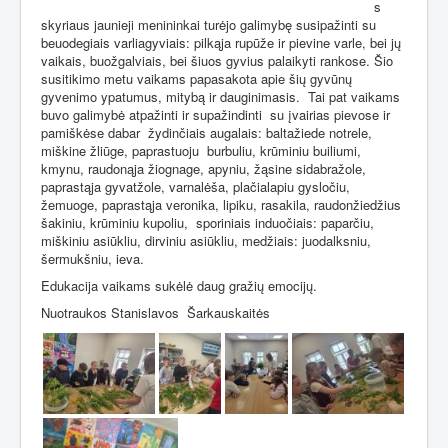
s
skyriaus jaunieji menininkai turėjo galimybę susipažinti su
beuodegiais varliagyviais: pilkąja rupūže ir pievine varle, bei jų
vaikais, buožgalviais, bei šiuos gyvius palaikyti rankose. Šio
susitikimo metu vaikams papasakota apie šių gyvūnų
gyvenimo ypatumus, mitybą ir dauginimasis.
Tai pat vaikams
buvo galimybė atpažinti ir supažindinti
su įvairias pievose ir
pamiškėse dabar
žydinčiais augalais: baltažiede notrele,
miškine žliūge, paprastuoju
burbuliu, krūminiu builiumi,
kmynu, raudonąja žiognage, apyniu, žąsine sidabražole,
paprastąja gyvatžole, varnalėša, plačialapiu gysločiu,
žemuoge, paprastąja veronika, lipiku, rasakila, raudonžiedžius
šakiniu, krūminiu kupoliu,
sporiniais induočiais: paparčiu,
miškiniu asiūkliu, dirviniu asiūkliu, medžiais: juodalksniu,
šermukšniu, ieva.
Edukacija vaikams sukėlė daug gražių emocijų.
Nuotraukos Stanislavos
Šarkauskaitės