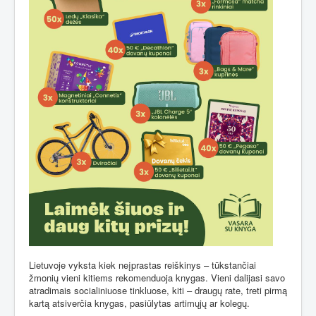
Lietuvoje vyksta kiek neįprastas reiškinys – tūkstančiai
žmonių vieni kitiems rekomenduoja knygas. Vieni dalijasi savo
atradimais socialiniuose tinkluose, kiti – draugų rate, treti pirmą
kartą atsiverčia knygas, pasiūlytas artimųjų ar kolegų.