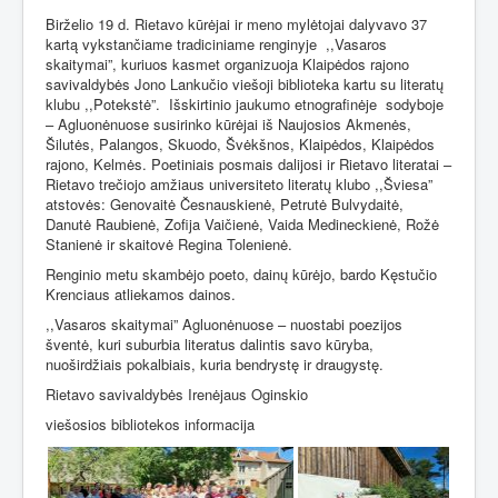
Birželio 19 d. Rietavo kūrėjai ir meno mylėtojai dalyvavo 37
kartą vykstančiame tradiciniame renginyje
,,Vasaros
skaitymai”, kuriuos kasmet organizuoja Klaipėdos rajono
savivaldybės Jono Lankučio viešoji biblioteka kartu su literatų
klubu ,,Potekstė”.
Išskirtinio jaukumo etnografinėje
sodyboje
– Agluonėnuose susirinko kūrėjai iš Naujosios Akmenės,
Šilutės, Palangos, Skuodo, Švėkšnos, Klaipėdos, Klaipėdos
rajono, Kelmės. Poetiniais posmais dalijosi ir Rietavo literatai –
Rietavo trečiojo amžiaus universiteto literatų klubo ,,Šviesa”
atstovės: Genovaitė Česnauskienė, Petrutė Bulvydaitė,
Danutė Raubienė, Zofija Vaičienė, Vaida Medineckienė, Rožė
Stanienė ir skaitovė Regina Tolenienė.
Renginio metu skambėjo poeto, dainų kūrėjo, bardo Kęstučio
Krenciaus atliekamos dainos.
,,Vasaros skaitymai” Agluonėnuose – nuostabi poezijos
šventė, kuri suburbia literatus dalintis savo kūryba,
nuoširdžiais pokalbiais, kuria bendrystę ir draugystę.
Rietavo savivaldybės Irenėjaus Oginskio
viešosios bibliotekos informacija