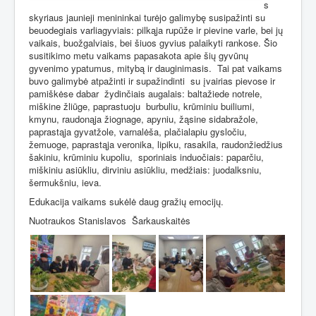
s
skyriaus jaunieji menininkai turėjo galimybę susipažinti su
beuodegiais varliagyviais: pilkąja rupūže ir pievine varle, bei jų
vaikais, buožgalviais, bei šiuos gyvius palaikyti rankose. Šio
susitikimo metu vaikams papasakota apie šių gyvūnų
gyvenimo ypatumus, mitybą ir dauginimasis.
Tai pat vaikams
buvo galimybė atpažinti ir supažindinti
su įvairias pievose ir
pamiškėse dabar
žydinčiais augalais: baltažiede notrele,
miškine žliūge, paprastuoju
burbuliu, krūminiu builiumi,
kmynu, raudonąja žiognage, apyniu, žąsine sidabražole,
paprastąja gyvatžole, varnalėša, plačialapiu gysločiu,
žemuoge, paprastąja veronika, lipiku, rasakila, raudonžiedžius
šakiniu, krūminiu kupoliu,
sporiniais induočiais: paparčiu,
miškiniu asiūkliu, dirviniu asiūkliu, medžiais: juodalksniu,
šermukšniu, ieva.
Edukacija vaikams sukėlė daug gražių emocijų.
Nuotraukos Stanislavos
Šarkauskaitės