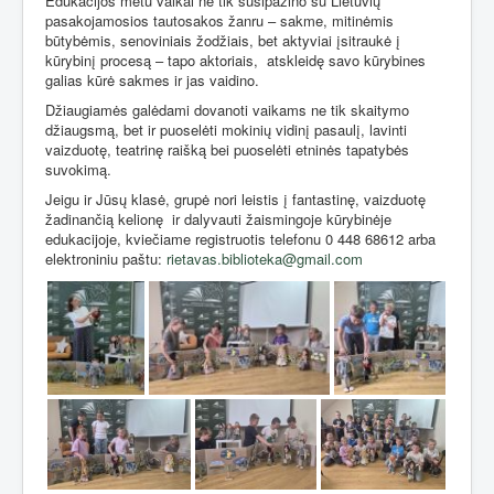
Edukacijos metu vaikai ne tik susipažino su Lietuvių
pasakojamosios tautosakos žanru – sakme, mitinėmis
būtybėmis, senoviniais žodžiais, bet aktyviai įsitraukė į
kūrybinį procesą – tapo aktoriais,
atskleidę savo kūrybines
galias kūrė sakmes ir jas vaidino.
Džiaugiamės galėdami dovanoti vaikams ne tik skaitymo
džiaugsmą, bet ir puoselėti mokinių vidinį pasaulį, lavinti
vaizduotę, teatrinę raišką bei puoselėti etninės tapatybės
suvokimą.
Jeigu ir Jūsų klasė, grupė nori leistis į fantastinę, vaizduotę
žadinančią kelionę
ir dalyvauti žaismingoje kūrybinėje
edukacijoje, kviečiame registruotis telefonu 0 448 68612 arba
elektroniniu paštu:
rietavas.biblioteka@gmail.com