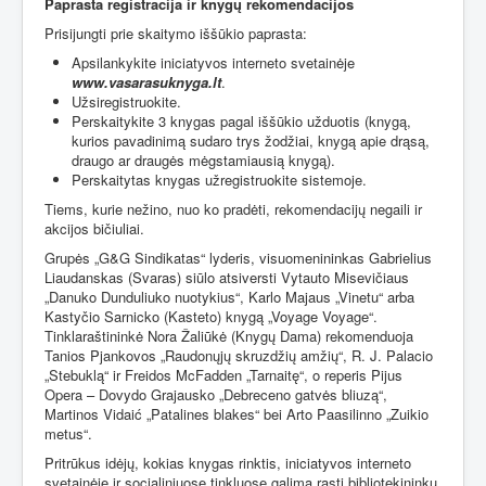
Paprasta registracija ir knygų rekomendacijos
Prisijungti prie skaitymo iššūkio paprasta:
Apsilankykite iniciatyvos interneto svetainėje
www.vasarasuknyga.lt
.
Užsiregistruokite.
Perskaitykite 3 knygas pagal iššūkio užduotis (knygą,
kurios pavadinimą sudaro trys žodžiai, knygą apie drąsą,
draugo ar draugės mėgstamiausią knygą).
Perskaitytas knygas užregistruokite sistemoje.
Tiems, kurie nežino, nuo ko pradėti, rekomendacijų negaili ir
akcijos bičiuliai.
Grupės „G&G Sindikatas“ lyderis, visuomenininkas Gabrielius
Liaudanskas (Svaras) siūlo atsiversti Vytauto Misevičiaus
„Danuko Dunduliuko nuotykius“, Karlo Majaus „Vinetu“ arba
Kastyčio Sarnicko (Kasteto) knygą „Voyage Voyage“.
Tinklaraštininkė Nora Žaliūkė (Knygų Dama) rekomenduoja
Tanios Pjankovos „Raudonųjų skruzdžių amžių“, R. J. Palacio
„Stebuklą“ ir Freidos McFadden „Tarnaitę“, o reperis Pijus
Opera – Dovydo Grajausko „Debreceno gatvės bliuzą“,
Martinos Vidaić „Patalines blakes“ bei Arto Paasilinno „Zuikio
metus“.
Pritrūkus idėjų, kokias knygas rinktis, iniciatyvos interneto
svetainėje ir socialiniuose tinkluose galima rasti bibliotekininkų