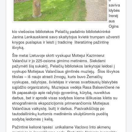
saviva
ldybės
Irenėj
aus
Ogins
kio viešosios bibliotekos Pelaičių padalinio bibliotekininkė
Janina Lenkauskienė savo skaitytojus kvietė trumpam užversti
knygos puslapius ir leisti į tradicinę
literatūrinę pažintinę
išvyką.
Šie metai Lietuvoje skirti vyskupui Motiejui Kazimierui
Valančiui ir jo 225-osioms gimimo metinėms. Siekdami
pažymėti šią sukaktį, Pelaičių bibliotekos lankytojai leidosi į
vyskupo Motiejaus Valančiaus gimtinės muziejų.
Šios išvykos
tikslas – iš naujo atrasti žmogų, kuris buvo Žemaičių
vyskupas, rašytojas, švietėjas ir vienas svarbiausių blaivybės
sąjūdžio organizatorių. Muziejaus vedėja Rasa Balsevičienė ne
tik papasakojo apie rašytojo gyvenimą, kūrybą, nuveiktus
darbus, bet ir aprodė visas sodybos kieme išlikusias klėtis su
etnografinėmis ekspozicijomis primenančiomis Motiejaus
Valančiaus vaikystę, buitį ir darbus. Pasivaikščioję po
tautodailininkų kurtomis medinėmis skulptūromis puoštą
sodybą leidomės į kelią.
Pažintinė kelionė tęsėsi
unikaliame Vaclovo Into akmenų