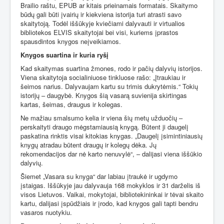
Brailio raštu, EPUB ar kitais prieinamais formatais. Skaitymo
būdų gali būti įvairių ir kiekviena istorija turi atrasti savo
skaitytoją. Todėl iššūkyje kviečiami dalyvauti ir virtualios
bibliotekos ELVIS skaitytojai bei visi, kuriems įprastos
spausdintos knygos neįveikiamos.
Knygos suartina ir kuria ryšį
Kad skaitymas suartina žmones, rodo ir pačių dalyvių istorijos.
Viena skaitytoja socialiniuose tinkluose rašo: „Įtraukiau ir
šeimos narius. Dalyvaujam kartu su trimis dukrytėmis.“ Tokių
istorijų – daugybė. Knygos šią vasarą suvienija skirtingas
kartas, šeimas, draugus ir kolegas.
Ne mažiau smalsumo kelia ir viena šių metų užduočių –
perskaityti draugo mėgstamiausią knygą. Būtent ji daugelį
paskatina rinktis visai kitokias knygas. „Daugelį įsimintiniausių
knygų atradau būtent draugų ir kolegų dėka. Jų
rekomendacijos dar nė karto nenuvylė“, – dalijasi viena iššūkio
dalyvių.
Šiemet „Vasara su knyga“ dar labiau įtraukė ir ugdymo
įstaigas. Iššūkyje jau dalyvauja 168 mokyklos ir 31 darželis iš
visos Lietuvos. Vaikai, mokytojai, bibliotekininkai ir tėvai skaito
kartu, dalijasi įspūdžiais ir įrodo, kad knygos gali tapti bendru
vasaros nuotykiu.