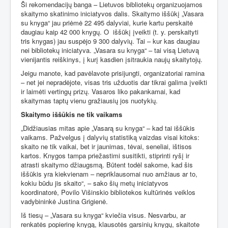
Ši rekomendacijų banga – Lietuvos bibliotekų organizuojamos
skaitymo skatinimo iniciatyvos dalis. Skaitymo iššūkį „Vasara
su knyga“ jau priėmė 22 495 dalyviai, kurie kartu perskaitė
daugiau kaip 42 000 knygų. O
iššūkį įveikti (t. y. perskaityti
tris knygas) jau suspėjo 9 300 dalyvių. Tai – kur kas daugiau
nei bibliotekų iniciatyva. „Vasara su knyga“ – tai visą Lietuvą
vienijantis reiškinys, į kurį kasdien įsitraukia naujų skaitytojų.
Jeigu manote, kad pavėlavote prisijungti, organizatoriai ramina
– net jei nepradėjote, visas tris užduotis dar tikrai galima įveikti
ir laimėti vertingų prizų. Vasaros liko pakankamai, kad
skaitymas taptų vienu gražiausių jos nuotykių.
Skaitymo iššūkis ne tik vaikams
„Didžiausias mitas apie „Vasarą su knyga“ – kad tai iššūkis
vaikams. Pažvelgus į dalyvių statistiką vaizdas visai kitoks:
skaito ne tik vaikai, bet ir jaunimas, tėvai, seneliai, ištisos
kartos. Knygos tampa priežastimi susitikti, stiprinti ryšį ir
atrasti skaitymo džiaugsmą. Būtent todėl sakome, kad šis
iššūkis yra kiekvienam – nepriklausomai nuo amžiaus ar to,
kokiu būdu jis skaito“, – sako šių metų iniciatyvos
koordinatorė, Povilo Višinskio bibliotekos kultūrinės veiklos
vadybininkė Justina Grigienė.
Iš tiesų – „Vasara su knyga“ kviečia visus. Nesvarbu, ar
renkatės popierinę knygą, klausotės garsinių knygų, skaitote