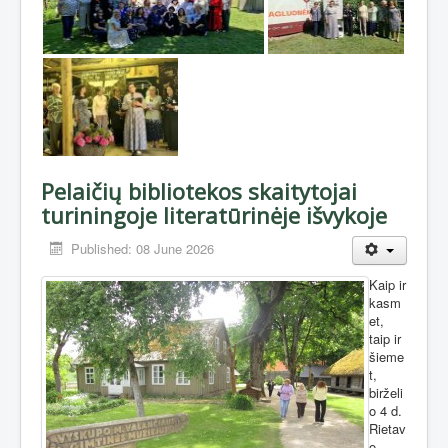
Pelaičių bibliotekos skaitytojai
turiningoje literatūrinėje išvykoje
Published: 08 June 2026
Kaip ir
kasm
et,
taip ir
šieme
t,
birželi
o 4 d.
Rietav
o