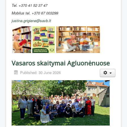
Tel. +370 41 52 37 47
Mobilus tel. +370 67 003299
justina.grigiene@savb.lt
Vasaros skaitymai Agluonėnuose
Published: 30 June 2026