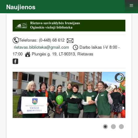
≡
Naujienos
Telefonas: (0-448) 68 612
rietavas.biblioteka@gmail.com
Darbo laikas I-V 8:00 -
17:00
Plungės g. 19, LT-90313, Rietavas