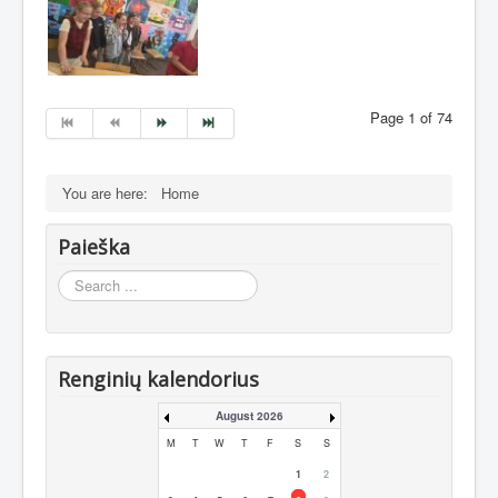
Page 1 of 74
You are here:
Home
Paieška
Search
...
Renginių kalendorius
August 2026
M
T
W
T
F
S
S
1
2