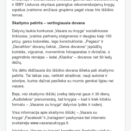
ir IBBY Lietuvos skyriaus parengtus rekomenduojamų knygų
sąrašus įvairioms amžiaus grupėms pagal visas tris iššūkio
temas.
Skaitymo patirtis – vertingiausia dovana
Dalyvių laukia konkursai „Vasara su knyga“ socialiniuose
tinkluose, įvairios partnerių staigmenos ir daugiau kaip 150
prizų: garso kolonėlės, lego konstruktoriai, „Pegaso“ ir
„Decathlon“ dovanų čekiai, „Geros dovanos“ įspūdžių
kortelės, vigvamai, momentinis fotoaparatas ir dviračiai, o
pagrindinis rėmėjas – ledai „Klasika“ – dovanos net 50 ledų
dėžių.
Vis dėlto didžiausia šio iššūkio dovana išlieka pati skaitymo
patirtis. Tai laikas sau, netikėti atradimai, nauji autoriai ir
istorijos, kurios dažnai pasilieka su mumis gerokai ilgiau nei
vasara.
Beje, visi skaitymo iššūkį įveikę dalyviai gaus ir 30 dienų
„Audiotekos“ prenumeratą, tad knygos – kad ir kiek kitokiu
formatu – „Vasaros su knyga“ dalyvius lydės ir rudenį.
Visa informacija apie skaitymo iššūkį – „Vasara su
knyga“ „Facebook“ ir „Instagram“ paskyrose bei interneto
svetainėje
www.vasarasuknyga.lt
.
Iniciatyvą „Vasara su knyga“ koordinuoja Apskričių viešųjų