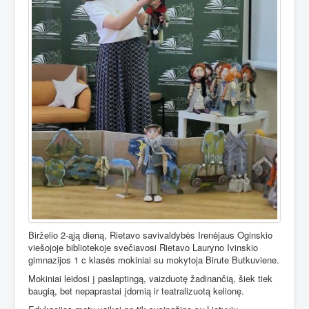
Birželio 2-ąją dieną, Rietavo savivaldybės Irenėjaus Oginskio
viešojoje bibliotekoje svečiavosi Rietavo Lauryno Ivinskio
gimnazijos 1 c klasės mokiniai su mokytoja Birute Butkuviene.
Mokiniai leidosi į paslaptingą, vaizduotę žadinančią, šiek tiek
baugią, bet nepaprastai įdomią ir teatralizuotą kelionę.