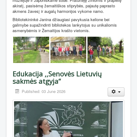
muziejuje ir Japoniškame sode. Praturtėję žiniomis ir praplėtę
akiratį, pasisėmę žemaitiškos stiprybės, pajautę paprasto
akmens žavesį ir augalų harmonijos vykome namo.
Bibliotekininkė Janina džiaugiasi pavykusia kelione bei
galimybe supažindinti bibliotekos lankytojus su unikaliomis
asmenybėmis ir Žemaitijos krašto vietomis.
Edukacija ,,Senovės Lietuvių
sakmės atgyja“
Published: 03 June 2026