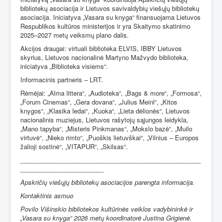
bibliotekų asociacija ir Lietuvos savivaldybių viešųjų bibliotekų
asociacija. Iniciatyva „Vasara su knyga“ finansuojama Lietuvos
Respublikos kultūros ministerijos ir yra Skaitymo skatinimo
2025–2027 metų veiksmų plano dalis.
Akcijos draugai: virtuali biblioteka ELVIS, IBBY Lietuvos
skyrius, Lietuvos nacionalinė Martyno Mažvydo biblioteka,
iniciatyva „Biblioteka visiems“.
Informacinis partneris – LRT.
Rėmėjai:
„Alma littera“,
„Audioteka“,
„Bags & more“
,
„Formosa“
,
„Forum Cinemas“
,
„Gera dovana“
,
„Julius Meinl“
,
„Kitos
knygos“
,
„Klasika ledai“
,
„Kuoka“
,
„Lieta dėlionės“
,
Lietuvos
nacionalinis muziejus
,
Lietuvos rašytojų sąjungos leidykla
,
„Mano tapyba“
,
„Misteris Pinkmanas“
,
„Mokslo bazė“
,
„Muilo
virtuvė“
,
„Nieko rimto“
,
„Puoškis lietuvškai“
,
„Vilnius – Europos
žalioji sostinė“
,
„VITAPUR“
,
„Skilsas“.
____________________________________________________
________________________
Apskričių viešųjų bibliotekų asociacijos parengta informacija.
Kontaktinis asmuo
Povilo Višinskio bibliotekos kultūrinės veiklos vadybininkė ir
„Vasara su knyga“ 2026 metų koordinatorė Justina Grigienė.