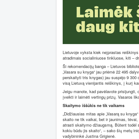
Lietuvoje vyksta kiek neįprastas reiškinys
atradimais socialiniuose tinkluose, kiti – d
Ši rekomendacijų banga – Lietuvos bibliot
„Vasara su knyga“ jau priėmė 22 495 dalyvi
perskaityti tris knygas) jau suspėjo 9 300 
visą Lietuvą vienijantis reiškinys, į kurį ka
Jeigu manote, kad pavėlavote prisijungti, or
įveikti ir laimėti vertingų prizų. Vasaros 
Skaitymo iššūkis ne tik vaikams
„Didžiausias mitas apie „Vasarą su knyga“ 
skaito ne tik vaikai, bet ir jaunimas, tėvai,
atrasti skaitymo džiaugsmą. Būtent todėl 
kokiu būdu jis skaito“, – sako šių metų ini
vadybininkė Justina Grigienė.