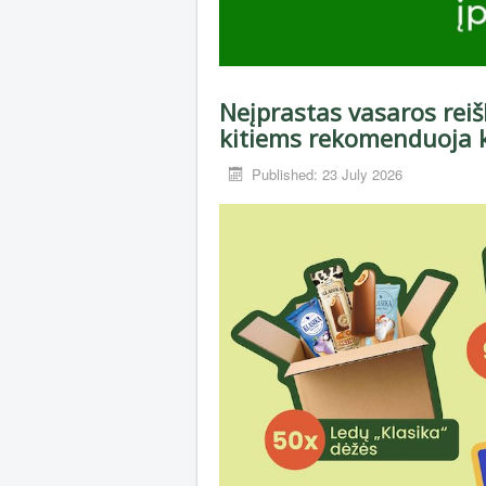
Neįprastas vasaros reiš
kitiems rekomenduoja 
Published: 23 July 2026