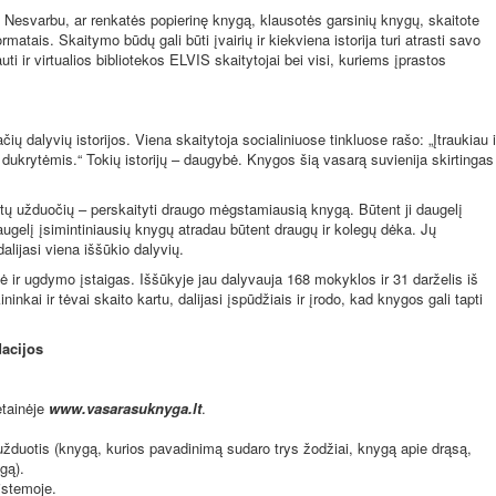
. Nesvarbu, ar renkatės popierinę knygą, klausotės garsinių knygų, skaitote
rmatais. Skaitymo būdų gali būti įvairių ir kiekviena istorija turi atrasti savo
ti ir virtualios bibliotekos ELVIS skaitytojai bei visi, kuriems įprastos
ų dalyvių istorijos. Viena skaitytoja socialiniuose tinkluose rašo: „Įtraukiau i
dukrytėmis.“ Tokių istorijų – daugybė. Knygos šią vasarą suvienija skirtingas
ų užduočių – perskaityti draugo mėgstamiausią knygą. Būtent ji daugelį
augelį įsimintiniausių knygų atradau būtent draugų ir kolegų dėka. Jų
alijasi viena iššūkio dalyvių.
ė ir ugdymo įstaigas. Iššūkyje jau dalyvauja 168 mokyklos ir 31 darželis iš
ninkai ir tėvai skaito kartu, dalijasi įspūdžiais ir įrodo, kad knygos gali tapti
dacijos
etainėje
www.vasarasuknyga.lt
.
užduotis (knygą, kurios pavadinimą sudaro trys žodžiai, knygą apie drąsą,
gą).
istemoje.