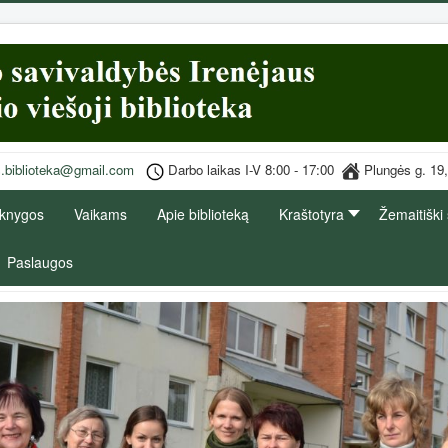
s.biblioteka@gmail.com
Darbo laikas I-V 8:00 - 17:00
Plungės g
 knygos
Vaikams
Apie biblioteką
Kraštotyra
Žemaitiški
Paslaugos