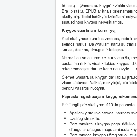
Iš tiesų – „Vasara su knyga“ kviečia visus
Brailio raštu, EPUB ar kitais prieinamais fo
skaitytoją. Todėl iššūkyje kviečiami dalyvau
spausdintos knygos neįveikiamos.
Knygos suartina ir kuria ryšį
Kad skaitymas suartina žmones, rodo ir pači
šeimos narius. Dalyvaujam kartu su trimis 
kartas, šeimas, draugus ir kolegas.
Ne mažiau smalsumo kelia ir viena šių met
paskatina rinktis visai kitokias knygas. „D
rekomendacijos dar nė karto nenuvylė“, – d
Šiemet „Vasara su knyga“ dar labiau įtrauk
visos Lietuvos. Vaikai, mokytojai, biblioteki
bendru vasaros nuotykiu.
Paprasta registracija ir knygų rekomen
Prisijungti prie skaitymo iššūkio paprasta:
Apsilankykite iniciatyvos interneto sv
Užsiregistruokite.
Perskaitykite 3 knygas pagal iššūkio 
draugo ar draugės mėgstamiausią kny
Perskaitytas knygas užregistruokite s