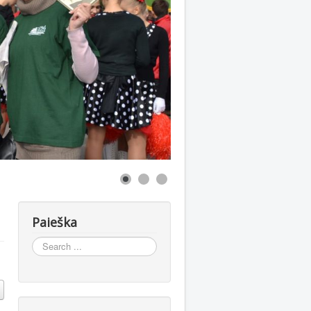
Paieška
Search
...