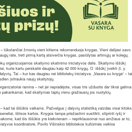
 – tūkstančiai žmonių vieni kitiems rekomenduoja knygas. Vieni dalijasi savo
raugų rate, treti pirmą kartą atsiverčia knygas, pasiūlytas artimųjų ar kolegų.
ekų organizuojamos skaitymo skatinimo iniciatyvos dalis. Skaitymo iššūkį
ai, kurie kartu perskaitė daugiau kaip 42 000 knygų. O
iššūkį įveikti (t. y.
dalyvių. Tai – kur kas daugiau nei bibliotekų iniciatyva. „Vasara su knyga“ – ta
sdien įsitraukia naujų skaitytojų.
ganizatoriai ramina – net jei nepradėjote, visas tris užduotis dar tikrai galima
liko pakankamai, kad skaitymas taptų vienu gražiausių jos nuotykių.
– kad tai iššūkis vaikams. Pažvelgus į dalyvių statistiką vaizdas visai kitoks
 seneliai, ištisos kartos. Knygos tampa priežastimi susitikti, stiprinti ryšį ir
sakome, kad šis iššūkis yra kiekvienam – nepriklausomai nuo amžiaus ar to,
ciatyvos koordinatorė, Povilo Višinskio bibliotekos kultūrinės veiklos