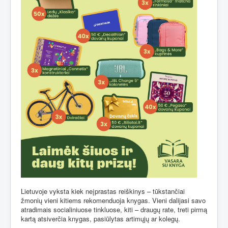
Lietuvoje vyksta kiek neįprastas reiškinys – tūkstančiai
žmonių vieni kitiems rekomenduoja knygas. Vieni dalijasi savo
atradimais socialiniuose tinkluose, kiti – draugų rate, treti pirmą
kartą atsiverčia knygas, pasiūlytas artimųjų ar kolegų.