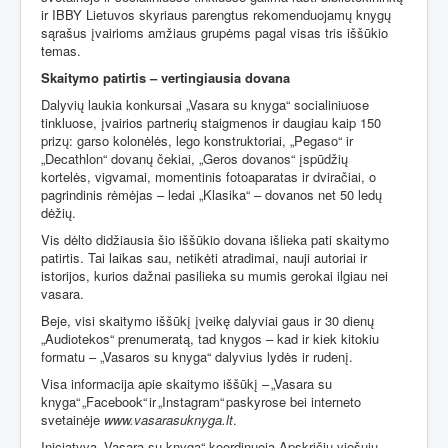
ir IBBY Lietuvos skyriaus parengtus rekomenduojamų knygų
sąrašus įvairioms amžiaus grupėms pagal visas tris iššūkio
temas.
Skaitymo patirtis – vertingiausia dovana
Dalyvių laukia konkursai „Vasara su knyga“ socialiniuose
tinkluose, įvairios partnerių staigmenos ir daugiau kaip 150
prizų: garso kolonėlės, lego konstruktoriai, „Pegaso“ ir
„Decathlon“ dovanų čekiai, „Geros dovanos“ įspūdžių
kortelės, vigvamai, momentinis fotoaparatas ir dviračiai, o
pagrindinis rėmėjas – ledai „Klasika“ – dovanos net 50 ledų
dėžių.
Vis dėlto didžiausia šio iššūkio dovana išlieka pati skaitymo
patirtis. Tai laikas sau, netikėti atradimai, nauji autoriai ir
istorijos, kurios dažnai pasilieka su mumis gerokai ilgiau nei
vasara.
Beje, visi skaitymo iššūkį įveikę dalyviai gaus ir 30 dienų
„Audiotekos“ prenumeratą, tad knygos – kad ir kiek kitokiu
formatu – „Vasaros su knyga“ dalyvius lydės ir rudenį.
Visa informacija apie skaitymo iššūkį – „Vasara su
knyga“ „Facebook“ ir „Instagram“ paskyrose bei interneto
svetainėje
www.vasarasuknyga.lt
.
Iniciatyvą „Vasara su knyga“ koordinuoja Apskričių viešųjų