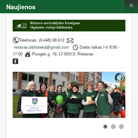
≡
Naujienos
Telefonas: (0-448) 68 612
rietavas.biblioteka@gmail.com
Darbo laikas I-V 8:00 -
17:00
Plungės g. 19, LT-90313, Rietavas