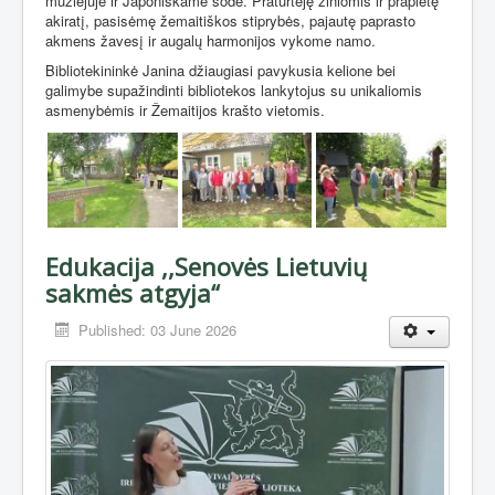
muziejuje ir Japoniškame sode. Praturtėję žiniomis ir praplėtę
akiratį, pasisėmę žemaitiškos stiprybės, pajautę paprasto
akmens žavesį ir augalų harmonijos vykome namo.
Bibliotekininkė Janina džiaugiasi pavykusia kelione bei
galimybe supažindinti bibliotekos lankytojus su unikaliomis
asmenybėmis ir Žemaitijos krašto vietomis.
Edukacija ,,Senovės Lietuvių
sakmės atgyja“
Published: 03 June 2026