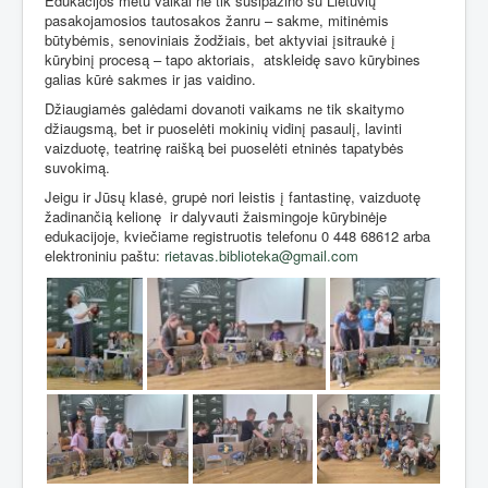
Edukacijos metu vaikai ne tik susipažino su Lietuvių
pasakojamosios tautosakos žanru – sakme, mitinėmis
būtybėmis, senoviniais žodžiais, bet aktyviai įsitraukė į
kūrybinį procesą – tapo aktoriais,
atskleidę savo kūrybines
galias kūrė sakmes ir jas vaidino.
Džiaugiamės galėdami dovanoti vaikams ne tik skaitymo
džiaugsmą, bet ir puoselėti mokinių vidinį pasaulį, lavinti
vaizduotę, teatrinę raišką bei puoselėti etninės tapatybės
suvokimą.
Jeigu ir Jūsų klasė, grupė nori leistis į fantastinę, vaizduotę
žadinančią kelionę
ir dalyvauti žaismingoje kūrybinėje
edukacijoje, kviečiame registruotis telefonu 0 448 68612 arba
elektroniniu paštu:
rietavas.biblioteka@gmail.com