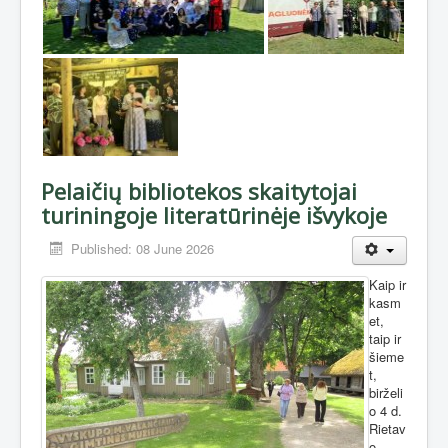
Pelaičių bibliotekos skaitytojai
turiningoje literatūrinėje išvykoje
Published: 08 June 2026
Kaip ir
kasm
et,
taip ir
šieme
t,
birželi
o 4 d.
Rietav
o