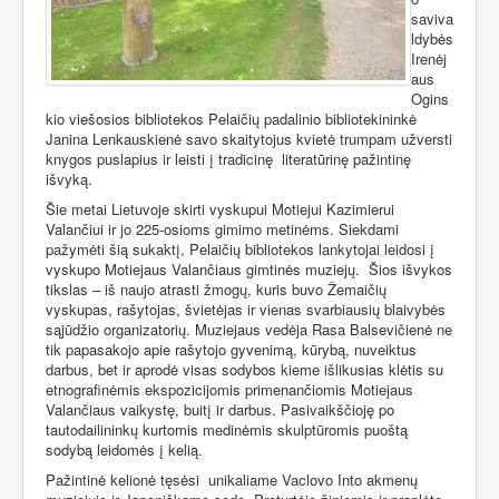
saviva
ldybės
Irenėj
aus
Ogins
kio viešosios bibliotekos Pelaičių padalinio bibliotekininkė
Janina Lenkauskienė savo skaitytojus kvietė trumpam užversti
knygos puslapius ir leisti į tradicinę
literatūrinę pažintinę
išvyką.
Šie metai Lietuvoje skirti vyskupui Motiejui Kazimierui
Valančiui ir jo 225-osioms gimimo metinėms. Siekdami
pažymėti šią sukaktį, Pelaičių bibliotekos lankytojai leidosi į
vyskupo Motiejaus Valančiaus gimtinės muziejų.
Šios išvykos
tikslas – iš naujo atrasti žmogų, kuris buvo Žemaičių
vyskupas, rašytojas, švietėjas ir vienas svarbiausių blaivybės
sąjūdžio organizatorių. Muziejaus vedėja Rasa Balsevičienė ne
tik papasakojo apie rašytojo gyvenimą, kūrybą, nuveiktus
darbus, bet ir aprodė visas sodybos kieme išlikusias klėtis su
etnografinėmis ekspozicijomis primenančiomis Motiejaus
Valančiaus vaikystę, buitį ir darbus. Pasivaikščioję po
tautodailininkų kurtomis medinėmis skulptūromis puoštą
sodybą leidomės į kelią.
Pažintinė kelionė tęsėsi
unikaliame Vaclovo Into akmenų