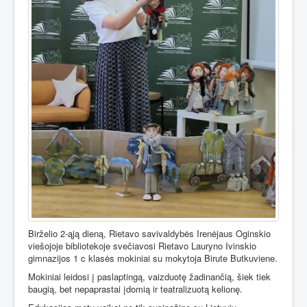
Birželio 2-ąją dieną, Rietavo savivaldybės Irenėjaus Oginskio
viešojoje bibliotekoje svečiavosi Rietavo Lauryno Ivinskio
gimnazijos 1 c klasės mokiniai su mokytoja Birute Butkuviene.
Mokiniai leidosi į paslaptingą, vaizduotę žadinančią, šiek tiek
baugią, bet nepaprastai įdomią ir teatralizuotą kelionę.