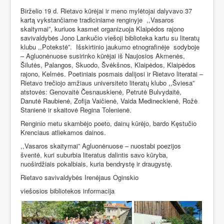
Birželio 19 d. Rietavo kūrėjai ir meno mylėtojai dalyvavo 37
kartą vykstančiame tradiciniame renginyje
,,Vasaros
skaitymai”, kuriuos kasmet organizuoja Klaipėdos rajono
savivaldybės Jono Lankučio viešoji biblioteka kartu su literatų
klubu ,,Potekstė”.
Išskirtinio jaukumo etnografinėje
sodyboje
– Agluonėnuose susirinko kūrėjai iš Naujosios Akmenės,
Šilutės, Palangos, Skuodo, Švėkšnos, Klaipėdos, Klaipėdos
rajono, Kelmės. Poetiniais posmais dalijosi ir Rietavo literatai –
Rietavo trečiojo amžiaus universiteto literatų klubo ,,Šviesa”
atstovės: Genovaitė Česnauskienė, Petrutė Bulvydaitė,
Danutė Raubienė, Zofija Vaičienė, Vaida Medineckienė, Rožė
Stanienė ir skaitovė Regina Tolenienė.
Renginio metu skambėjo poeto, dainų kūrėjo, bardo Kęstučio
Krenciaus atliekamos dainos.
,,Vasaros skaitymai” Agluonėnuose – nuostabi poezijos
šventė, kuri suburbia literatus dalintis savo kūryba,
nuoširdžiais pokalbiais, kuria bendrystę ir draugystę.
Rietavo savivaldybės Irenėjaus Oginskio
viešosios bibliotekos informacija