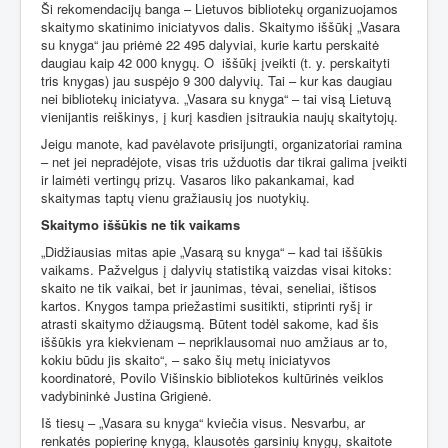
Ši rekomendacijų banga – Lietuvos bibliotekų organizuojamos
skaitymo skatinimo iniciatyvos dalis. Skaitymo iššūkį „Vasara
su knyga“ jau priėmė 22 495 dalyviai, kurie kartu perskaitė
daugiau kaip 42 000 knygų. O
iššūkį įveikti (t. y. perskaityti
tris knygas) jau suspėjo 9 300 dalyvių. Tai – kur kas daugiau
nei bibliotekų iniciatyva. „Vasara su knyga“ – tai visą Lietuvą
vienijantis reiškinys, į kurį kasdien įsitraukia naujų skaitytojų.
Jeigu manote, kad pavėlavote prisijungti, organizatoriai ramina
– net jei nepradėjote, visas tris užduotis dar tikrai galima įveikti
ir laimėti vertingų prizų. Vasaros liko pakankamai, kad
skaitymas taptų vienu gražiausių jos nuotykių.
Skaitymo iššūkis ne tik vaikams
„Didžiausias mitas apie „Vasarą su knyga“ – kad tai iššūkis
vaikams. Pažvelgus į dalyvių statistiką vaizdas visai kitoks:
skaito ne tik vaikai, bet ir jaunimas, tėvai, seneliai, ištisos
kartos. Knygos tampa priežastimi susitikti, stiprinti ryšį ir
atrasti skaitymo džiaugsmą. Būtent todėl sakome, kad šis
iššūkis yra kiekvienam – nepriklausomai nuo amžiaus ar to,
kokiu būdu jis skaito“, – sako šių metų iniciatyvos
koordinatorė, Povilo Višinskio bibliotekos kultūrinės veiklos
vadybininkė Justina Grigienė.
Iš tiesų – „Vasara su knyga“ kviečia visus. Nesvarbu, ar
renkatės popierinę knygą, klausotės garsinių knygų, skaitote