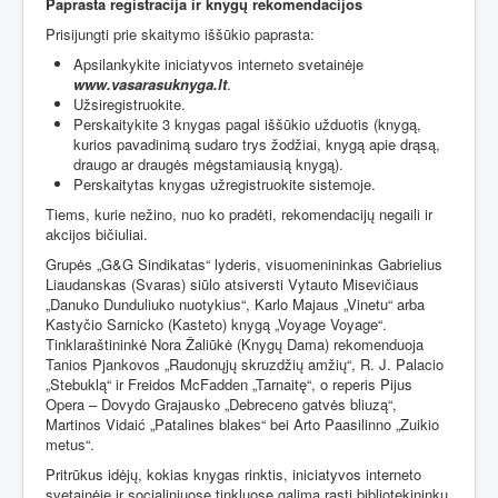
Paprasta registracija ir knygų rekomendacijos
Prisijungti prie skaitymo iššūkio paprasta:
Apsilankykite iniciatyvos interneto svetainėje
www.vasarasuknyga.lt
.
Užsiregistruokite.
Perskaitykite 3 knygas pagal iššūkio užduotis (knygą,
kurios pavadinimą sudaro trys žodžiai, knygą apie drąsą,
draugo ar draugės mėgstamiausią knygą).
Perskaitytas knygas užregistruokite sistemoje.
Tiems, kurie nežino, nuo ko pradėti, rekomendacijų negaili ir
akcijos bičiuliai.
Grupės „G&G Sindikatas“ lyderis, visuomenininkas Gabrielius
Liaudanskas (Svaras) siūlo atsiversti Vytauto Misevičiaus
„Danuko Dunduliuko nuotykius“, Karlo Majaus „Vinetu“ arba
Kastyčio Sarnicko (Kasteto) knygą „Voyage Voyage“.
Tinklaraštininkė Nora Žaliūkė (Knygų Dama) rekomenduoja
Tanios Pjankovos „Raudonųjų skruzdžių amžių“, R. J. Palacio
„Stebuklą“ ir Freidos McFadden „Tarnaitę“, o reperis Pijus
Opera – Dovydo Grajausko „Debreceno gatvės bliuzą“,
Martinos Vidaić „Patalines blakes“ bei Arto Paasilinno „Zuikio
metus“.
Pritrūkus idėjų, kokias knygas rinktis, iniciatyvos interneto
svetainėje ir socialiniuose tinkluose galima rasti bibliotekininkų