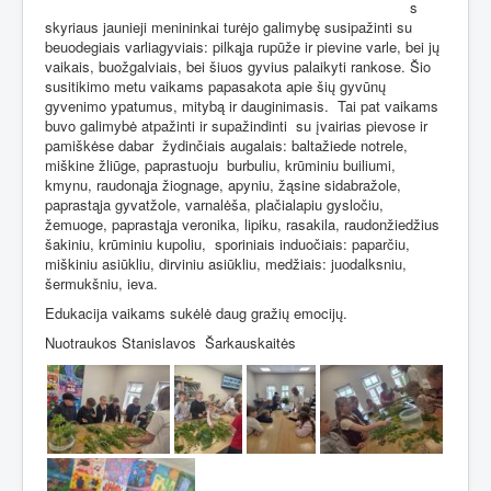
s
skyriaus jaunieji menininkai turėjo galimybę susipažinti su
beuodegiais varliagyviais: pilkąja rupūže ir pievine varle, bei jų
vaikais, buožgalviais, bei šiuos gyvius palaikyti rankose. Šio
susitikimo metu vaikams papasakota apie šių gyvūnų
gyvenimo ypatumus, mitybą ir dauginimasis.
Tai pat vaikams
buvo galimybė atpažinti ir supažindinti
su įvairias pievose ir
pamiškėse dabar
žydinčiais augalais: baltažiede notrele,
miškine žliūge, paprastuoju
burbuliu, krūminiu builiumi,
kmynu, raudonąja žiognage, apyniu, žąsine sidabražole,
paprastąja gyvatžole, varnalėša, plačialapiu gysločiu,
žemuoge, paprastąja veronika, lipiku, rasakila, raudonžiedžius
šakiniu, krūminiu kupoliu,
sporiniais induočiais: paparčiu,
miškiniu asiūkliu, dirviniu asiūkliu, medžiais: juodalksniu,
šermukšniu, ieva.
Edukacija vaikams sukėlė daug gražių emocijų.
Nuotraukos Stanislavos
Šarkauskaitės