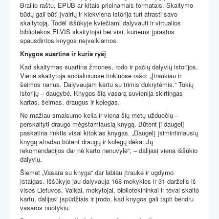
Brailio raštu, EPUB ar kitais prieinamais formatais. Skaitymo
būdų gali būti įvairių ir kiekviena istorija turi atrasti savo
skaitytoją. Todėl iššūkyje kviečiami dalyvauti ir virtualios
bibliotekos ELVIS skaitytojai bei visi, kuriems įprastos
spausdintos knygos neįveikiamos.
Knygos suartina ir kuria ryšį
Kad skaitymas suartina žmones, rodo ir pačių dalyvių istorijos.
Viena skaitytoja socialiniuose tinkluose rašo: „Įtraukiau ir
šeimos narius. Dalyvaujam kartu su trimis dukrytėmis.“ Tokių
istorijų – daugybė. Knygos šią vasarą suvienija skirtingas
kartas, šeimas, draugus ir kolegas.
Ne mažiau smalsumo kelia ir viena šių metų užduočių –
perskaityti draugo mėgstamiausią knygą. Būtent ji daugelį
paskatina rinktis visai kitokias knygas. „Daugelį įsimintiniausių
knygų atradau būtent draugų ir kolegų dėka. Jų
rekomendacijos dar nė karto nenuvylė“, – dalijasi viena iššūkio
dalyvių.
Šiemet „Vasara su knyga“ dar labiau įtraukė ir ugdymo
įstaigas. Iššūkyje jau dalyvauja 168 mokyklos ir 31 darželis iš
visos Lietuvos. Vaikai, mokytojai, bibliotekininkai ir tėvai skaito
kartu, dalijasi įspūdžiais ir įrodo, kad knygos gali tapti bendru
vasaros nuotykiu.