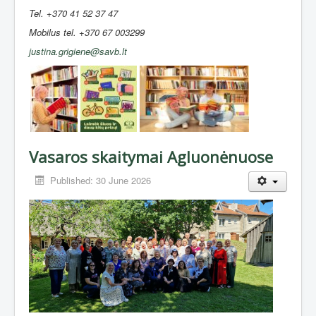
Tel. +370 41 52 37 47
Mobilus tel. +370 67 003299
justina.grigiene@savb.lt
Vasaros skaitymai Agluonėnuose
Published: 30 June 2026