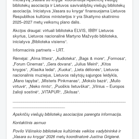
bibliotekų asociacija ir Lietuvos savivaldybių viešųjų bibliotekų
asociacija. Iniciatyva „Vasara su knyga“ finansuojama Lietuvos
Respublikos kultūros ministerijos ir yra Skaitymo skatinimo
2025–2027 metų veiksmų plano dalis.
Akcijos draugai: virtuali biblioteka ELVIS, IBBY Lietuvos
skyrius, Lietuvos nacionalinė Martyno Mažvydo biblioteka,
iniciatyva „Biblioteka visiems“.
Informacinis partneris – LRT.
Rėmėjai:
„Alma littera“,
„Audioteka“,
„Bags & more“
,
„Formosa“
,
„Forum Cinemas“
,
„Gera dovana“
,
„Julius Meinl“
,
„Kitos
knygos“
,
„Klasika ledai“
,
„Kuoka“
,
„Lieta dėlionės“
,
Lietuvos
nacionalinis muziejus
,
Lietuvos rašytojų sąjungos leidykla
,
„Mano tapyba“
,
„Misteris Pinkmanas“
,
„Mokslo bazė“
,
„Muilo
virtuvė“
,
„Nieko rimto“
,
„Puoškis lietuvškai“
,
„Vilnius – Europos
žalioji sostinė“
,
„VITAPUR“
,
„Skilsas“.
____________________________________________________
________________________
Apskričių viešųjų bibliotekų asociacijos parengta informacija.
Kontaktinis asmuo
Povilo Višinskio bibliotekos kultūrinės veiklos vadybininkė ir
„Vasara su knyga“ 2026 metų koordinatorė Justina Grigienė.