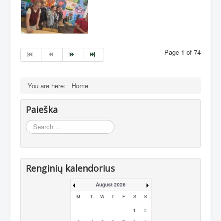
Page 1 of 74
You are here:
Home
Paieška
Search
...
Renginių kalendorius
August 2026
M
T
W
T
F
S
S
1
2