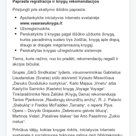
Paprasta registracija ir knygų rekomendacijos
Prisijungti prie skaitymo iššūkio paprasta:
Apsilankykite iniciatyvos interneto svetainėje
www.vasarasuknyga.lt
.
Užsiregistruokite.
Perskaitykite 3 knygas pagal iššūkio užduotis (knygą,
kurios pavadinimą sudaro trys žodžiai, knygą apie drąsą,
draugo ar draugės mėgstamiausią knygą).
Perskaitytas knygas užregistruokite sistemoje.
Tiems, kurie nežino, nuo ko pradėti, rekomendacijų negaili ir
akcijos bičiuliai.
Grupės „G&G Sindikatas“ lyderis, visuomenininkas Gabrielius
Liaudanskas (Svaras) siūlo atsiversti Vytauto Misevičiaus
„Danuko Dunduliuko nuotykius“, Karlo Majaus „Vinetu“ arba
Kastyčio Sarnicko (Kasteto) knygą „Voyage Voyage“.
Tinklaraštininkė Nora Žaliūkė (Knygų Dama) rekomenduoja
Tanios Pjankovos „Raudonųjų skruzdžių amžių“, R. J. Palacio
„Stebuklą“ ir Freidos McFadden „Tarnaitę“, o reperis Pijus
Opera – Dovydo Grajausko „Debreceno gatvės bliuzą“,
Martinos Vidaić „Patalines blakes“ bei Arto Paasilinno „Zuikio
metus“.
Pritrūkus idėjų, kokias knygas rinktis, iniciatyvos interneto
svetainėje ir socialiniuose tinkluose galima rasti bibliotekininkų