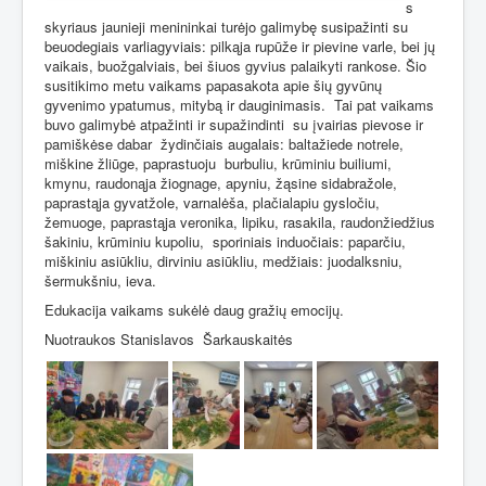
s
skyriaus jaunieji menininkai turėjo galimybę susipažinti su
beuodegiais varliagyviais: pilkąja rupūže ir pievine varle, bei jų
vaikais, buožgalviais, bei šiuos gyvius palaikyti rankose. Šio
susitikimo metu vaikams papasakota apie šių gyvūnų
gyvenimo ypatumus, mitybą ir dauginimasis.
Tai pat vaikams
buvo galimybė atpažinti ir supažindinti
su įvairias pievose ir
pamiškėse dabar
žydinčiais augalais: baltažiede notrele,
miškine žliūge, paprastuoju
burbuliu, krūminiu builiumi,
kmynu, raudonąja žiognage, apyniu, žąsine sidabražole,
paprastąja gyvatžole, varnalėša, plačialapiu gysločiu,
žemuoge, paprastąja veronika, lipiku, rasakila, raudonžiedžius
šakiniu, krūminiu kupoliu,
sporiniais induočiais: paparčiu,
miškiniu asiūkliu, dirviniu asiūkliu, medžiais: juodalksniu,
šermukšniu, ieva.
Edukacija vaikams sukėlė daug gražių emocijų.
Nuotraukos Stanislavos
Šarkauskaitės