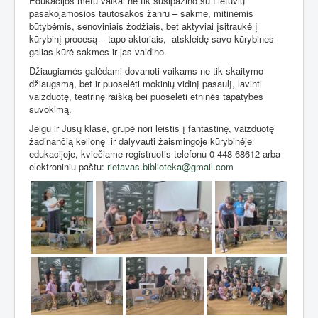
Edukacijos metu vaikai ne tik susipažino su Lietuvių
pasakojamosios tautosakos žanru – sakme, mitinėmis
būtybėmis, senoviniais žodžiais, bet aktyviai įsitraukė į
kūrybinį procesą – tapo aktoriais,
atskleidę savo kūrybines
galias kūrė sakmes ir jas vaidino.
Džiaugiamės galėdami dovanoti vaikams ne tik skaitymo
džiaugsmą, bet ir puoselėti mokinių vidinį pasaulį, lavinti
vaizduotę, teatrinę raišką bei puoselėti etninės tapatybės
suvokimą.
Jeigu ir Jūsų klasė, grupė nori leistis į fantastinę, vaizduotę
žadinančią kelionę
ir dalyvauti žaismingoje kūrybinėje
edukacijoje, kviečiame registruotis telefonu 0 448 68612 arba
elektroniniu paštu:
rietavas.biblioteka@gmail.com