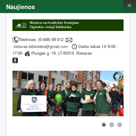
≡
Naujienos
Telefonas: (0-448) 68 612
rietavas.biblioteka@gmail.com
Darbo laikas I-V 8:00 -
17:00
Plungės g. 19, LT-90313, Rietavas