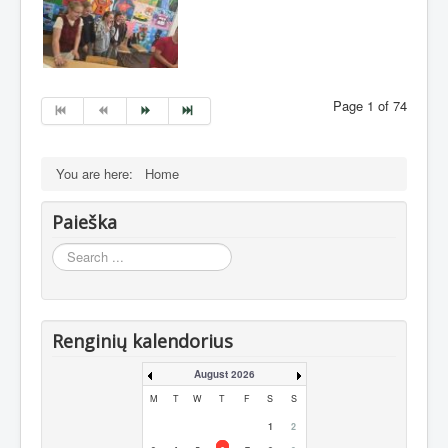
Page 1 of 74
You are here:
Home
Paieška
Search
...
Renginių kalendorius
August 2026
M
T
W
T
F
S
S
1
2