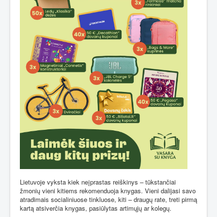
Lietuvoje vyksta kiek neįprastas reiškinys – tūkstančiai
žmonių vieni kitiems rekomenduoja knygas. Vieni dalijasi savo
atradimais socialiniuose tinkluose, kiti – draugų rate, treti pirmą
kartą atsiverčia knygas, pasiūlytas artimųjų ar kolegų.