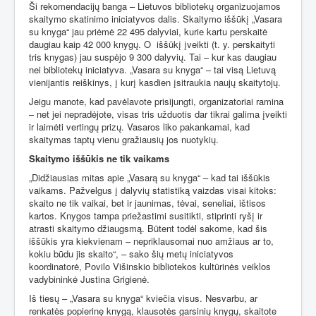
Ši rekomendacijų banga – Lietuvos bibliotekų organizuojamos
skaitymo skatinimo iniciatyvos dalis. Skaitymo iššūkį „Vasara
su knyga“ jau priėmė 22 495 dalyviai, kurie kartu perskaitė
daugiau kaip 42 000 knygų. O
iššūkį įveikti (t. y. perskaityti
tris knygas) jau suspėjo 9 300 dalyvių. Tai – kur kas daugiau
nei bibliotekų iniciatyva. „Vasara su knyga“ – tai visą Lietuvą
vienijantis reiškinys, į kurį kasdien įsitraukia naujų skaitytojų.
Jeigu manote, kad pavėlavote prisijungti, organizatoriai ramina
– net jei nepradėjote, visas tris užduotis dar tikrai galima įveikti
ir laimėti vertingų prizų. Vasaros liko pakankamai, kad
skaitymas taptų vienu gražiausių jos nuotykių.
Skaitymo iššūkis ne tik vaikams
„Didžiausias mitas apie „Vasarą su knyga“ – kad tai iššūkis
vaikams. Pažvelgus į dalyvių statistiką vaizdas visai kitoks:
skaito ne tik vaikai, bet ir jaunimas, tėvai, seneliai, ištisos
kartos. Knygos tampa priežastimi susitikti, stiprinti ryšį ir
atrasti skaitymo džiaugsmą. Būtent todėl sakome, kad šis
iššūkis yra kiekvienam – nepriklausomai nuo amžiaus ar to,
kokiu būdu jis skaito“, – sako šių metų iniciatyvos
koordinatorė, Povilo Višinskio bibliotekos kultūrinės veiklos
vadybininkė Justina Grigienė.
Iš tiesų – „Vasara su knyga“ kviečia visus. Nesvarbu, ar
renkatės popierinę knygą, klausotės garsinių knygų, skaitote