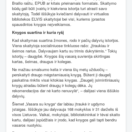
Brailio raštu, EPUB ar kitais prieinamais formatais. Skaitymo
būdų gali būti įvairių ir kiekviena istorija turi atrasti savo
skaitytoją. Todėl iššūkyje kviečiami dalyvauti ir virtualios
bibliotekos ELVIS skaitytojai bei visi, kuriems įprastos
spausdintos knygos neįveikiamos.
Knygos suartina ir kuria ryšį
Kad skaitymas suartina žmones, rodo ir pačių dalyvių istorijos.
Viena skaitytoja socialiniuose tinkluose rašo: „Įtraukiau ir
šeimos narius. Dalyvaujam kartu su trimis dukrytėmis.“ Tokių
istorijų – daugybė. Knygos šią vasarą suvienija skirtingas
kartas, šeimas, draugus ir kolegas.
Ne mažiau smalsumo kelia ir viena šių metų užduočių –
perskaityti draugo mėgstamiausią knygą. Būtent ji daugelį
paskatina rinktis visai kitokias knygas. „Daugelį įsimintiniausių
knygų atradau būtent draugų ir kolegų dėka. Jų
rekomendacijos dar nė karto nenuvylė“, – dalijasi viena iššūkio
dalyvių.
Šiemet „Vasara su knyga“ dar labiau įtraukė ir ugdymo
įstaigas. Iššūkyje jau dalyvauja 168 mokyklos ir 31 darželis iš
visos Lietuvos. Vaikai, mokytojai, bibliotekininkai ir tėvai skaito
kartu, dalijasi įspūdžiais ir įrodo, kad knygos gali tapti bendru
vasaros nuotykiu.