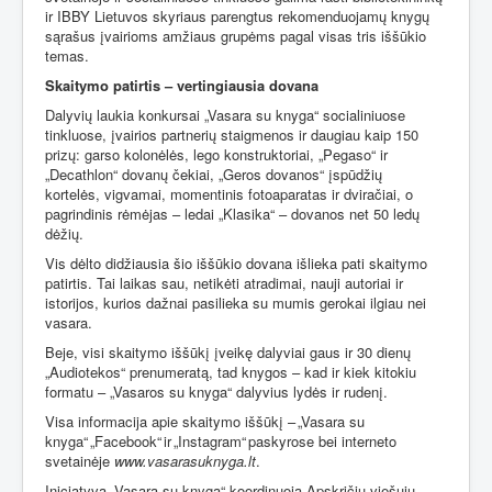
ir IBBY Lietuvos skyriaus parengtus rekomenduojamų knygų
sąrašus įvairioms amžiaus grupėms pagal visas tris iššūkio
temas.
Skaitymo patirtis – vertingiausia dovana
Dalyvių laukia konkursai „Vasara su knyga“ socialiniuose
tinkluose, įvairios partnerių staigmenos ir daugiau kaip 150
prizų: garso kolonėlės, lego konstruktoriai, „Pegaso“ ir
„Decathlon“ dovanų čekiai, „Geros dovanos“ įspūdžių
kortelės, vigvamai, momentinis fotoaparatas ir dviračiai, o
pagrindinis rėmėjas – ledai „Klasika“ – dovanos net 50 ledų
dėžių.
Vis dėlto didžiausia šio iššūkio dovana išlieka pati skaitymo
patirtis. Tai laikas sau, netikėti atradimai, nauji autoriai ir
istorijos, kurios dažnai pasilieka su mumis gerokai ilgiau nei
vasara.
Beje, visi skaitymo iššūkį įveikę dalyviai gaus ir 30 dienų
„Audiotekos“ prenumeratą, tad knygos – kad ir kiek kitokiu
formatu – „Vasaros su knyga“ dalyvius lydės ir rudenį.
Visa informacija apie skaitymo iššūkį – „Vasara su
knyga“ „Facebook“ ir „Instagram“ paskyrose bei interneto
svetainėje
www.vasarasuknyga.lt
.
Iniciatyvą „Vasara su knyga“ koordinuoja Apskričių viešųjų