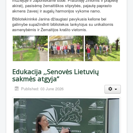
muziejuje ir Japoniškame sode. Praturtėję žiniomis ir praplėtę
akiratį, pasisėmę žemaitiškos stiprybės, pajautę paprasto
akmens žavesį ir augalų harmonijos vykome namo.
Bibliotekininkė Janina džiaugiasi pavykusia kelione bei
galimybe supažindinti bibliotekos lankytojus su unikaliomis
asmenybėmis ir Žemaitijos krašto vietomis.
Edukacija ,,Senovės Lietuvių
sakmės atgyja“
Published: 03 June 2026