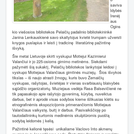
saviva
ldybės
Irenėj
aus
Ogins
kio viešosios bibliotekos Pelaičių padalinio bibliotekininkė
Janina Lenkauskienė savo skaitytojus kvietė trumpam užversti
knygos puslapius ir leisti į tradicinę
literatūrinę pažintinę
išvyką.
Šie metai Lietuvoje skirti vyskupui Motiejui Kazimierui
Valančiui ir jo 225-osioms gimimo metinėms. Siekdami
pažymėti šią sukaktį, Pelaičių bibliotekos lankytojai leidosi į
vyskupo Motiejaus Valančiaus gimtinės muziejų.
Šios išvykos
tikslas – iš naujo atrasti žmogų, kuris buvo Žemaičių
vyskupas, rašytojas, švietėjas ir vienas svarbiausių blaivybės
sąjūdžio organizatorių. Muziejaus vedėja Rasa Balsevičienė ne
tik papasakojo apie rašytojo gyvenimą, kūrybą, nuveiktus
darbus, bet ir aprodė visas sodybos kieme išlikusias klėtis su
etnografinėmis ekspozicijomis primenančiomis Motiejaus
Valančiaus vaikystę, buitį ir darbus. Pasivaikščioję po
tautodailininkų kurtomis medinėmis skulptūromis puoštą
sodybą leidomės į kelią.
Pažintinė kelionė tęsėsi
unikaliame Vaclovo Into akmenų