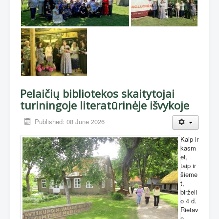
Pelaičių bibliotekos skaitytojai
turiningoje literatūrinėje išvykoje
Published: 08 June 2026
Kaip ir
kasm
et,
taip ir
šieme
t,
birželi
o 4 d.
Rietav
o