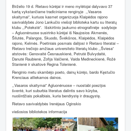
Birželio 19 d. Rietavo kūrėjai ir meno mylėtojai dalyvavo 37
kartą vykstančiame tradiciniame renginyje
,,Vasaros
skaitymai”, kuriuos kasmet organizuoja Klaipėdos rajono
savivaldybės Jono Lankučio viešoji biblioteka kartu su literatų
klubu ,,Potekstė”.
Išskirtinio jaukumo etnografinėje
sodyboje
– Agluonėnuose susirinko kūrėjai iš Naujosios Akmenės,
Šilutės, Palangos, Skuodo, Švėkšnos, Klaipėdos, Klaipėdos
rajono, Kelmės. Poetiniais posmais dalijosi ir Rietavo literatai –
Rietavo trečiojo amžiaus universiteto literatų klubo ,,Šviesa”
atstovės: Genovaitė Česnauskienė, Petrutė Bulvydaitė,
Danutė Raubienė, Zofija Vaičienė, Vaida Medineckienė, Rožė
Stanienė ir skaitovė Regina Tolenienė.
Renginio metu skambėjo poeto, dainų kūrėjo, bardo Kęstučio
Krenciaus atliekamos dainos.
,,Vasaros skaitymai” Agluonėnuose – nuostabi poezijos
šventė, kuri suburbia literatus dalintis savo kūryba,
nuoširdžiais pokalbiais, kuria bendrystę ir draugystę.
Rietavo savivaldybės Irenėjaus Oginskio
viešosios bibliotekos informacija