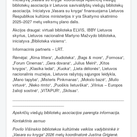
bibliotekų asociacija ir Lietuvos savivaldybių viešųjų bibliotekų
asociacija. Iniciatyva „Vasara su knyga“ finansuojama Lietuvos
Respublikos kultūros ministerijos ir yra Skaitymo skatinimo
2025–2027 metų veiksmų plano dalis.
Akcijos draugai: virtuali biblioteka ELVIS, IBBY Lietuvos
skyrius, Lietuvos nacionalinė Martyno Mažvydo biblioteka,
iniciatyva „Biblioteka visiems“.
Informacinis partneris – LRT.
Rėmėjai:
„Alma littera“,
„Audioteka“,
„Bags & more“
,
„Formosa“
,
„Forum Cinemas“
,
„Gera dovana“
,
„Julius Meinl“
,
„Kitos
knygos“
,
„Klasika ledai“
,
„Kuoka“
,
„Lieta dėlionės“
,
Lietuvos
nacionalinis muziejus
,
Lietuvos rašytojų sąjungos leidykla
,
„Mano tapyba“
,
„Misteris Pinkmanas“
,
„Mokslo bazė“
,
„Muilo
virtuvė“
,
„Nieko rimto“
,
„Puoškis lietuvškai“
,
„Vilnius – Europos
žalioji sostinė“
,
„VITAPUR“
,
„Skilsas“.
____________________________________________________
________________________
Apskričių viešųjų bibliotekų asociacijos parengta informacija.
Kontaktinis asmuo
Povilo Višinskio bibliotekos kultūrinės veiklos vadybininkė ir
„Vasara su knyga“ 2026 metų koordinatorė Justina Grigienė.