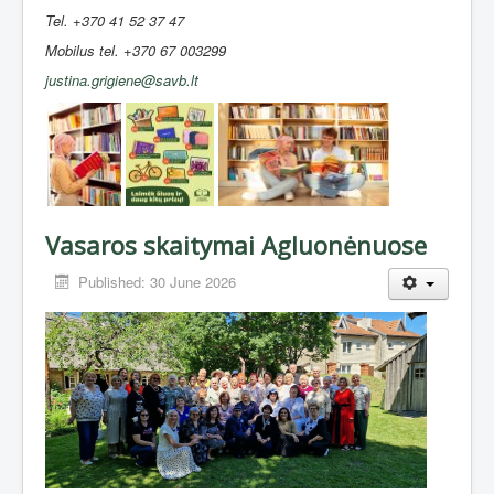
Tel. +370 41 52 37 47
Mobilus tel. +370 67 003299
justina.grigiene@savb.lt
Vasaros skaitymai Agluonėnuose
Published: 30 June 2026