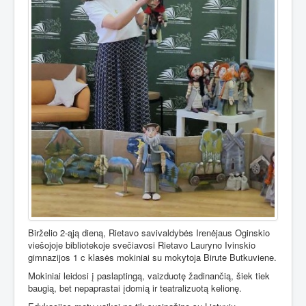
Birželio 2-ąją dieną, Rietavo savivaldybės Irenėjaus Oginskio
viešojoje bibliotekoje svečiavosi Rietavo Lauryno Ivinskio
gimnazijos 1 c klasės mokiniai su mokytoja Birute Butkuviene.
Mokiniai leidosi į paslaptingą, vaizduotę žadinančią, šiek tiek
baugią, bet nepaprastai įdomią ir teatralizuotą kelionę.