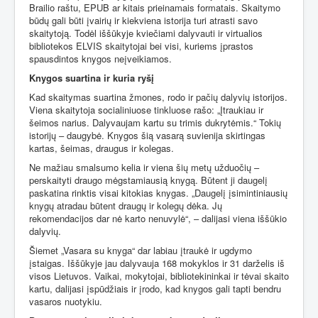
Brailio raštu, EPUB ar kitais prieinamais formatais. Skaitymo
būdų gali būti įvairių ir kiekviena istorija turi atrasti savo
skaitytoją. Todėl iššūkyje kviečiami dalyvauti ir virtualios
bibliotekos ELVIS skaitytojai bei visi, kuriems įprastos
spausdintos knygos neįveikiamos.
Knygos suartina ir kuria ryšį
Kad skaitymas suartina žmones, rodo ir pačių dalyvių istorijos.
Viena skaitytoja socialiniuose tinkluose rašo: „Įtraukiau ir
šeimos narius. Dalyvaujam kartu su trimis dukrytėmis.“ Tokių
istorijų – daugybė. Knygos šią vasarą suvienija skirtingas
kartas, šeimas, draugus ir kolegas.
Ne mažiau smalsumo kelia ir viena šių metų užduočių –
perskaityti draugo mėgstamiausią knygą. Būtent ji daugelį
paskatina rinktis visai kitokias knygas. „Daugelį įsimintiniausių
knygų atradau būtent draugų ir kolegų dėka. Jų
rekomendacijos dar nė karto nenuvylė“, – dalijasi viena iššūkio
dalyvių.
Šiemet „Vasara su knyga“ dar labiau įtraukė ir ugdymo
įstaigas. Iššūkyje jau dalyvauja 168 mokyklos ir 31 darželis iš
visos Lietuvos. Vaikai, mokytojai, bibliotekininkai ir tėvai skaito
kartu, dalijasi įspūdžiais ir įrodo, kad knygos gali tapti bendru
vasaros nuotykiu.