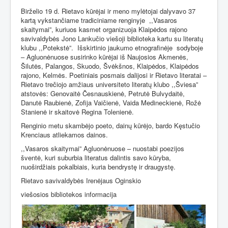
Birželio 19 d. Rietavo kūrėjai ir meno mylėtojai dalyvavo 37
kartą vykstančiame tradiciniame renginyje
,,Vasaros
skaitymai”, kuriuos kasmet organizuoja Klaipėdos rajono
savivaldybės Jono Lankučio viešoji biblioteka kartu su literatų
klubu ,,Potekstė”.
Išskirtinio jaukumo etnografinėje
sodyboje
– Agluonėnuose susirinko kūrėjai iš Naujosios Akmenės,
Šilutės, Palangos, Skuodo, Švėkšnos, Klaipėdos, Klaipėdos
rajono, Kelmės. Poetiniais posmais dalijosi ir Rietavo literatai –
Rietavo trečiojo amžiaus universiteto literatų klubo ,,Šviesa”
atstovės: Genovaitė Česnauskienė, Petrutė Bulvydaitė,
Danutė Raubienė, Zofija Vaičienė, Vaida Medineckienė, Rožė
Stanienė ir skaitovė Regina Tolenienė.
Renginio metu skambėjo poeto, dainų kūrėjo, bardo Kęstučio
Krenciaus atliekamos dainos.
,,Vasaros skaitymai” Agluonėnuose – nuostabi poezijos
šventė, kuri suburbia literatus dalintis savo kūryba,
nuoširdžiais pokalbiais, kuria bendrystę ir draugystę.
Rietavo savivaldybės Irenėjaus Oginskio
viešosios bibliotekos informacija