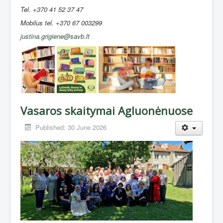
Tel. +370 41 52 37 47
Mobilus tel. +370 67 003299
justina.grigiene@savb.lt
Vasaros skaitymai Agluonėnuose
Published: 30 June 2026