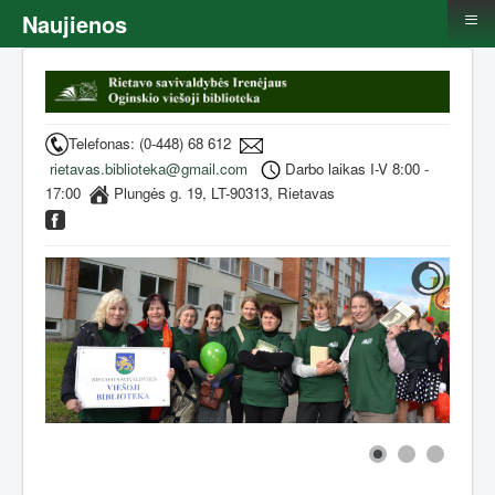
≡
Naujienos
Telefonas: (0-448) 68 612
rietavas.biblioteka@gmail.com
Darbo laikas I-V 8:00 -
17:00
Plungės g. 19, LT-90313, Rietavas