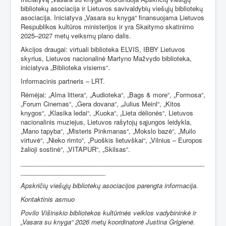
bibliotekų asociacija ir Lietuvos savivaldybių viešųjų bibliotekų
asociacija. Iniciatyva „Vasara su knyga“ finansuojama Lietuvos
Respublikos kultūros ministerijos ir yra Skaitymo skatinimo
2025–2027 metų veiksmų plano dalis.
Akcijos draugai: virtuali biblioteka ELVIS, IBBY Lietuvos
skyrius, Lietuvos nacionalinė Martyno Mažvydo biblioteka,
iniciatyva „Biblioteka visiems“.
Informacinis partneris – LRT.
Rėmėjai:
„Alma littera“,
„Audioteka“,
„Bags & more“
,
„Formosa“
,
„Forum Cinemas“
,
„Gera dovana“
,
„Julius Meinl“
,
„Kitos
knygos“
,
„Klasika ledai“
,
„Kuoka“
,
„Lieta dėlionės“
,
Lietuvos
nacionalinis muziejus
,
Lietuvos rašytojų sąjungos leidykla
,
„Mano tapyba“
,
„Misteris Pinkmanas“
,
„Mokslo bazė“
,
„Muilo
virtuvė“
,
„Nieko rimto“
,
„Puoškis lietuvškai“
,
„Vilnius – Europos
žalioji sostinė“
,
„VITAPUR“
,
„Skilsas“.
____________________________________________________
________________________
Apskričių viešųjų bibliotekų asociacijos parengta informacija.
Kontaktinis asmuo
Povilo Višinskio bibliotekos kultūrinės veiklos vadybininkė ir
„Vasara su knyga“ 2026 metų koordinatorė Justina Grigienė.