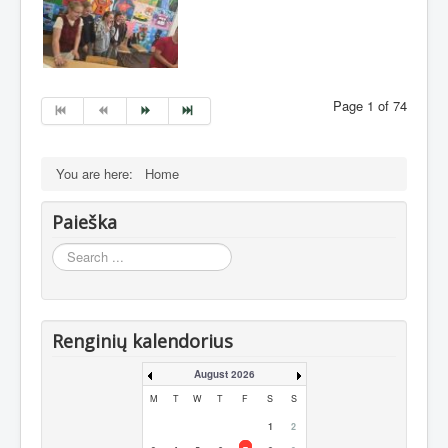
Page 1 of 74
You are here:
Home
Paieška
Search
...
Renginių kalendorius
August 2026
M
T
W
T
F
S
S
1
2