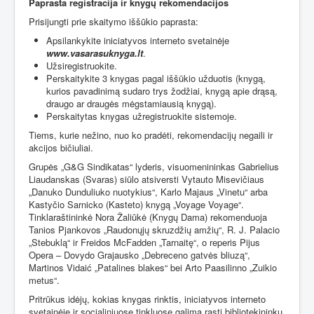
Paprasta registracija ir knygų rekomendacijos
Prisijungti prie skaitymo iššūkio paprasta:
Apsilankykite iniciatyvos interneto svetainėje
www.vasarasuknyga.lt
.
Užsiregistruokite.
Perskaitykite 3 knygas pagal iššūkio užduotis (knygą,
kurios pavadinimą sudaro trys žodžiai, knygą apie drąsą,
draugo ar draugės mėgstamiausią knygą).
Perskaitytas knygas užregistruokite sistemoje.
Tiems, kurie nežino, nuo ko pradėti, rekomendacijų negaili ir
akcijos bičiuliai.
Grupės „G&G Sindikatas“ lyderis, visuomenininkas Gabrielius
Liaudanskas (Svaras) siūlo atsiversti Vytauto Misevičiaus
„Danuko Dunduliuko nuotykius“, Karlo Majaus „Vinetu“ arba
Kastyčio Sarnicko (Kasteto) knygą „Voyage Voyage“.
Tinklaraštininkė Nora Žaliūkė (Knygų Dama) rekomenduoja
Tanios Pjankovos „Raudonųjų skruzdžių amžių“, R. J. Palacio
„Stebuklą“ ir Freidos McFadden „Tarnaitę“, o reperis Pijus
Opera – Dovydo Grajausko „Debreceno gatvės bliuzą“,
Martinos Vidaić „Patalines blakes“ bei Arto Paasilinno „Zuikio
metus“.
Pritrūkus idėjų, kokias knygas rinktis, iniciatyvos interneto
svetainėje ir socialiniuose tinkluose galima rasti bibliotekininkų