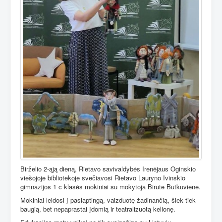
Birželio 2-ąją dieną, Rietavo savivaldybės Irenėjaus Oginskio
viešojoje bibliotekoje svečiavosi Rietavo Lauryno Ivinskio
gimnazijos 1 c klasės mokiniai su mokytoja Birute Butkuviene.
Mokiniai leidosi į paslaptingą, vaizduotę žadinančią, šiek tiek
baugią, bet nepaprastai įdomią ir teatralizuotą kelionę.