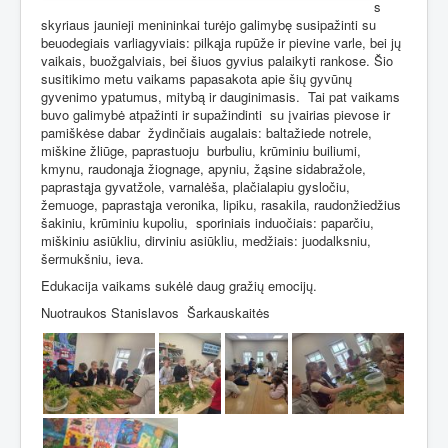
s
skyriaus jaunieji menininkai turėjo galimybę susipažinti su
beuodegiais varliagyviais: pilkąja rupūže ir pievine varle, bei jų
vaikais, buožgalviais, bei šiuos gyvius palaikyti rankose. Šio
susitikimo metu vaikams papasakota apie šių gyvūnų
gyvenimo ypatumus, mitybą ir dauginimasis.
Tai pat vaikams
buvo galimybė atpažinti ir supažindinti
su įvairias pievose ir
pamiškėse dabar
žydinčiais augalais: baltažiede notrele,
miškine žliūge, paprastuoju
burbuliu, krūminiu builiumi,
kmynu, raudonąja žiognage, apyniu, žąsine sidabražole,
paprastąja gyvatžole, varnalėša, plačialapiu gysločiu,
žemuoge, paprastąja veronika, lipiku, rasakila, raudonžiedžius
šakiniu, krūminiu kupoliu,
sporiniais induočiais: paparčiu,
miškiniu asiūkliu, dirviniu asiūkliu, medžiais: juodalksniu,
šermukšniu, ieva.
Edukacija vaikams sukėlė daug gražių emocijų.
Nuotraukos Stanislavos
Šarkauskaitės