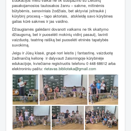
Edukacijos metu vaikai ne tik susipažino su Lietuvių
pasakojamosios tautosakos žanru – sakme, mitinėmis
būtybėmis, senoviniais žodžiais, bet aktyviai įsitraukė į
kūrybinį procesą – tapo aktoriais,
atskleidę savo kūrybines
galias kūrė sakmes ir jas vaidino.
Džiaugiamės galėdami dovanoti vaikams ne tik skaitymo
džiaugsmą, bet ir puoselėti mokinių vidinį pasaulį, lavinti
vaizduotę, teatrinę raišką bei puoselėti etninės tapatybės
suvokimą.
Jeigu ir Jūsų klasė, grupė nori leistis į fantastinę, vaizduotę
žadinančią kelionę
ir dalyvauti žaismingoje kūrybinėje
edukacijoje, kviečiame registruotis telefonu 0 448 68612 arba
elektroniniu paštu:
rietavas.biblioteka@gmail.com