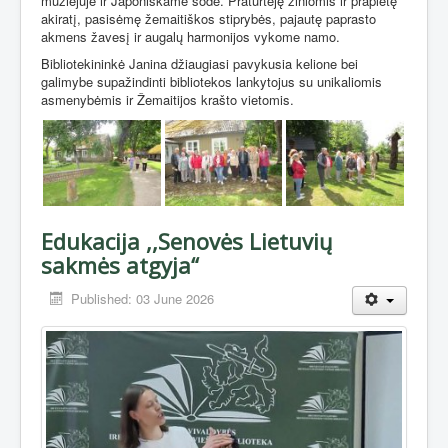
muziejuje ir Japoniškame sode. Praturtėję žiniomis ir praplėtę
akiratį, pasisėmę žemaitiškos stiprybės, pajautę paprasto
akmens žavesį ir augalų harmonijos vykome namo.
Bibliotekininkė Janina džiaugiasi pavykusia kelione bei
galimybe supažindinti bibliotekos lankytojus su unikaliomis
asmenybėmis ir Žemaitijos krašto vietomis.
Edukacija ,,Senovės Lietuvių
sakmės atgyja“
Published: 03 June 2026