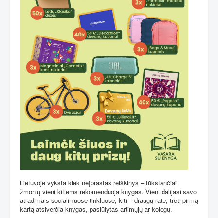
Lietuvoje vyksta kiek neįprastas reiškinys – tūkstančiai
žmonių vieni kitiems rekomenduoja knygas. Vieni dalijasi savo
atradimais socialiniuose tinkluose, kiti – draugų rate, treti pirmą
kartą atsiverčia knygas, pasiūlytas artimųjų ar kolegų.