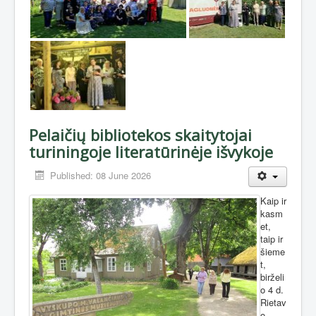
Pelaičių bibliotekos skaitytojai
turiningoje literatūrinėje išvykoje
Published: 08 June 2026
Kaip ir
kasm
et,
taip ir
šieme
t,
birželi
o 4 d.
Rietav
o