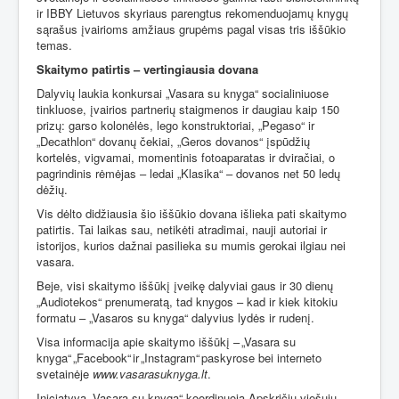
ir IBBY Lietuvos skyriaus parengtus rekomenduojamų knygų
sąrašus įvairioms amžiaus grupėms pagal visas tris iššūkio
temas.
Skaitymo patirtis – vertingiausia dovana
Dalyvių laukia konkursai „Vasara su knyga“ socialiniuose
tinkluose, įvairios partnerių staigmenos ir daugiau kaip 150
prizų: garso kolonėlės, lego konstruktoriai, „Pegaso“ ir
„Decathlon“ dovanų čekiai, „Geros dovanos“ įspūdžių
kortelės, vigvamai, momentinis fotoaparatas ir dviračiai, o
pagrindinis rėmėjas – ledai „Klasika“ – dovanos net 50 ledų
dėžių.
Vis dėlto didžiausia šio iššūkio dovana išlieka pati skaitymo
patirtis. Tai laikas sau, netikėti atradimai, nauji autoriai ir
istorijos, kurios dažnai pasilieka su mumis gerokai ilgiau nei
vasara.
Beje, visi skaitymo iššūkį įveikę dalyviai gaus ir 30 dienų
„Audiotekos“ prenumeratą, tad knygos – kad ir kiek kitokiu
formatu – „Vasaros su knyga“ dalyvius lydės ir rudenį.
Visa informacija apie skaitymo iššūkį – „Vasara su
knyga“ „Facebook“ ir „Instagram“ paskyrose bei interneto
svetainėje
www.vasarasuknyga.lt
.
Iniciatyvą „Vasara su knyga“ koordinuoja Apskričių viešųjų