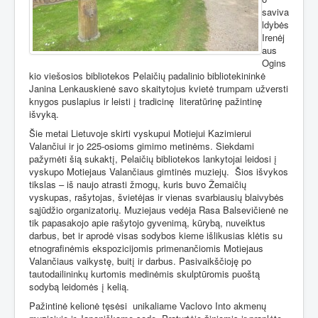
saviva
ldybės
Irenėj
aus
Ogins
kio viešosios bibliotekos Pelaičių padalinio bibliotekininkė
Janina Lenkauskienė savo skaitytojus kvietė trumpam užversti
knygos puslapius ir leisti į tradicinę
literatūrinę pažintinę
išvyką.
Šie metai Lietuvoje skirti vyskupui Motiejui Kazimierui
Valančiui ir jo 225-osioms gimimo metinėms. Siekdami
pažymėti šią sukaktį, Pelaičių bibliotekos lankytojai leidosi į
vyskupo Motiejaus Valančiaus gimtinės muziejų.
Šios išvykos
tikslas – iš naujo atrasti žmogų, kuris buvo Žemaičių
vyskupas, rašytojas, švietėjas ir vienas svarbiausių blaivybės
sąjūdžio organizatorių. Muziejaus vedėja Rasa Balsevičienė ne
tik papasakojo apie rašytojo gyvenimą, kūrybą, nuveiktus
darbus, bet ir aprodė visas sodybos kieme išlikusias klėtis su
etnografinėmis ekspozicijomis primenančiomis Motiejaus
Valančiaus vaikystę, buitį ir darbus. Pasivaikščioję po
tautodailininkų kurtomis medinėmis skulptūromis puoštą
sodybą leidomės į kelią.
Pažintinė kelionė tęsėsi
unikaliame Vaclovo Into akmenų