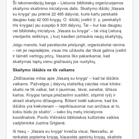
Ši rekomendacijų banga – Lietuvos bibliotekų organizuojamos
skaitymo skatinimo iniciatyvos dalis. Skaitymo iššūkį „Vasara
su knyga“ jau priėmė 22 495 dalyviai, kurie kartu perskaitė
daugiau kaip 42 000 knygų. O
iššūkį įveikti (t. y. perskaityti
tris knygas) jau suspėjo 9 300 dalyvių. Tai – kur kas daugiau
nei bibliotekų iniciatyva. „Vasara su knyga“ – tai visą Lietuvą
vienijantis reiškinys, į kurį kasdien įsitraukia naujų skaitytojų.
Jeigu manote, kad pavėlavote prisijungti, organizatoriai ramina
– net jei nepradėjote, visas tris užduotis dar tikrai galima įveikti
ir laimėti vertingų prizų. Vasaros liko pakankamai, kad
skaitymas taptų vienu gražiausių jos nuotykių.
Skaitymo iššūkis ne tik vaikams
„Didžiausias mitas apie „Vasarą su knyga“ – kad tai iššūkis
vaikams. Pažvelgus į dalyvių statistiką vaizdas visai kitoks:
skaito ne tik vaikai, bet ir jaunimas, tėvai, seneliai, ištisos
kartos. Knygos tampa priežastimi susitikti, stiprinti ryšį ir
atrasti skaitymo džiaugsmą. Būtent todėl sakome, kad šis
iššūkis yra kiekvienam – nepriklausomai nuo amžiaus ar to,
kokiu būdu jis skaito“, – sako šių metų iniciatyvos
koordinatorė, Povilo Višinskio bibliotekos kultūrinės veiklos
vadybininkė Justina Grigienė.
Iš tiesų – „Vasara su knyga“ kviečia visus. Nesvarbu, ar
renkatės popierinę knygą, klausotės garsinių knygų, skaitote