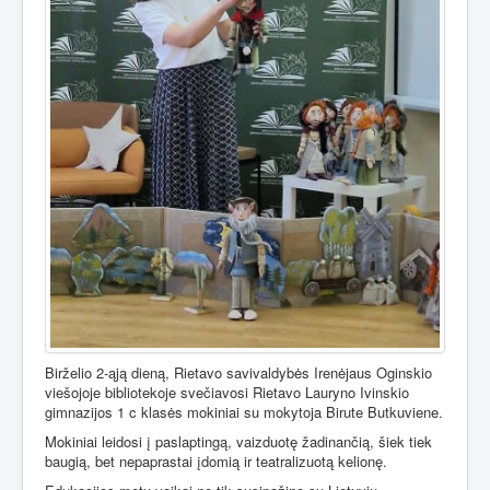
Birželio 2-ąją dieną, Rietavo savivaldybės Irenėjaus Oginskio
viešojoje bibliotekoje svečiavosi Rietavo Lauryno Ivinskio
gimnazijos 1 c klasės mokiniai su mokytoja Birute Butkuviene.
Mokiniai leidosi į paslaptingą, vaizduotę žadinančią, šiek tiek
baugią, bet nepaprastai įdomią ir teatralizuotą kelionę.