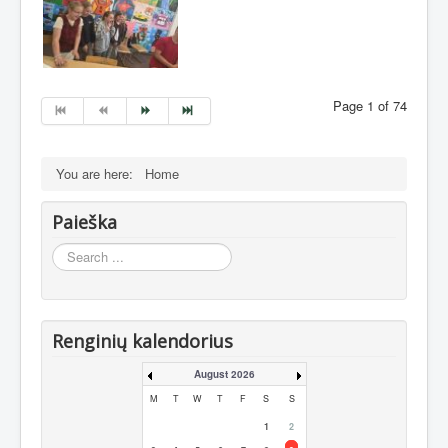
Page 1 of 74
You are here:
Home
Paieška
Search
...
Renginių kalendorius
August 2026
M
T
W
T
F
S
S
1
2