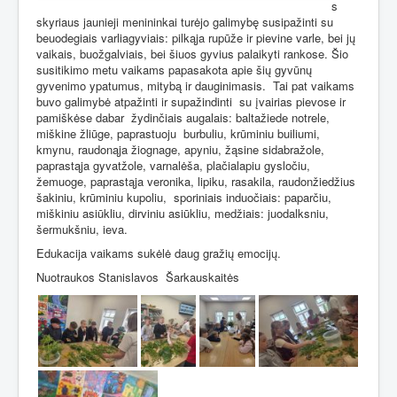
s
skyriaus jaunieji menininkai turėjo galimybę susipažinti su
beuodegiais varliagyviais: pilkąja rupūže ir pievine varle, bei jų
vaikais, buožgalviais, bei šiuos gyvius palaikyti rankose. Šio
susitikimo metu vaikams papasakota apie šių gyvūnų
gyvenimo ypatumus, mitybą ir dauginimasis.
Tai pat vaikams
buvo galimybė atpažinti ir supažindinti
su įvairias pievose ir
pamiškėse dabar
žydinčiais augalais: baltažiede notrele,
miškine žliūge, paprastuoju
burbuliu, krūminiu builiumi,
kmynu, raudonąja žiognage, apyniu, žąsine sidabražole,
paprastąja gyvatžole, varnalėša, plačialapiu gysločiu,
žemuoge, paprastąja veronika, lipiku, rasakila, raudonžiedžius
šakiniu, krūminiu kupoliu,
sporiniais induočiais: paparčiu,
miškiniu asiūkliu, dirviniu asiūkliu, medžiais: juodalksniu,
šermukšniu, ieva.
Edukacija vaikams sukėlė daug gražių emocijų.
Nuotraukos Stanislavos
Šarkauskaitės