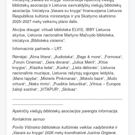
bibliotekų asociacija ir Lietuvos savivaldybių viešųjų bibliotekų
asociacija. Iniciatyva „Vasara su knyga“ finansuojama Lietuvos
Respublikos kultūros ministerijos ir yra Skaitymo skatinimo
2025–2027 metų veiksmų plano dalis.
Akcijos draugai: virtuali biblioteka ELVIS, IBBY Lietuvos
skyrius, Lietuvos nacionalinė Martyno Mažvydo biblioteka,
iniciatyva „Biblioteka visiems“.
Informacinis partneris – LRT.
Rėmėjai:
„Alma littera“,
„Audioteka“,
„Bags & more“
,
„Formosa“
,
„Forum Cinemas“
,
„Gera dovana“
,
„Julius Meinl“
,
„Kitos
knygos“
,
„Klasika ledai“
,
„Kuoka“
,
„Lieta dėlionės“
,
Lietuvos
nacionalinis muziejus
,
Lietuvos rašytojų sąjungos leidykla
,
„Mano tapyba“
,
„Misteris Pinkmanas“
,
„Mokslo bazė“
,
„Muilo
virtuvė“
,
„Nieko rimto“
,
„Puoškis lietuvškai“
,
„Vilnius – Europos
žalioji sostinė“
,
„VITAPUR“
,
„Skilsas“.
____________________________________________________
________________________
Apskričių viešųjų bibliotekų asociacijos parengta informacija.
Kontaktinis asmuo
Povilo Višinskio bibliotekos kultūrinės veiklos vadybininkė ir
„Vasara su knyga“ 2026 metų koordinatorė Justina Grigienė.