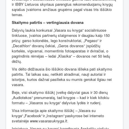
ir IBBY Lietuvos skyriaus parengtus rekomenduojamų knygų
sąrašus įvairioms amžiaus grupėms pagal visas tris iššūkio
temas.
Skaitymo patirtis – vertingiausia dovana
Dalyvių laukia konkursai „Vasara su knyga“ socialiniuose
tinkluose, įvairios partnerių staigmenos ir daugiau kaip 150
prizų: garso kolonėlės, lego konstruktoriai, „Pegaso“ ir
„Decathlon“ dovanų čekiai, „Geros dovanos“ įspūdžių
kortelės, vigvamai, momentinis fotoaparatas ir dviračiai, o
pagrindinis rėmėjas – ledai „Klasika“ – dovanos net 50 ledų
dėžių.
Vis dėlto didžiausia šio iššūkio dovana išlieka pati skaitymo
patirtis. Tai laikas sau, netikėti atradimai, nauji autoriai ir
istorijos, kurios dažnai pasilieka su mumis gerokai ilgiau nei
vasara.
Beje, visi skaitymo iššūkį įveikę dalyviai gaus ir 30 dienų
„Audiotekos“ prenumeratą, tad knygos – kad ir kiek kitokiu
formatu – „Vasaros su knyga“ dalyvius lydės ir rudenį.
Visa informacija apie skaitymo iššūkį – „Vasara su
knyga“ „Facebook“ ir „Instagram“ paskyrose bei interneto
svetainėje
www.vasarasuknyga.lt
.
Iniciatyvą „Vasara su knyga“ koordinuoja Apskričių viešųjų