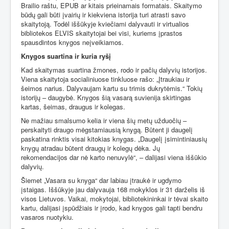
Brailio raštu, EPUB ar kitais prieinamais formatais. Skaitymo
būdų gali būti įvairių ir kiekviena istorija turi atrasti savo
skaitytoją. Todėl iššūkyje kviečiami dalyvauti ir virtualios
bibliotekos ELVIS skaitytojai bei visi, kuriems įprastos
spausdintos knygos neįveikiamos.
Knygos suartina ir kuria ryšį
Kad skaitymas suartina žmones, rodo ir pačių dalyvių istorijos.
Viena skaitytoja socialiniuose tinkluose rašo: „Įtraukiau ir
šeimos narius. Dalyvaujam kartu su trimis dukrytėmis.“ Tokių
istorijų – daugybė. Knygos šią vasarą suvienija skirtingas
kartas, šeimas, draugus ir kolegas.
Ne mažiau smalsumo kelia ir viena šių metų užduočių –
perskaityti draugo mėgstamiausią knygą. Būtent ji daugelį
paskatina rinktis visai kitokias knygas. „Daugelį įsimintiniausių
knygų atradau būtent draugų ir kolegų dėka. Jų
rekomendacijos dar nė karto nenuvylė“, – dalijasi viena iššūkio
dalyvių.
Šiemet „Vasara su knyga“ dar labiau įtraukė ir ugdymo
įstaigas. Iššūkyje jau dalyvauja 168 mokyklos ir 31 darželis iš
visos Lietuvos. Vaikai, mokytojai, bibliotekininkai ir tėvai skaito
kartu, dalijasi įspūdžiais ir įrodo, kad knygos gali tapti bendru
vasaros nuotykiu.