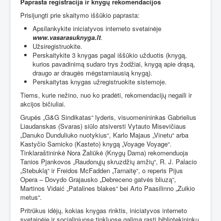
Paprasta registracija ir knygų rekomendacijos
Prisijungti prie skaitymo iššūkio paprasta:
Apsilankykite iniciatyvos interneto svetainėje
www.vasarasuknyga.lt
.
Užsiregistruokite.
Perskaitykite 3 knygas pagal iššūkio užduotis (knygą,
kurios pavadinimą sudaro trys žodžiai, knygą apie drąsą,
draugo ar draugės mėgstamiausią knygą).
Perskaitytas knygas užregistruokite sistemoje.
Tiems, kurie nežino, nuo ko pradėti, rekomendacijų negaili ir
akcijos bičiuliai.
Grupės „G&G Sindikatas“ lyderis, visuomenininkas Gabrielius
Liaudanskas (Svaras) siūlo atsiversti Vytauto Misevičiaus
„Danuko Dunduliuko nuotykius“, Karlo Majaus „Vinetu“ arba
Kastyčio Sarnicko (Kasteto) knygą „Voyage Voyage“.
Tinklaraštininkė Nora Žaliūkė (Knygų Dama) rekomenduoja
Tanios Pjankovos „Raudonųjų skruzdžių amžių“, R. J. Palacio
„Stebuklą“ ir Freidos McFadden „Tarnaitę“, o reperis Pijus
Opera – Dovydo Grajausko „Debreceno gatvės bliuzą“,
Martinos Vidaić „Patalines blakes“ bei Arto Paasilinno „Zuikio
metus“.
Pritrūkus idėjų, kokias knygas rinktis, iniciatyvos interneto
svetainėje ir socialiniuose tinkluose galima rasti bibliotekininkų