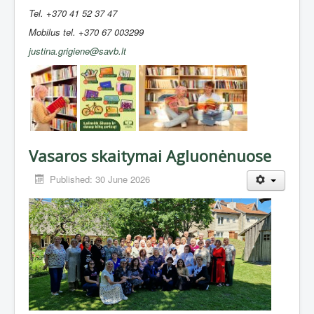
Tel. +370 41 52 37 47
Mobilus tel. +370 67 003299
justina.grigiene@savb.lt
Vasaros skaitymai Agluonėnuose
Published: 30 June 2026