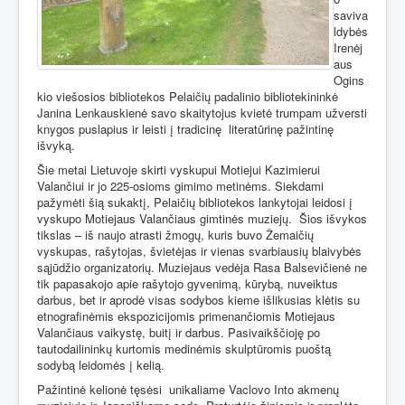
saviva
ldybės
Irenėj
aus
Ogins
kio viešosios bibliotekos Pelaičių padalinio bibliotekininkė
Janina Lenkauskienė savo skaitytojus kvietė trumpam užversti
knygos puslapius ir leisti į tradicinę
literatūrinę pažintinę
išvyką.
Šie metai Lietuvoje skirti vyskupui Motiejui Kazimierui
Valančiui ir jo 225-osioms gimimo metinėms. Siekdami
pažymėti šią sukaktį, Pelaičių bibliotekos lankytojai leidosi į
vyskupo Motiejaus Valančiaus gimtinės muziejų.
Šios išvykos
tikslas – iš naujo atrasti žmogų, kuris buvo Žemaičių
vyskupas, rašytojas, švietėjas ir vienas svarbiausių blaivybės
sąjūdžio organizatorių. Muziejaus vedėja Rasa Balsevičienė ne
tik papasakojo apie rašytojo gyvenimą, kūrybą, nuveiktus
darbus, bet ir aprodė visas sodybos kieme išlikusias klėtis su
etnografinėmis ekspozicijomis primenančiomis Motiejaus
Valančiaus vaikystę, buitį ir darbus. Pasivaikščioję po
tautodailininkų kurtomis medinėmis skulptūromis puoštą
sodybą leidomės į kelią.
Pažintinė kelionė tęsėsi
unikaliame Vaclovo Into akmenų