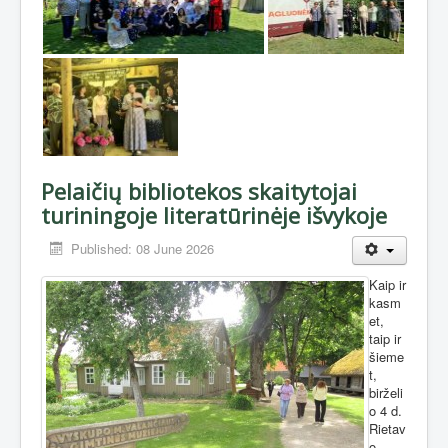
Pelaičių bibliotekos skaitytojai
turiningoje literatūrinėje išvykoje
Published: 08 June 2026
Kaip ir
kasm
et,
taip ir
šieme
t,
birželi
o 4 d.
Rietav
o