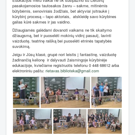
Edukacijos metu vaikai ne tik susipažino su Lietuvių
pasakojamosios tautosakos žanru – sakme, mitinėmis
būtybėmis, senoviniais žodžiais, bet aktyviai įsitraukė į
kūrybinį procesą – tapo aktoriais,
atskleidę savo kūrybines
galias kūrė sakmes ir jas vaidino.
Džiaugiamės galėdami dovanoti vaikams ne tik skaitymo
džiaugsmą, bet ir puoselėti mokinių vidinį pasaulį, lavinti
vaizduotę, teatrinę raišką bei puoselėti etninės tapatybės
suvokimą.
Jeigu ir Jūsų klasė, grupė nori leistis į fantastinę, vaizduotę
žadinančią kelionę
ir dalyvauti žaismingoje kūrybinėje
edukacijoje, kviečiame registruotis telefonu 0 448 68612 arba
elektroniniu paštu:
rietavas.biblioteka@gmail.com