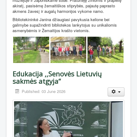
muziejuje ir Japoniškame sode. Praturtėję žiniomis ir praplėtę
akiratį, pasisėmę žemaitiškos stiprybės, pajautę paprasto
akmens žavesį ir augalų harmonijos vykome namo.
Bibliotekininkė Janina džiaugiasi pavykusia kelione bei
galimybe supažindinti bibliotekos lankytojus su unikaliomis
asmenybėmis ir Žemaitijos krašto vietomis.
Edukacija ,,Senovės Lietuvių
sakmės atgyja“
Published: 03 June 2026