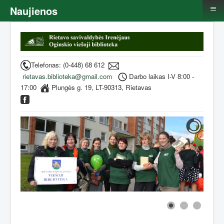
≡
Naujienos
Telefonas: (0-448) 68 612
rietavas.biblioteka@gmail.com
Darbo laikas I-V 8:00 -
17:00
Plungės g. 19, LT-90313, Rietavas