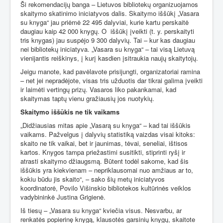
Ši rekomendacijų banga – Lietuvos bibliotekų organizuojamos
skaitymo skatinimo iniciatyvos dalis. Skaitymo iššūkį „Vasara
su knyga“ jau priėmė 22 495 dalyviai, kurie kartu perskaitė
daugiau kaip 42 000 knygų. O
iššūkį įveikti (t. y. perskaityti
tris knygas) jau suspėjo 9 300 dalyvių. Tai – kur kas daugiau
nei bibliotekų iniciatyva. „Vasara su knyga“ – tai visą Lietuvą
vienijantis reiškinys, į kurį kasdien įsitraukia naujų skaitytojų.
Jeigu manote, kad pavėlavote prisijungti, organizatoriai ramina
– net jei nepradėjote, visas tris užduotis dar tikrai galima įveikti
ir laimėti vertingų prizų. Vasaros liko pakankamai, kad
skaitymas taptų vienu gražiausių jos nuotykių.
Skaitymo iššūkis ne tik vaikams
„Didžiausias mitas apie „Vasarą su knyga“ – kad tai iššūkis
vaikams. Pažvelgus į dalyvių statistiką vaizdas visai kitoks:
skaito ne tik vaikai, bet ir jaunimas, tėvai, seneliai, ištisos
kartos. Knygos tampa priežastimi susitikti, stiprinti ryšį ir
atrasti skaitymo džiaugsmą. Būtent todėl sakome, kad šis
iššūkis yra kiekvienam – nepriklausomai nuo amžiaus ar to,
kokiu būdu jis skaito“, – sako šių metų iniciatyvos
koordinatorė, Povilo Višinskio bibliotekos kultūrinės veiklos
vadybininkė Justina Grigienė.
Iš tiesų – „Vasara su knyga“ kviečia visus. Nesvarbu, ar
renkatės popierinę knygą, klausotės garsinių knygų, skaitote