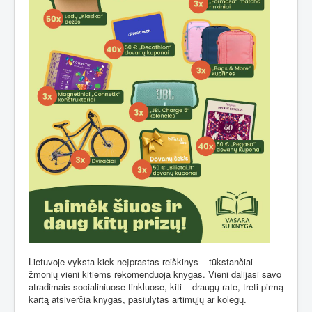
Lietuvoje vyksta kiek neįprastas reiškinys – tūkstančiai
žmonių vieni kitiems rekomenduoja knygas. Vieni dalijasi savo
atradimais socialiniuose tinkluose, kiti – draugų rate, treti pirmą
kartą atsiverčia knygas, pasiūlytas artimųjų ar kolegų.