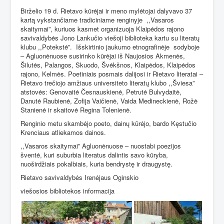
Birželio 19 d. Rietavo kūrėjai ir meno mylėtojai dalyvavo 37
kartą vykstančiame tradiciniame renginyje
,,Vasaros
skaitymai”, kuriuos kasmet organizuoja Klaipėdos rajono
savivaldybės Jono Lankučio viešoji biblioteka kartu su literatų
klubu ,,Potekstė”.
Išskirtinio jaukumo etnografinėje
sodyboje
– Agluonėnuose susirinko kūrėjai iš Naujosios Akmenės,
Šilutės, Palangos, Skuodo, Švėkšnos, Klaipėdos, Klaipėdos
rajono, Kelmės. Poetiniais posmais dalijosi ir Rietavo literatai –
Rietavo trečiojo amžiaus universiteto literatų klubo ,,Šviesa”
atstovės: Genovaitė Česnauskienė, Petrutė Bulvydaitė,
Danutė Raubienė, Zofija Vaičienė, Vaida Medineckienė, Rožė
Stanienė ir skaitovė Regina Tolenienė.
Renginio metu skambėjo poeto, dainų kūrėjo, bardo Kęstučio
Krenciaus atliekamos dainos.
,,Vasaros skaitymai” Agluonėnuose – nuostabi poezijos
šventė, kuri suburbia literatus dalintis savo kūryba,
nuoširdžiais pokalbiais, kuria bendrystę ir draugystę.
Rietavo savivaldybės Irenėjaus Oginskio
viešosios bibliotekos informacija