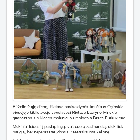
Birželio 2-ąją dieną, Rietavo savivaldybės Irenėjaus Oginskio
viešojoje bibliotekoje svečiavosi Rietavo Lauryno Ivinskio
gimnazijos 1 c klasės mokiniai su mokytoja Birute Butkuviene.
Mokiniai leidosi į paslaptingą, vaizduotę žadinančią, šiek tiek
baugią, bet nepaprastai įdomią ir teatralizuotą kelionę.