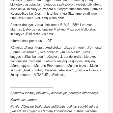
bibliotekų asociacija ir Lietuvos savivaldybių viešųjų bibliotekų
asociacija. Iniciatyva „Vasara su knyga“ finansuojama Lietuvos
Respublikos kultūros ministerijos ir yra Skaitymo skatinimo
2025–2027 metų veiksmų plano dalis.
Akcijos draugai: virtuali biblioteka ELVIS, IBBY Lietuvos
skyrius, Lietuvos nacionalinė Martyno Mažvydo biblioteka,
iniciatyva „Biblioteka visiems“.
Informacinis partneris – LRT.
Rėmėjai:
„Alma littera“,
„Audioteka“,
„Bags & more“
,
„Formosa“
,
„Forum Cinemas“
,
„Gera dovana“
,
„Julius Meinl“
,
„Kitos
knygos“
,
„Klasika ledai“
,
„Kuoka“
,
„Lieta dėlionės“
,
Lietuvos
nacionalinis muziejus
,
Lietuvos rašytojų sąjungos leidykla
,
„Mano tapyba“
,
„Misteris Pinkmanas“
,
„Mokslo bazė“
,
„Muilo
virtuvė“
,
„Nieko rimto“
,
„Puoškis lietuvškai“
,
„Vilnius – Europos
žalioji sostinė“
,
„VITAPUR“
,
„Skilsas“.
____________________________________________________
________________________
Apskričių viešųjų bibliotekų asociacijos parengta informacija.
Kontaktinis asmuo
Povilo Višinskio bibliotekos kultūrinės veiklos vadybininkė ir
„Vasara su knyga“ 2026 metų koordinatorė Justina Grigienė.