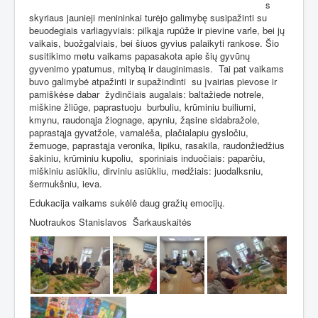
s
skyriaus jaunieji menininkai turėjo galimybę susipažinti su
beuodegiais varliagyviais: pilkąja rupūže ir pievine varle, bei jų
vaikais, buožgalviais, bei šiuos gyvius palaikyti rankose. Šio
susitikimo metu vaikams papasakota apie šių gyvūnų
gyvenimo ypatumus, mitybą ir dauginimasis.
Tai pat vaikams
buvo galimybė atpažinti ir supažindinti
su įvairias pievose ir
pamiškėse dabar
žydinčiais augalais: baltažiede notrele,
miškine žliūge, paprastuoju
burbuliu, krūminiu builiumi,
kmynu, raudonąja žiognage, apyniu, žąsine sidabražole,
paprastąja gyvatžole, varnalėša, plačialapiu gysločiu,
žemuoge, paprastąja veronika, lipiku, rasakila, raudonžiedžius
šakiniu, krūminiu kupoliu,
sporiniais induočiais: paparčiu,
miškiniu asiūkliu, dirviniu asiūkliu, medžiais: juodalksniu,
šermukšniu, ieva.
Edukacija vaikams sukėlė daug gražių emocijų.
Nuotraukos Stanislavos
Šarkauskaitės