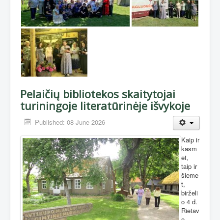
Pelaičių bibliotekos skaitytojai
turiningoje literatūrinėje išvykoje
Published: 08 June 2026
Kaip ir
kasm
et,
taip ir
šieme
t,
birželi
o 4 d.
Rietav
o