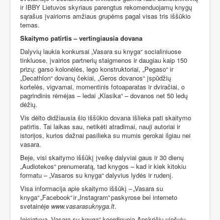
ir IBBY Lietuvos skyriaus parengtus rekomenduojamų knygų
sąrašus įvairioms amžiaus grupėms pagal visas tris iššūkio
temas.
Skaitymo patirtis – vertingiausia dovana
Dalyvių laukia konkursai „Vasara su knyga“ socialiniuose
tinkluose, įvairios partnerių staigmenos ir daugiau kaip 150
prizų: garso kolonėlės, lego konstruktoriai, „Pegaso“ ir
„Decathlon“ dovanų čekiai, „Geros dovanos“ įspūdžių
kortelės, vigvamai, momentinis fotoaparatas ir dviračiai, o
pagrindinis rėmėjas – ledai „Klasika“ – dovanos net 50 ledų
dėžių.
Vis dėlto didžiausia šio iššūkio dovana išlieka pati skaitymo
patirtis. Tai laikas sau, netikėti atradimai, nauji autoriai ir
istorijos, kurios dažnai pasilieka su mumis gerokai ilgiau nei
vasara.
Beje, visi skaitymo iššūkį įveikę dalyviai gaus ir 30 dienų
„Audiotekos“ prenumeratą, tad knygos – kad ir kiek kitokiu
formatu – „Vasaros su knyga“ dalyvius lydės ir rudenį.
Visa informacija apie skaitymo iššūkį – „Vasara su
knyga“ „Facebook“ ir „Instagram“ paskyrose bei interneto
svetainėje
www.vasarasuknyga.lt
.
Iniciatyvą „Vasara su knyga“ koordinuoja Apskričių viešųjų