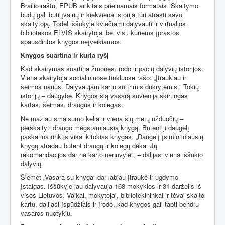
Brailio raštu, EPUB ar kitais prieinamais formatais. Skaitymo
būdų gali būti įvairių ir kiekviena istorija turi atrasti savo
skaitytoją. Todėl iššūkyje kviečiami dalyvauti ir virtualios
bibliotekos ELVIS skaitytojai bei visi, kuriems įprastos
spausdintos knygos neįveikiamos.
Knygos suartina ir kuria ryšį
Kad skaitymas suartina žmones, rodo ir pačių dalyvių istorijos.
Viena skaitytoja socialiniuose tinkluose rašo: „Įtraukiau ir
šeimos narius. Dalyvaujam kartu su trimis dukrytėmis.“ Tokių
istorijų – daugybė. Knygos šią vasarą suvienija skirtingas
kartas, šeimas, draugus ir kolegas.
Ne mažiau smalsumo kelia ir viena šių metų užduočių –
perskaityti draugo mėgstamiausią knygą. Būtent ji daugelį
paskatina rinktis visai kitokias knygas. „Daugelį įsimintiniausių
knygų atradau būtent draugų ir kolegų dėka. Jų
rekomendacijos dar nė karto nenuvylė“, – dalijasi viena iššūkio
dalyvių.
Šiemet „Vasara su knyga“ dar labiau įtraukė ir ugdymo
įstaigas. Iššūkyje jau dalyvauja 168 mokyklos ir 31 darželis iš
visos Lietuvos. Vaikai, mokytojai, bibliotekininkai ir tėvai skaito
kartu, dalijasi įspūdžiais ir įrodo, kad knygos gali tapti bendru
vasaros nuotykiu.