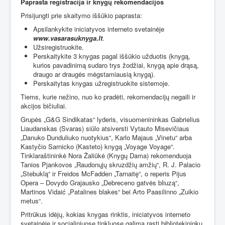
Paprasta registracija ir knygų rekomendacijos
Prisijungti prie skaitymo iššūkio paprasta:
Apsilankykite iniciatyvos interneto svetainėje
www.vasarasuknyga.lt
.
Užsiregistruokite.
Perskaitykite 3 knygas pagal iššūkio užduotis (knygą,
kurios pavadinimą sudaro trys žodžiai, knygą apie drąsą,
draugo ar draugės mėgstamiausią knygą).
Perskaitytas knygas užregistruokite sistemoje.
Tiems, kurie nežino, nuo ko pradėti, rekomendacijų negaili ir
akcijos bičiuliai.
Grupės „G&G Sindikatas“ lyderis, visuomenininkas Gabrielius
Liaudanskas (Svaras) siūlo atsiversti Vytauto Misevičiaus
„Danuko Dunduliuko nuotykius“, Karlo Majaus „Vinetu“ arba
Kastyčio Sarnicko (Kasteto) knygą „Voyage Voyage“.
Tinklaraštininkė Nora Žaliūkė (Knygų Dama) rekomenduoja
Tanios Pjankovos „Raudonųjų skruzdžių amžių“, R. J. Palacio
„Stebuklą“ ir Freidos McFadden „Tarnaitę“, o reperis Pijus
Opera – Dovydo Grajausko „Debreceno gatvės bliuzą“,
Martinos Vidaić „Patalines blakes“ bei Arto Paasilinno „Zuikio
metus“.
Pritrūkus idėjų, kokias knygas rinktis, iniciatyvos interneto
svetainėje ir socialiniuose tinkluose galima rasti bibliotekininkų