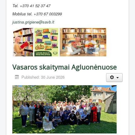
Tel. +370 41 52 37 47
Mobilus tel. +370 67 003299
justina.grigiene@savb.lt
Vasaros skaitymai Agluonėnuose
Published: 30 June 2026