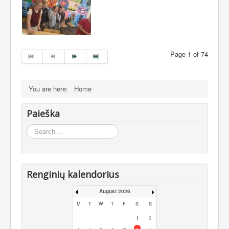
Page 1 of 74
You are here:
Home
Paieška
Search
...
Renginių kalendorius
August 2026
M
T
W
T
F
S
S
1
2