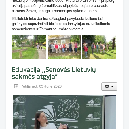
muziejuje ir Japoniškame sode. Praturtėję žiniomis ir praplėtę
akiratį, pasisėmę žemaitiškos stiprybės, pajautę paprasto
akmens žavesį ir augalų harmonijos vykome namo.
Bibliotekininkė Janina džiaugiasi pavykusia kelione bei
galimybe supažindinti bibliotekos lankytojus su unikaliomis
asmenybėmis ir Žemaitijos krašto vietomis.
Edukacija ,,Senovės Lietuvių
sakmės atgyja“
Published: 03 June 2026