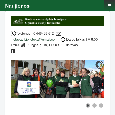
≡
Naujienos
Telefonas: (0-448) 68 612
rietavas.biblioteka@gmail.com
Darbo laikas I-V 8:00 -
17:00
Plungės g. 19, LT-90313, Rietavas