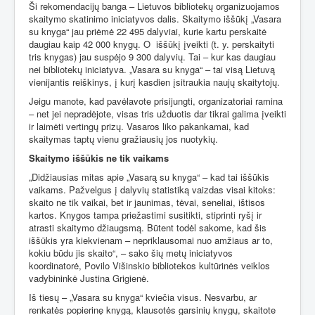
Ši rekomendacijų banga – Lietuvos bibliotekų organizuojamos
skaitymo skatinimo iniciatyvos dalis. Skaitymo iššūkį „Vasara
su knyga“ jau priėmė 22 495 dalyviai, kurie kartu perskaitė
daugiau kaip 42 000 knygų. O
iššūkį įveikti (t. y. perskaityti
tris knygas) jau suspėjo 9 300 dalyvių. Tai – kur kas daugiau
nei bibliotekų iniciatyva. „Vasara su knyga“ – tai visą Lietuvą
vienijantis reiškinys, į kurį kasdien įsitraukia naujų skaitytojų.
Jeigu manote, kad pavėlavote prisijungti, organizatoriai ramina
– net jei nepradėjote, visas tris užduotis dar tikrai galima įveikti
ir laimėti vertingų prizų. Vasaros liko pakankamai, kad
skaitymas taptų vienu gražiausių jos nuotykių.
Skaitymo iššūkis ne tik vaikams
„Didžiausias mitas apie „Vasarą su knyga“ – kad tai iššūkis
vaikams. Pažvelgus į dalyvių statistiką vaizdas visai kitoks:
skaito ne tik vaikai, bet ir jaunimas, tėvai, seneliai, ištisos
kartos. Knygos tampa priežastimi susitikti, stiprinti ryšį ir
atrasti skaitymo džiaugsmą. Būtent todėl sakome, kad šis
iššūkis yra kiekvienam – nepriklausomai nuo amžiaus ar to,
kokiu būdu jis skaito“, – sako šių metų iniciatyvos
koordinatorė, Povilo Višinskio bibliotekos kultūrinės veiklos
vadybininkė Justina Grigienė.
Iš tiesų – „Vasara su knyga“ kviečia visus. Nesvarbu, ar
renkatės popierinę knygą, klausotės garsinių knygų, skaitote