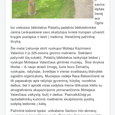
saviva
ldybės
Irenėj
aus
Ogins
kio viešosios bibliotekos Pelaičių padalinio bibliotekininkė
Janina Lenkauskienė savo skaitytojus kvietė trumpam užversti
knygos puslapius ir leisti į tradicinę
literatūrinę pažintinę
išvyką.
Šie metai Lietuvoje skirti vyskupui Motiejui Kazimierui
Valančiui ir jo 225-osioms gimimo metinėms. Siekdami
pažymėti šią sukaktį, Pelaičių bibliotekos lankytojai leidosi į
vyskupo Motiejaus Valančiaus gimtinės muziejų.
Šios išvykos
tikslas – iš naujo atrasti žmogų, kuris buvo Žemaičių
vyskupas, rašytojas, švietėjas ir vienas svarbiausių blaivybės
sąjūdžio organizatorių. Muziejaus vedėja Rasa Balsevičienė ne
tik papasakojo apie rašytojo gyvenimą, kūrybą, nuveiktus
darbus, bet ir aprodė visas sodybos kieme išlikusias klėtis su
etnografinėmis ekspozicijomis primenančiomis Motiejaus
Valančiaus vaikystę, buitį ir darbus. Pasivaikščioję po
tautodailininkų kurtomis medinėmis skulptūromis puoštą
sodybą leidomės į kelią.
Pažintinė kelionė tęsėsi
unikaliame Vaclovo Into akmenų