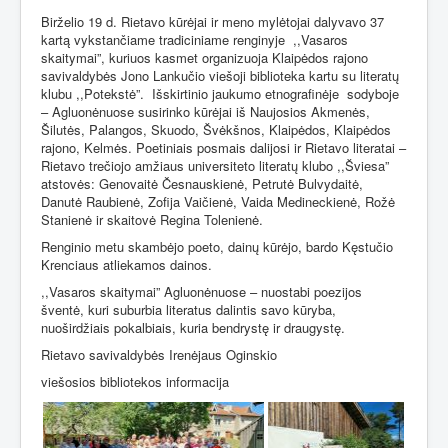
Birželio 19 d. Rietavo kūrėjai ir meno mylėtojai dalyvavo 37
kartą vykstančiame tradiciniame renginyje
,,Vasaros
skaitymai”, kuriuos kasmet organizuoja Klaipėdos rajono
savivaldybės Jono Lankučio viešoji biblioteka kartu su literatų
klubu ,,Potekstė”.
Išskirtinio jaukumo etnografinėje
sodyboje
– Agluonėnuose susirinko kūrėjai iš Naujosios Akmenės,
Šilutės, Palangos, Skuodo, Švėkšnos, Klaipėdos, Klaipėdos
rajono, Kelmės. Poetiniais posmais dalijosi ir Rietavo literatai –
Rietavo trečiojo amžiaus universiteto literatų klubo ,,Šviesa”
atstovės: Genovaitė Česnauskienė, Petrutė Bulvydaitė,
Danutė Raubienė, Zofija Vaičienė, Vaida Medineckienė, Rožė
Stanienė ir skaitovė Regina Tolenienė.
Renginio metu skambėjo poeto, dainų kūrėjo, bardo Kęstučio
Krenciaus atliekamos dainos.
,,Vasaros skaitymai” Agluonėnuose – nuostabi poezijos
šventė, kuri suburbia literatus dalintis savo kūryba,
nuoširdžiais pokalbiais, kuria bendrystę ir draugystę.
Rietavo savivaldybės Irenėjaus Oginskio
viešosios bibliotekos informacija