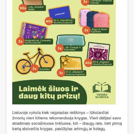
Lietuvoje vyksta kiek neįprastas reiškinys – tūkstančiai
žmonių vieni kitiems rekomenduoja knygas. Vieni dalijasi savo
atradimais socialiniuose tinkluose, kiti – draugų rate, treti pirmą
kartą atsiverčia knygas, pasiūlytas artimųjų ar kolegų.