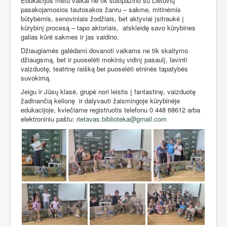
Edukacijos metu vaikai ne tik susipažino su Lietuvių
pasakojamosios tautosakos žanru – sakme, mitinėmis
būtybėmis, senoviniais žodžiais, bet aktyviai įsitraukė į
kūrybinį procesą – tapo aktoriais,
atskleidę savo kūrybines
galias kūrė sakmes ir jas vaidino.
Džiaugiamės galėdami dovanoti vaikams ne tik skaitymo
džiaugsmą, bet ir puoselėti mokinių vidinį pasaulį, lavinti
vaizduotę, teatrinę raišką bei puoselėti etninės tapatybės
suvokimą.
Jeigu ir Jūsų klasė, grupė nori leistis į fantastinę, vaizduotę
žadinančią kelionę
ir dalyvauti žaismingoje kūrybinėje
edukacijoje, kviečiame registruotis telefonu 0 448 68612 arba
elektroniniu paštu:
rietavas.biblioteka@gmail.com