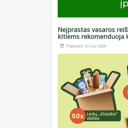
Neįprastas vasaros reiš
kitiems rekomenduoja 
Published: 23 July 2026