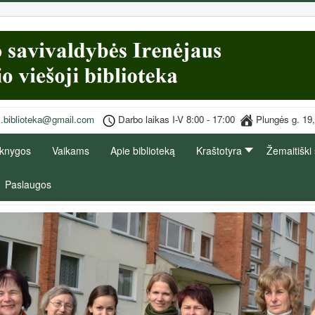
s.biblioteka@gmail.com
Darbo laikas I-V 8:00 - 17:00
Plungės g
 knygos
Vaikams
Apie biblioteką
Kraštotyra
Žemaitiški
Paslaugos