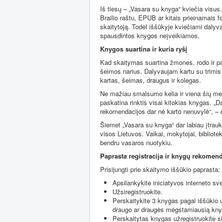
Iš tiesų – „Vasara su knyga“ kviečia visus
Brailio raštu, EPUB ar kitais prieinamais fo
skaitytoją. Todėl iššūkyje kviečiami dalyvau
spausdintos knygos neįveikiamos.
Knygos suartina ir kuria ryšį
Kad skaitymas suartina žmones, rodo ir pači
šeimos narius. Dalyvaujam kartu su trimis 
kartas, šeimas, draugus ir kolegas.
Ne mažiau smalsumo kelia ir viena šių met
paskatina rinktis visai kitokias knygas. „D
rekomendacijos dar nė karto nenuvylė“, – d
Šiemet „Vasara su knyga“ dar labiau įtrauk
visos Lietuvos. Vaikai, mokytojai, biblioteki
bendru vasaros nuotykiu.
Paprasta registracija ir knygų rekomen
Prisijungti prie skaitymo iššūkio paprasta:
Apsilankykite iniciatyvos interneto sv
Užsiregistruokite.
Perskaitykite 3 knygas pagal iššūkio 
draugo ar draugės mėgstamiausią kny
Perskaitytas knygas užregistruokite s