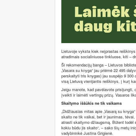
Lietuvoje vyksta kiek neįprastas reiškinys
atradimais socialiniuose tinkluose, kiti – d
Ši rekomendacijų banga – Lietuvos bibliot
„Vasara su knyga“ jau priėmė 22 495 dalyvi
perskaityti tris knygas) jau suspėjo 9 300 
visą Lietuvą vienijantis reiškinys, į kurį ka
Jeigu manote, kad pavėlavote prisijungti, or
įveikti ir laimėti vertingų prizų. Vasaros 
Skaitymo iššūkis ne tik vaikams
„Didžiausias mitas apie „Vasarą su knyga“ 
skaito ne tik vaikai, bet ir jaunimas, tėvai,
atrasti skaitymo džiaugsmą. Būtent todėl 
kokiu būdu jis skaito“, – sako šių metų ini
vadybininkė Justina Grigienė.