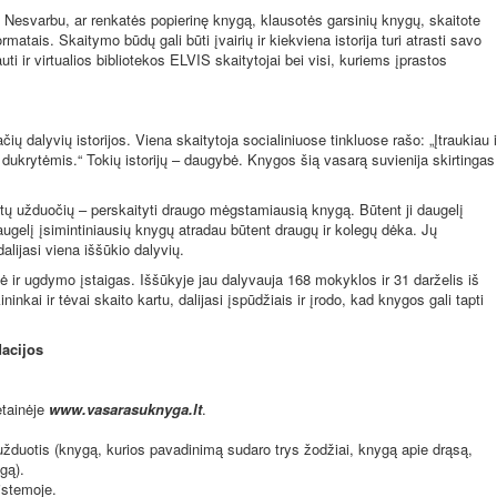
. Nesvarbu, ar renkatės popierinę knygą, klausotės garsinių knygų, skaitote
rmatais. Skaitymo būdų gali būti įvairių ir kiekviena istorija turi atrasti savo
ti ir virtualios bibliotekos ELVIS skaitytojai bei visi, kuriems įprastos
ų dalyvių istorijos. Viena skaitytoja socialiniuose tinkluose rašo: „Įtraukiau i
dukrytėmis.“ Tokių istorijų – daugybė. Knygos šią vasarą suvienija skirtingas
ų užduočių – perskaityti draugo mėgstamiausią knygą. Būtent ji daugelį
augelį įsimintiniausių knygų atradau būtent draugų ir kolegų dėka. Jų
alijasi viena iššūkio dalyvių.
ė ir ugdymo įstaigas. Iššūkyje jau dalyvauja 168 mokyklos ir 31 darželis iš
ninkai ir tėvai skaito kartu, dalijasi įspūdžiais ir įrodo, kad knygos gali tapti
dacijos
etainėje
www.vasarasuknyga.lt
.
užduotis (knygą, kurios pavadinimą sudaro trys žodžiai, knygą apie drąsą,
gą).
istemoje.