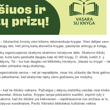
 – tūkstančiai žmonių vieni kitiems rekomenduoja knygas. Vieni dalijasi savo
raugų rate, treti pirmą kartą atsiverčia knygas, pasiūlytas artimųjų ar kolegų.
ekų organizuojamos skaitymo skatinimo iniciatyvos dalis. Skaitymo iššūkį
ai, kurie kartu perskaitė daugiau kaip 42 000 knygų. O
iššūkį įveikti (t. y.
dalyvių. Tai – kur kas daugiau nei bibliotekų iniciatyva. „Vasara su knyga“ – ta
sdien įsitraukia naujų skaitytojų.
ganizatoriai ramina – net jei nepradėjote, visas tris užduotis dar tikrai galima
liko pakankamai, kad skaitymas taptų vienu gražiausių jos nuotykių.
– kad tai iššūkis vaikams. Pažvelgus į dalyvių statistiką vaizdas visai kitoks
 seneliai, ištisos kartos. Knygos tampa priežastimi susitikti, stiprinti ryšį ir
sakome, kad šis iššūkis yra kiekvienam – nepriklausomai nuo amžiaus ar to,
ciatyvos koordinatorė, Povilo Višinskio bibliotekos kultūrinės veiklos