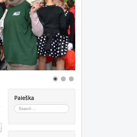
Paieška
Search
...