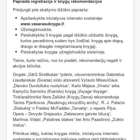
Paprasta registracija ir knygų rekomendacijos
Prisijungti prie skaitymo iššūkio paprasta:
Apsilankykite iniciatyvos interneto svetainėje
www.vasarasuknyga.lt
.
Užsiregistruokite.
Perskaitykite 3 knygas pagal iššūkio užduotis (knygą,
kurios pavadinimą sudaro trys žodžiai, knygą apie drąsą,
draugo ar draugės mėgstamiausią knygą).
Perskaitytas knygas užregistruokite sistemoje.
Tiems, kurie nežino, nuo ko pradėti, rekomendacijų negaili ir
akcijos bičiuliai.
Grupės „G&G Sindikatas“ lyderis, visuomenininkas Gabrielius
Liaudanskas (Svaras) siūlo atsiversti Vytauto Misevičiaus
„Danuko Dunduliuko nuotykius“, Karlo Majaus „Vinetu“ arba
Kastyčio Sarnicko (Kasteto) knygą „Voyage Voyage“.
Tinklaraštininkė Nora Žaliūkė (Knygų Dama) rekomenduoja
Tanios Pjankovos „Raudonųjų skruzdžių amžių“, R. J. Palacio
„Stebuklą“ ir Freidos McFadden „Tarnaitę“, o reperis Pijus
Opera – Dovydo Grajausko „Debreceno gatvės bliuzą“,
Martinos Vidaić „Patalines blakes“ bei Arto Paasilinno „Zuikio
metus“.
Pritrūkus idėjų, kokias knygas rinktis, iniciatyvos interneto
svetainėje ir socialiniuose tinkluose galima rasti bibliotekininkų