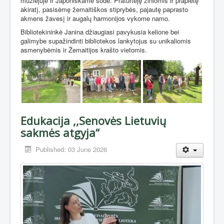
muziejuje ir Japoniškame sode. Praturtėję žiniomis ir praplėtę
akiratį, pasisėmę žemaitiškos stiprybės, pajautę paprasto
akmens žavesį ir augalų harmonijos vykome namo.
Bibliotekininkė Janina džiaugiasi pavykusia kelione bei
galimybe supažindinti bibliotekos lankytojus su unikaliomis
asmenybėmis ir Žemaitijos krašto vietomis.
Edukacija ,,Senovės Lietuvių
sakmės atgyja“
Published: 03 June 2026