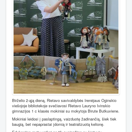
Birželio 2-ąją dieną, Rietavo savivaldybės Irenėjaus Oginskio
viešojoje bibliotekoje svečiavosi Rietavo Lauryno Ivinskio
gimnazijos 1 c klasės mokiniai su mokytoja Birute Butkuviene.
Mokiniai leidosi į paslaptingą, vaizduotę žadinančią, šiek tiek
baugią, bet nepaprastai įdomią ir teatralizuotą kelionę.