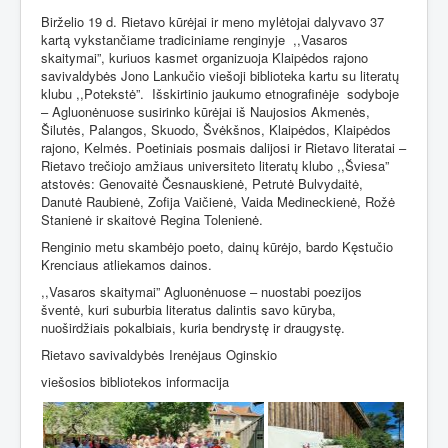
Birželio 19 d. Rietavo kūrėjai ir meno mylėtojai dalyvavo 37
kartą vykstančiame tradiciniame renginyje
,,Vasaros
skaitymai”, kuriuos kasmet organizuoja Klaipėdos rajono
savivaldybės Jono Lankučio viešoji biblioteka kartu su literatų
klubu ,,Potekstė”.
Išskirtinio jaukumo etnografinėje
sodyboje
– Agluonėnuose susirinko kūrėjai iš Naujosios Akmenės,
Šilutės, Palangos, Skuodo, Švėkšnos, Klaipėdos, Klaipėdos
rajono, Kelmės. Poetiniais posmais dalijosi ir Rietavo literatai –
Rietavo trečiojo amžiaus universiteto literatų klubo ,,Šviesa”
atstovės: Genovaitė Česnauskienė, Petrutė Bulvydaitė,
Danutė Raubienė, Zofija Vaičienė, Vaida Medineckienė, Rožė
Stanienė ir skaitovė Regina Tolenienė.
Renginio metu skambėjo poeto, dainų kūrėjo, bardo Kęstučio
Krenciaus atliekamos dainos.
,,Vasaros skaitymai” Agluonėnuose – nuostabi poezijos
šventė, kuri suburbia literatus dalintis savo kūryba,
nuoširdžiais pokalbiais, kuria bendrystę ir draugystę.
Rietavo savivaldybės Irenėjaus Oginskio
viešosios bibliotekos informacija