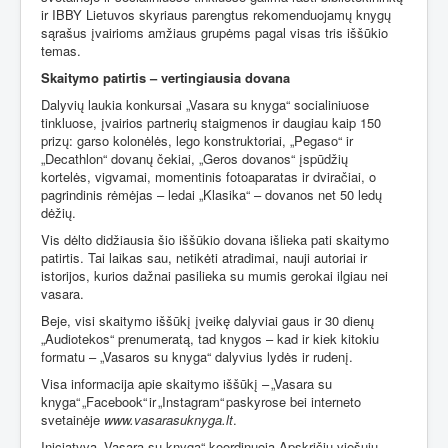
ir IBBY Lietuvos skyriaus parengtus rekomenduojamų knygų
sąrašus įvairioms amžiaus grupėms pagal visas tris iššūkio
temas.
Skaitymo patirtis – vertingiausia dovana
Dalyvių laukia konkursai „Vasara su knyga“ socialiniuose
tinkluose, įvairios partnerių staigmenos ir daugiau kaip 150
prizų: garso kolonėlės, lego konstruktoriai, „Pegaso“ ir
„Decathlon“ dovanų čekiai, „Geros dovanos“ įspūdžių
kortelės, vigvamai, momentinis fotoaparatas ir dviračiai, o
pagrindinis rėmėjas – ledai „Klasika“ – dovanos net 50 ledų
dėžių.
Vis dėlto didžiausia šio iššūkio dovana išlieka pati skaitymo
patirtis. Tai laikas sau, netikėti atradimai, nauji autoriai ir
istorijos, kurios dažnai pasilieka su mumis gerokai ilgiau nei
vasara.
Beje, visi skaitymo iššūkį įveikę dalyviai gaus ir 30 dienų
„Audiotekos“ prenumeratą, tad knygos – kad ir kiek kitokiu
formatu – „Vasaros su knyga“ dalyvius lydės ir rudenį.
Visa informacija apie skaitymo iššūkį – „Vasara su
knyga“ „Facebook“ ir „Instagram“ paskyrose bei interneto
svetainėje
www.vasarasuknyga.lt
.
Iniciatyvą „Vasara su knyga“ koordinuoja Apskričių viešųjų