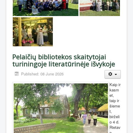
Pelaičių bibliotekos skaitytojai
turiningoje literatūrinėje išvykoje
Published: 08 June 2026
Kaip ir
kasm
et,
taip ir
šieme
t,
birželi
o 4 d.
Rietav
o