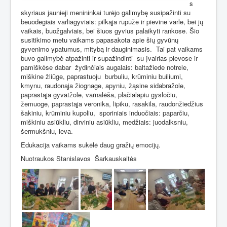
s
skyriaus jaunieji menininkai turėjo galimybę susipažinti su
beuodegiais varliagyviais: pilkąja rupūže ir pievine varle, bei jų
vaikais, buožgalviais, bei šiuos gyvius palaikyti rankose. Šio
susitikimo metu vaikams papasakota apie šių gyvūnų
gyvenimo ypatumus, mitybą ir dauginimasis.
Tai pat vaikams
buvo galimybė atpažinti ir supažindinti
su įvairias pievose ir
pamiškėse dabar
žydinčiais augalais: baltažiede notrele,
miškine žliūge, paprastuoju
burbuliu, krūminiu builiumi,
kmynu, raudonąja žiognage, apyniu, žąsine sidabražole,
paprastąja gyvatžole, varnalėša, plačialapiu gysločiu,
žemuoge, paprastąja veronika, lipiku, rasakila, raudonžiedžius
šakiniu, krūminiu kupoliu,
sporiniais induočiais: paparčiu,
miškiniu asiūkliu, dirviniu asiūkliu, medžiais: juodalksniu,
šermukšniu, ieva.
Edukacija vaikams sukėlė daug gražių emocijų.
Nuotraukos Stanislavos
Šarkauskaitės