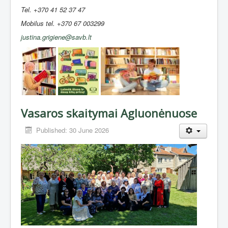
Tel. +370 41 52 37 47
Mobilus tel. +370 67 003299
justina.grigiene@savb.lt
Vasaros skaitymai Agluonėnuose
Published: 30 June 2026