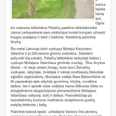
saviva
ldybės
Irenėj
aus
Ogins
kio viešosios bibliotekos Pelaičių padalinio bibliotekininkė
Janina Lenkauskienė savo skaitytojus kvietė trumpam užversti
knygos puslapius ir leisti į tradicinę
literatūrinę pažintinę
išvyką.
Šie metai Lietuvoje skirti vyskupui Motiejui Kazimierui
Valančiui ir jo 225-osioms gimimo metinėms. Siekdami
pažymėti šią sukaktį, Pelaičių bibliotekos lankytojai leidosi į
vyskupo Motiejaus Valančiaus gimtinės muziejų.
Šios išvykos
tikslas – iš naujo atrasti žmogų, kuris buvo Žemaičių
vyskupas, rašytojas, švietėjas ir vienas svarbiausių blaivybės
sąjūdžio organizatorių. Muziejaus vedėja Rasa Balsevičienė ne
tik papasakojo apie rašytojo gyvenimą, kūrybą, nuveiktus
darbus, bet ir aprodė visas sodybos kieme išlikusias klėtis su
etnografinėmis ekspozicijomis primenančiomis Motiejaus
Valančiaus vaikystę, buitį ir darbus. Pasivaikščioję po
tautodailininkų kurtomis medinėmis skulptūromis puoštą
sodybą leidomės į kelią.
Pažintinė kelionė tęsėsi
unikaliame Vaclovo Into akmenų