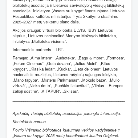
bibliotekų asociacija ir Lietuvos savivaldybių viešųjų bibliotekų
asociacija. Iniciatyva „Vasara su knyga“ finansuojama Lietuvos
Respublikos kultūros ministerijos ir yra Skaitymo skatinimo
2025–2027 metų veiksmų plano dalis.
Akcijos draugai: virtuali biblioteka ELVIS, IBBY Lietuvos
skyrius, Lietuvos nacionalinė Martyno Mažvydo biblioteka,
iniciatyva „Biblioteka visiems“.
Informacinis partneris – LRT.
Rėmėjai:
„Alma littera“,
„Audioteka“,
„Bags & more“
,
„Formosa“
,
„Forum Cinemas“
,
„Gera dovana“
,
„Julius Meinl“
,
„Kitos
knygos“
,
„Klasika ledai“
,
„Kuoka“
,
„Lieta dėlionės“
,
Lietuvos
nacionalinis muziejus
,
Lietuvos rašytojų sąjungos leidykla
,
„Mano tapyba“
,
„Misteris Pinkmanas“
,
„Mokslo bazė“
,
„Muilo
virtuvė“
,
„Nieko rimto“
,
„Puoškis lietuvškai“
,
„Vilnius – Europos
žalioji sostinė“
,
„VITAPUR“
,
„Skilsas“.
____________________________________________________
________________________
Apskričių viešųjų bibliotekų asociacijos parengta informacija.
Kontaktinis asmuo
Povilo Višinskio bibliotekos kultūrinės veiklos vadybininkė ir
„Vasara su knyga“ 2026 metų koordinatorė Justina Grigienė.