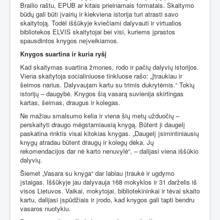
Brailio raštu, EPUB ar kitais prieinamais formatais. Skaitymo
būdų gali būti įvairių ir kiekviena istorija turi atrasti savo
skaitytoją. Todėl iššūkyje kviečiami dalyvauti ir virtualios
bibliotekos ELVIS skaitytojai bei visi, kuriems įprastos
spausdintos knygos neįveikiamos.
Knygos suartina ir kuria ryšį
Kad skaitymas suartina žmones, rodo ir pačių dalyvių istorijos.
Viena skaitytoja socialiniuose tinkluose rašo: „Įtraukiau ir
šeimos narius. Dalyvaujam kartu su trimis dukrytėmis.“ Tokių
istorijų – daugybė. Knygos šią vasarą suvienija skirtingas
kartas, šeimas, draugus ir kolegas.
Ne mažiau smalsumo kelia ir viena šių metų užduočių –
perskaityti draugo mėgstamiausią knygą. Būtent ji daugelį
paskatina rinktis visai kitokias knygas. „Daugelį įsimintiniausių
knygų atradau būtent draugų ir kolegų dėka. Jų
rekomendacijos dar nė karto nenuvylė“, – dalijasi viena iššūkio
dalyvių.
Šiemet „Vasara su knyga“ dar labiau įtraukė ir ugdymo
įstaigas. Iššūkyje jau dalyvauja 168 mokyklos ir 31 darželis iš
visos Lietuvos. Vaikai, mokytojai, bibliotekininkai ir tėvai skaito
kartu, dalijasi įspūdžiais ir įrodo, kad knygos gali tapti bendru
vasaros nuotykiu.