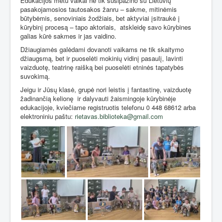
Edukacijos metu vaikai ne tik susipažino su Lietuvių
pasakojamosios tautosakos žanru – sakme, mitinėmis
būtybėmis, senoviniais žodžiais, bet aktyviai įsitraukė į
kūrybinį procesą – tapo aktoriais,
atskleidę savo kūrybines
galias kūrė sakmes ir jas vaidino.
Džiaugiamės galėdami dovanoti vaikams ne tik skaitymo
džiaugsmą, bet ir puoselėti mokinių vidinį pasaulį, lavinti
vaizduotę, teatrinę raišką bei puoselėti etninės tapatybės
suvokimą.
Jeigu ir Jūsų klasė, grupė nori leistis į fantastinę, vaizduotę
žadinančią kelionę
ir dalyvauti žaismingoje kūrybinėje
edukacijoje, kviečiame registruotis telefonu 0 448 68612 arba
elektroniniu paštu:
rietavas.biblioteka@gmail.com