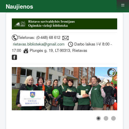
≡
Naujienos
Telefonas: (0-448) 68 612
rietavas.biblioteka@gmail.com
Darbo laikas I-V 8:00 -
17:00
Plungės g. 19, LT-90313, Rietavas