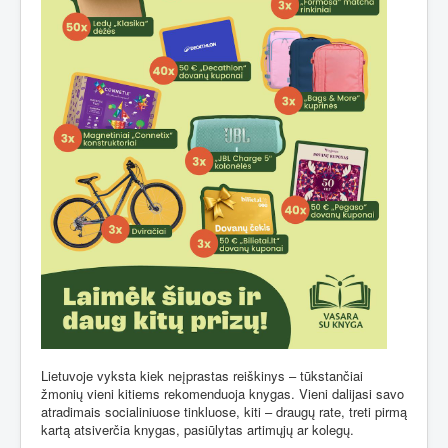
Lietuvoje vyksta kiek neįprastas reiškinys – tūkstančiai
žmonių vieni kitiems rekomenduoja knygas. Vieni dalijasi savo
atradimais socialiniuose tinkluose, kiti – draugų rate, treti pirmą
kartą atsiverčia knygas, pasiūlytas artimųjų ar kolegų.