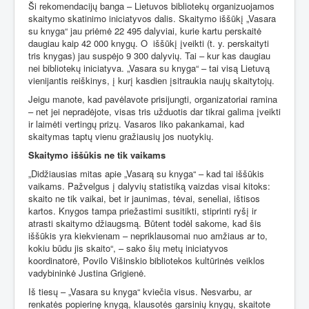
Ši rekomendacijų banga – Lietuvos bibliotekų organizuojamos
skaitymo skatinimo iniciatyvos dalis. Skaitymo iššūkį „Vasara
su knyga“ jau priėmė 22 495 dalyviai, kurie kartu perskaitė
daugiau kaip 42 000 knygų. O
iššūkį įveikti (t. y. perskaityti
tris knygas) jau suspėjo 9 300 dalyvių. Tai – kur kas daugiau
nei bibliotekų iniciatyva. „Vasara su knyga“ – tai visą Lietuvą
vienijantis reiškinys, į kurį kasdien įsitraukia naujų skaitytojų.
Jeigu manote, kad pavėlavote prisijungti, organizatoriai ramina
– net jei nepradėjote, visas tris užduotis dar tikrai galima įveikti
ir laimėti vertingų prizų. Vasaros liko pakankamai, kad
skaitymas taptų vienu gražiausių jos nuotykių.
Skaitymo iššūkis ne tik vaikams
„Didžiausias mitas apie „Vasarą su knyga“ – kad tai iššūkis
vaikams. Pažvelgus į dalyvių statistiką vaizdas visai kitoks:
skaito ne tik vaikai, bet ir jaunimas, tėvai, seneliai, ištisos
kartos. Knygos tampa priežastimi susitikti, stiprinti ryšį ir
atrasti skaitymo džiaugsmą. Būtent todėl sakome, kad šis
iššūkis yra kiekvienam – nepriklausomai nuo amžiaus ar to,
kokiu būdu jis skaito“, – sako šių metų iniciatyvos
koordinatorė, Povilo Višinskio bibliotekos kultūrinės veiklos
vadybininkė Justina Grigienė.
Iš tiesų – „Vasara su knyga“ kviečia visus. Nesvarbu, ar
renkatės popierinę knygą, klausotės garsinių knygų, skaitote