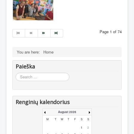
Page 1 of 74
You are here:
Home
Paieška
Search
...
Renginių kalendorius
August 2026
M
T
W
T
F
S
S
1
2