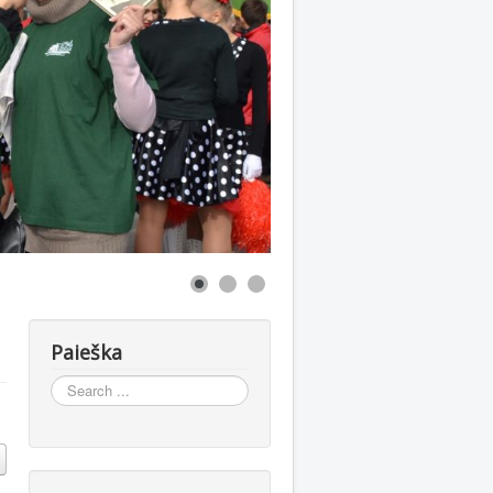
Paieška
Search
...