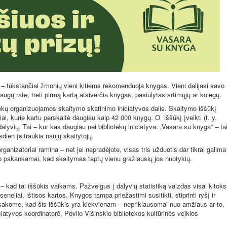
 – tūkstančiai žmonių vieni kitiems rekomenduoja knygas. Vieni dalijasi savo
raugų rate, treti pirmą kartą atsiverčia knygas, pasiūlytas artimųjų ar kolegų.
ekų organizuojamos skaitymo skatinimo iniciatyvos dalis. Skaitymo iššūkį
ai, kurie kartu perskaitė daugiau kaip 42 000 knygų. O
iššūkį įveikti (t. y.
dalyvių. Tai – kur kas daugiau nei bibliotekų iniciatyva. „Vasara su knyga“ – ta
sdien įsitraukia naujų skaitytojų.
ganizatoriai ramina – net jei nepradėjote, visas tris užduotis dar tikrai galima
liko pakankamai, kad skaitymas taptų vienu gražiausių jos nuotykių.
– kad tai iššūkis vaikams. Pažvelgus į dalyvių statistiką vaizdas visai kitoks
 seneliai, ištisos kartos. Knygos tampa priežastimi susitikti, stiprinti ryšį ir
sakome, kad šis iššūkis yra kiekvienam – nepriklausomai nuo amžiaus ar to,
ciatyvos koordinatorė, Povilo Višinskio bibliotekos kultūrinės veiklos