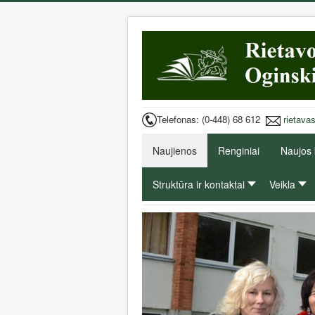
Telefonas: (0-448) 68 612
rietava
Naujienos
Renginiai
Naujos
Struktūra ir kontaktai
Veikla