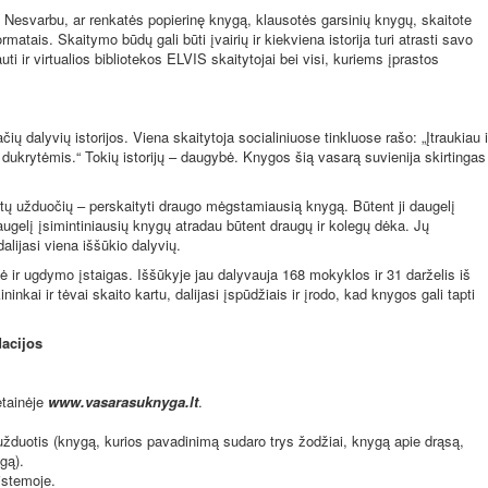
. Nesvarbu, ar renkatės popierinę knygą, klausotės garsinių knygų, skaitote
rmatais. Skaitymo būdų gali būti įvairių ir kiekviena istorija turi atrasti savo
ti ir virtualios bibliotekos ELVIS skaitytojai bei visi, kuriems įprastos
ų dalyvių istorijos. Viena skaitytoja socialiniuose tinkluose rašo: „Įtraukiau i
dukrytėmis.“ Tokių istorijų – daugybė. Knygos šią vasarą suvienija skirtingas
ų užduočių – perskaityti draugo mėgstamiausią knygą. Būtent ji daugelį
augelį įsimintiniausių knygų atradau būtent draugų ir kolegų dėka. Jų
alijasi viena iššūkio dalyvių.
ė ir ugdymo įstaigas. Iššūkyje jau dalyvauja 168 mokyklos ir 31 darželis iš
ninkai ir tėvai skaito kartu, dalijasi įspūdžiais ir įrodo, kad knygos gali tapti
dacijos
etainėje
www.vasarasuknyga.lt
.
užduotis (knygą, kurios pavadinimą sudaro trys žodžiai, knygą apie drąsą,
gą).
istemoje.