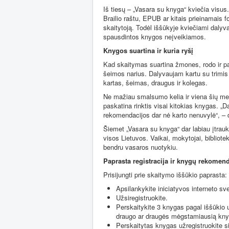
Iš tiesų – „Vasara su knyga“ kviečia visus
Brailio raštu, EPUB ar kitais prieinamais fo
skaitytoją. Todėl iššūkyje kviečiami dalyvau
spausdintos knygos neįveikiamos.
Knygos suartina ir kuria ryšį
Kad skaitymas suartina žmones, rodo ir pači
šeimos narius. Dalyvaujam kartu su trimis 
kartas, šeimas, draugus ir kolegas.
Ne mažiau smalsumo kelia ir viena šių met
paskatina rinktis visai kitokias knygas. „D
rekomendacijos dar nė karto nenuvylė“, – d
Šiemet „Vasara su knyga“ dar labiau įtrauk
visos Lietuvos. Vaikai, mokytojai, biblioteki
bendru vasaros nuotykiu.
Paprasta registracija ir knygų rekomen
Prisijungti prie skaitymo iššūkio paprasta:
Apsilankykite iniciatyvos interneto sv
Užsiregistruokite.
Perskaitykite 3 knygas pagal iššūkio 
draugo ar draugės mėgstamiausią kny
Perskaitytas knygas užregistruokite s