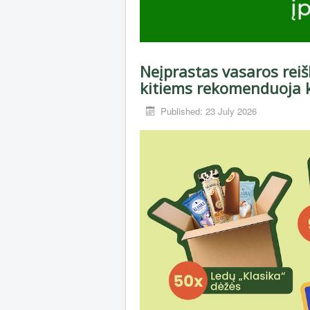
Neįprastas vasaros reiš
kitiems rekomenduoja 
Published: 23 July 2026