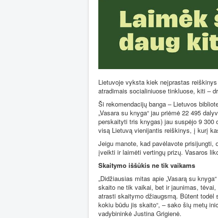
Lietuvoje vyksta kiek neįprastas reiškinys
atradimais socialiniuose tinkluose, kiti – d
Ši rekomendacijų banga – Lietuvos bibliot
„Vasara su knyga“ jau priėmė 22 495 dalyvi
perskaityti tris knygas) jau suspėjo 9 300 
visą Lietuvą vienijantis reiškinys, į kurį ka
Jeigu manote, kad pavėlavote prisijungti, or
įveikti ir laimėti vertingų prizų. Vasaros 
Skaitymo iššūkis ne tik vaikams
„Didžiausias mitas apie „Vasarą su knyga“ 
skaito ne tik vaikai, bet ir jaunimas, tėvai,
atrasti skaitymo džiaugsmą. Būtent todėl 
kokiu būdu jis skaito“, – sako šių metų ini
vadybininkė Justina Grigienė.