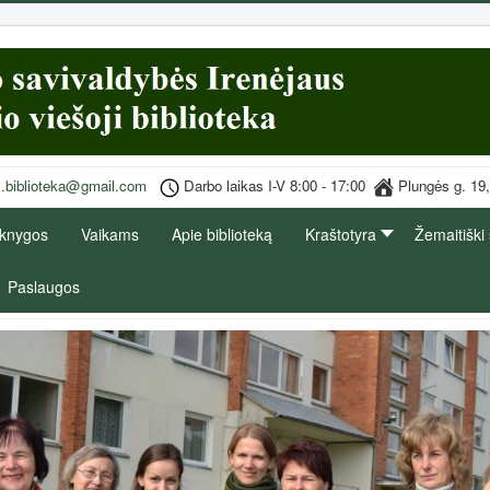
s.biblioteka@gmail.com
Darbo laikas I-V 8:00 - 17:00
Plungės g
 knygos
Vaikams
Apie biblioteką
Kraštotyra
Žemaitiški
Paslaugos