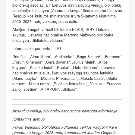
bibliotekų asociacija ir Lietuvos savivaldybių viešųjų bibliotekų
asociacija. Iniciatyva „Vasara su knyga“ finansuojama Lietuvos
Respublikos kultūros ministerijos ir yra Skaitymo skatinimo
2025–2027 metų veiksmų plano dalis.
Akcijos draugai: virtuali biblioteka ELVIS, IBBY Lietuvos
skyrius, Lietuvos nacionalinė Martyno Mažvydo biblioteka,
iniciatyva „Biblioteka visiems“.
Informacinis partneris – LRT.
Rėmėjai:
„Alma littera“,
„Audioteka“,
„Bags & more“
,
„Formosa“
,
„Forum Cinemas“
,
„Gera dovana“
,
„Julius Meinl“
,
„Kitos
knygos“
,
„Klasika ledai“
,
„Kuoka“
,
„Lieta dėlionės“
,
Lietuvos
nacionalinis muziejus
,
Lietuvos rašytojų sąjungos leidykla
,
„Mano tapyba“
,
„Misteris Pinkmanas“
,
„Mokslo bazė“
,
„Muilo
virtuvė“
,
„Nieko rimto“
,
„Puoškis lietuvškai“
,
„Vilnius – Europos
žalioji sostinė“
,
„VITAPUR“
,
„Skilsas“.
____________________________________________________
________________________
Apskričių viešųjų bibliotekų asociacijos parengta informacija.
Kontaktinis asmuo
Povilo Višinskio bibliotekos kultūrinės veiklos vadybininkė ir
„Vasara su knyga“ 2026 metų koordinatorė Justina Grigienė.