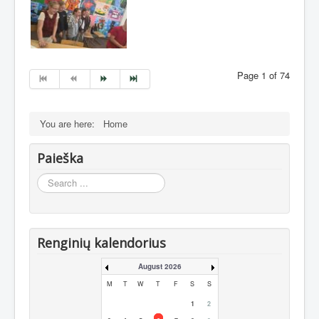
Page 1 of 74
You are here:
Home
Paieška
Search
...
Renginių kalendorius
August 2026
M
T
W
T
F
S
S
1
2