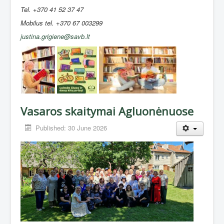
Tel. +370 41 52 37 47
Mobilus tel. +370 67 003299
justina.grigiene@savb.lt
Vasaros skaitymai Agluonėnuose
Published: 30 June 2026