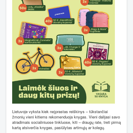
Lietuvoje vyksta kiek neįprastas reiškinys – tūkstančiai
žmonių vieni kitiems rekomenduoja knygas. Vieni dalijasi savo
atradimais socialiniuose tinkluose, kiti – draugų rate, treti pirmą
kartą atsiverčia knygas, pasiūlytas artimųjų ar kolegų.