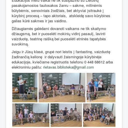
Edukacijos metu vaikai ne tik susipažino su Lietuvių
pasakojamosios tautosakos žanru – sakme, mitinėmis
būtybėmis, senoviniais žodžiais, bet aktyviai įsitraukė į
kūrybinį procesą – tapo aktoriais,
atskleidę savo kūrybines
galias kūrė sakmes ir jas vaidino.
Džiaugiamės galėdami dovanoti vaikams ne tik skaitymo
džiaugsmą, bet ir puoselėti mokinių vidinį pasaulį, lavinti
vaizduotę, teatrinę raišką bei puoselėti etninės tapatybės
suvokimą.
Jeigu ir Jūsų klasė, grupė nori leistis į fantastinę, vaizduotę
žadinančią kelionę
ir dalyvauti žaismingoje kūrybinėje
edukacijoje, kviečiame registruotis telefonu 0 448 68612 arba
elektroniniu paštu:
rietavas.biblioteka@gmail.com