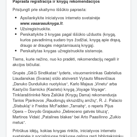
Paprasta registracija ir knygų rekomendacijos
Prisijungti prie skaitymo iššūkio paprasta:
Apsilankykite iniciatyvos interneto svetainėje
www.vasarasuknyga.lt
.
Užsiregistruokite.
Perskaitykite 3 knygas pagal iššūkio užduotis (knygą,
kurios pavadinimą sudaro trys žodžiai, knygą apie drąsą,
draugo ar draugės mėgstamiausią knygą).
Perskaitytas knygas užregistruokite sistemoje.
Tiems, kurie nežino, nuo ko pradėti, rekomendacijų negaili ir
akcijos bičiuliai.
Grupės „G&G Sindikatas“ lyderis, visuomenininkas Gabrielius
Liaudanskas (Svaras) siūlo atsiversti Vytauto Misevičiaus
„Danuko Dunduliuko nuotykius“, Karlo Majaus „Vinetu“ arba
Kastyčio Sarnicko (Kasteto) knygą „Voyage Voyage“.
Tinklaraštininkė Nora Žaliūkė (Knygų Dama) rekomenduoja
Tanios Pjankovos „Raudonųjų skruzdžių amžių“, R. J. Palacio
„Stebuklą“ ir Freidos McFadden „Tarnaitę“, o reperis Pijus
Opera – Dovydo Grajausko „Debreceno gatvės bliuzą“,
Martinos Vidaić „Patalines blakes“ bei Arto Paasilinno „Zuikio
metus“.
Pritrūkus idėjų, kokias knygas rinktis, iniciatyvos interneto
svetainėje ir socialiniuose tinkluose galima rasti bibliotekininkų