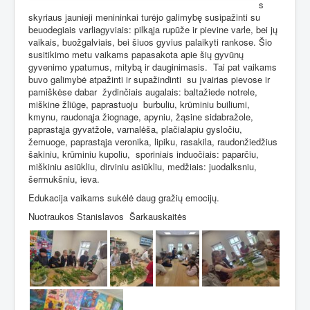
s
skyriaus jaunieji menininkai turėjo galimybę susipažinti su
beuodegiais varliagyviais: pilkąja rupūže ir pievine varle, bei jų
vaikais, buožgalviais, bei šiuos gyvius palaikyti rankose. Šio
susitikimo metu vaikams papasakota apie šių gyvūnų
gyvenimo ypatumus, mitybą ir dauginimasis.
Tai pat vaikams
buvo galimybė atpažinti ir supažindinti
su įvairias pievose ir
pamiškėse dabar
žydinčiais augalais: baltažiede notrele,
miškine žliūge, paprastuoju
burbuliu, krūminiu builiumi,
kmynu, raudonąja žiognage, apyniu, žąsine sidabražole,
paprastąja gyvatžole, varnalėša, plačialapiu gysločiu,
žemuoge, paprastąja veronika, lipiku, rasakila, raudonžiedžius
šakiniu, krūminiu kupoliu,
sporiniais induočiais: paparčiu,
miškiniu asiūkliu, dirviniu asiūkliu, medžiais: juodalksniu,
šermukšniu, ieva.
Edukacija vaikams sukėlė daug gražių emocijų.
Nuotraukos Stanislavos
Šarkauskaitės