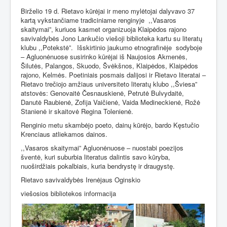
Birželio 19 d. Rietavo kūrėjai ir meno mylėtojai dalyvavo 37
kartą vykstančiame tradiciniame renginyje
,,Vasaros
skaitymai”, kuriuos kasmet organizuoja Klaipėdos rajono
savivaldybės Jono Lankučio viešoji biblioteka kartu su literatų
klubu ,,Potekstė”.
Išskirtinio jaukumo etnografinėje
sodyboje
– Agluonėnuose susirinko kūrėjai iš Naujosios Akmenės,
Šilutės, Palangos, Skuodo, Švėkšnos, Klaipėdos, Klaipėdos
rajono, Kelmės. Poetiniais posmais dalijosi ir Rietavo literatai –
Rietavo trečiojo amžiaus universiteto literatų klubo ,,Šviesa”
atstovės: Genovaitė Česnauskienė, Petrutė Bulvydaitė,
Danutė Raubienė, Zofija Vaičienė, Vaida Medineckienė, Rožė
Stanienė ir skaitovė Regina Tolenienė.
Renginio metu skambėjo poeto, dainų kūrėjo, bardo Kęstučio
Krenciaus atliekamos dainos.
,,Vasaros skaitymai” Agluonėnuose – nuostabi poezijos
šventė, kuri suburbia literatus dalintis savo kūryba,
nuoširdžiais pokalbiais, kuria bendrystę ir draugystę.
Rietavo savivaldybės Irenėjaus Oginskio
viešosios bibliotekos informacija