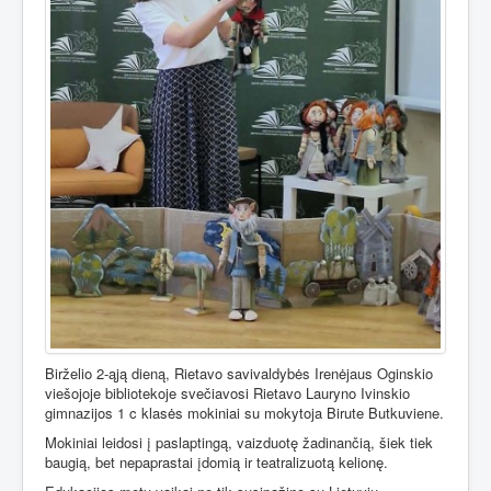
Birželio 2-ąją dieną, Rietavo savivaldybės Irenėjaus Oginskio
viešojoje bibliotekoje svečiavosi Rietavo Lauryno Ivinskio
gimnazijos 1 c klasės mokiniai su mokytoja Birute Butkuviene.
Mokiniai leidosi į paslaptingą, vaizduotę žadinančią, šiek tiek
baugią, bet nepaprastai įdomią ir teatralizuotą kelionę.