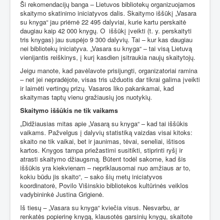
Ši rekomendacijų banga – Lietuvos bibliotekų organizuojamos
skaitymo skatinimo iniciatyvos dalis. Skaitymo iššūkį „Vasara
su knyga“ jau priėmė 22 495 dalyviai, kurie kartu perskaitė
daugiau kaip 42 000 knygų. O
iššūkį įveikti (t. y. perskaityti
tris knygas) jau suspėjo 9 300 dalyvių. Tai – kur kas daugiau
nei bibliotekų iniciatyva. „Vasara su knyga“ – tai visą Lietuvą
vienijantis reiškinys, į kurį kasdien įsitraukia naujų skaitytojų.
Jeigu manote, kad pavėlavote prisijungti, organizatoriai ramina
– net jei nepradėjote, visas tris užduotis dar tikrai galima įveikti
ir laimėti vertingų prizų. Vasaros liko pakankamai, kad
skaitymas taptų vienu gražiausių jos nuotykių.
Skaitymo iššūkis ne tik vaikams
„Didžiausias mitas apie „Vasarą su knyga“ – kad tai iššūkis
vaikams. Pažvelgus į dalyvių statistiką vaizdas visai kitoks:
skaito ne tik vaikai, bet ir jaunimas, tėvai, seneliai, ištisos
kartos. Knygos tampa priežastimi susitikti, stiprinti ryšį ir
atrasti skaitymo džiaugsmą. Būtent todėl sakome, kad šis
iššūkis yra kiekvienam – nepriklausomai nuo amžiaus ar to,
kokiu būdu jis skaito“, – sako šių metų iniciatyvos
koordinatorė, Povilo Višinskio bibliotekos kultūrinės veiklos
vadybininkė Justina Grigienė.
Iš tiesų – „Vasara su knyga“ kviečia visus. Nesvarbu, ar
renkatės popierinę knygą, klausotės garsinių knygų, skaitote