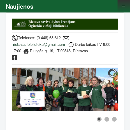
≡
Naujienos
Telefonas: (0-448) 68 612
rietavas.biblioteka@gmail.com
Darbo laikas I-V 8:00 -
17:00
Plungės g. 19, LT-90313, Rietavas