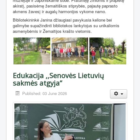
muziejuje ir Japoniškame sode. Praturtėję žiniomis ir praplėtę
akiratį, pasisėmę žemaitiškos stiprybės, pajautę paprasto
akmens žavesį ir augalų harmonijos vykome namo.
Bibliotekininkė Janina džiaugiasi pavykusia kelione bei
galimybe supažindinti bibliotekos lankytojus su unikaliomis
asmenybėmis ir Žemaitijos krašto vietomis.
Edukacija ,,Senovės Lietuvių
sakmės atgyja“
Published: 03 June 2026