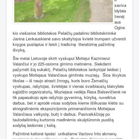
saviva
ldybės
Irenėj
aus
Ogins
kio viešosios bibliotekos Pelaičių padalinio bibliotekininkė
Janina Lenkauskienė savo skaitytojus kvietė trumpam užversti
knygos puslapius ir leisti į tradicinę
literatūrinę pažintinę
išvyką.
Šie metai Lietuvoje skirti vyskupui Motiejui Kazimierui
Valančiui ir jo 225-osioms gimimo metinėms. Siekdami
pažymėti šią sukaktį, Pelaičių bibliotekos lankytojai leidosi į
vyskupo Motiejaus Valančiaus gimtinės muziejų.
Šios išvykos
tikslas – iš naujo atrasti žmogų, kuris buvo Žemaičių
vyskupas, rašytojas, švietėjas ir vienas svarbiausių blaivybės
sąjūdžio organizatorių. Muziejaus vedėja Rasa Balsevičienė ne
tik papasakojo apie rašytojo gyvenimą, kūrybą, nuveiktus
darbus, bet ir aprodė visas sodybos kieme išlikusias klėtis su
etnografinėmis ekspozicijomis primenančiomis Motiejaus
Valančiaus vaikystę, buitį ir darbus. Pasivaikščioję po
tautodailininkų kurtomis medinėmis skulptūromis puoštą
sodybą leidomės į kelią.
Pažintinė kelionė tęsėsi
unikaliame Vaclovo Into akmenų