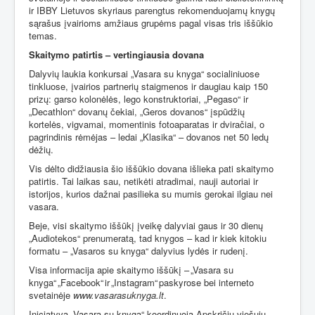
ir IBBY Lietuvos skyriaus parengtus rekomenduojamų knygų
sąrašus įvairioms amžiaus grupėms pagal visas tris iššūkio
temas.
Skaitymo patirtis – vertingiausia dovana
Dalyvių laukia konkursai „Vasara su knyga“ socialiniuose
tinkluose, įvairios partnerių staigmenos ir daugiau kaip 150
prizų: garso kolonėlės, lego konstruktoriai, „Pegaso“ ir
„Decathlon“ dovanų čekiai, „Geros dovanos“ įspūdžių
kortelės, vigvamai, momentinis fotoaparatas ir dviračiai, o
pagrindinis rėmėjas – ledai „Klasika“ – dovanos net 50 ledų
dėžių.
Vis dėlto didžiausia šio iššūkio dovana išlieka pati skaitymo
patirtis. Tai laikas sau, netikėti atradimai, nauji autoriai ir
istorijos, kurios dažnai pasilieka su mumis gerokai ilgiau nei
vasara.
Beje, visi skaitymo iššūkį įveikę dalyviai gaus ir 30 dienų
„Audiotekos“ prenumeratą, tad knygos – kad ir kiek kitokiu
formatu – „Vasaros su knyga“ dalyvius lydės ir rudenį.
Visa informacija apie skaitymo iššūkį – „Vasara su
knyga“ „Facebook“ ir „Instagram“ paskyrose bei interneto
svetainėje
www.vasarasuknyga.lt
.
Iniciatyvą „Vasara su knyga“ koordinuoja Apskričių viešųjų