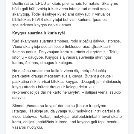
Brailio raštu, EPUB ar kitais prieinamais formatais. Skaitymo
būdų gali būti įvairių ir kiekviena istorija turi atrasti savo
skaitytoją. Todėl iššūkyje kviečiami dalyvauti ir virtualios
bibliotekos ELVIS skaitytojai bei visi, kuriems įprastos
spausdintos knygos neįveikiamos.
Knygos suartina ir kuria ryšį
Kad skaitymas suartina žmones, rodo ir pačių dalyvių istorijos.
Viena skaitytoja socialiniuose tinkluose rašo: „Įtraukiau ir
šeimos narius. Dalyvaujam kartu su trimis dukrytėmis.“ Tokių
istorijų – daugybė. Knygos šią vasarą suvienija skirtingas
kartas, šeimas, draugus ir kolegas.
Ne mažiau smalsumo kelia ir viena šių metų užduočių –
perskaityti draugo mėgstamiausią knygą. Būtent ji daugelį
paskatina rinktis visai kitokias knygas. „Daugelį įsimintiniausių
knygų atradau būtent draugų ir kolegų dėka. Jų
rekomendacijos dar nė karto nenuvylė“, – dalijasi viena iššūkio
dalyvių.
Šiemet „Vasara su knyga“ dar labiau įtraukė ir ugdymo
įstaigas. Iššūkyje jau dalyvauja 168 mokyklos ir 31 darželis iš
visos Lietuvos. Vaikai, mokytojai, bibliotekininkai ir tėvai skaito
kartu, dalijasi įspūdžiais ir įrodo, kad knygos gali tapti bendru
vasaros nuotykiu.