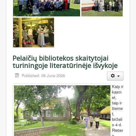
Pelaičių bibliotekos skaitytojai
turiningoje literatūrinėje išvykoje
Published: 08 June 2026
Kaip ir
kasm
et,
taip ir
šieme
t,
birželi
o 4 d.
Rietav
o